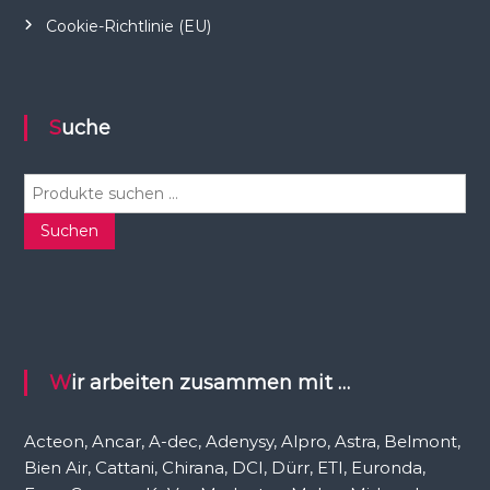
Cookie-Richtlinie (EU)
Suche
S
u
c
Suchen
h
e
n
n
a
c
Wir arbeiten zusammen mit …
h
:
Acteon, Ancar, A-dec, Adenysy, Alpro, Astra, Belmont,
Bien Air, Cattani, Chirana, DCI, Dürr, ETI, Euronda,