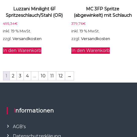
Luzzani Minilight 6F
MC 3FP Spritze
Spritzeschlauch/Stahl (OR)
(abgewinkelt) mit Schlauch
495,34
€
379,76
€
inkl. 19 % MwSt.
inkl. 19 % MwSt.
zzgl.
Versandkosten
zzgl.
Versandkosten
In den Warenkorb
In den Warenkorb
1
2
3
4
…
10
11
12
→
Informationen
AGB’s
Datenschutzerklärung