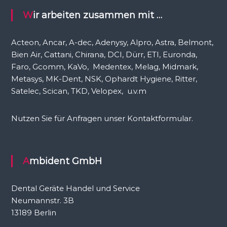
c
Wir arbeiten zusammen mit …
h
:
Acteon, Ancar, A-dec, Adenysy, Alpro, Astra, Belmont,
Bien Air, Cattani, Chirana, DCI, Dürr, ETI, Euronda,
Faro, Gcomm, KaVo, Medentex, Melag, Midmark,
Metasys, MK-Dent, NSK, Ophardt Hygiene, Ritter,
Satelec, Scican, TKD, Velopex, u.v.m
Nutzen Sie für Anfragen unser Kontaktformular.
Ambident GmbH
Dental Geräte Handel und Service
Neumannstr. 3B
13189 Berlin