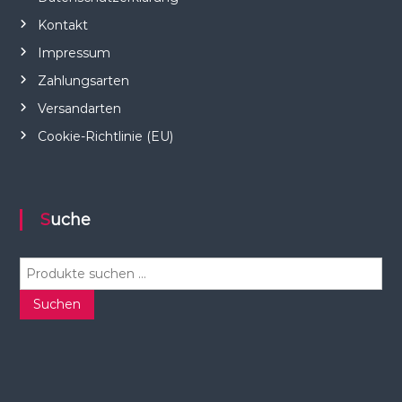
Kontakt
Impressum
Zahlungsarten
Versandarten
Cookie-Richtlinie (EU)
Suche
S
u
c
Suchen
h
e
n
n
a