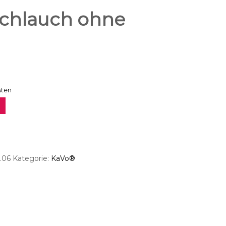
schlauch ohne
sten
.06
Kategorie:
KaVo®