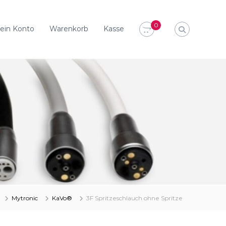
0
ein Konto
Warenkorb
Kasse
Mytronic
KaVo®
3F Spritzeschlauch ohne Spritze