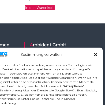
In den Warenkorb
Ambident GmbH
Zustimmung verwalten
Dental Geräte Handel und Service
ysy,
Neumannstr. 3B
in optimales Erlebnis zu bieten, verwenden wir Technologien wie
Air,
13189 Berlin
m Geräteinformationen zu speichern und/oder darauf zuzugreifen.
iesen Technologien zustimmen, können wir Daten wie das
ETI,
en oder eindeutige IDs auf dieser Website verarbeiten. Wenn Sie Ihre
Vo,
Tel.: +49 30 448 82 21
 nicht erteilen oder zurückziehen, können bestimmte Merkmale
,
nen beeinträchtigt werden. Mit klicken auf "
Aktzeptieren
"
Fax: +49 30 54 83 72 85
ie die Nutzung folgender Dienste wie Google Site-Kit, Burst Statistic,
phardt
Email: info@ambident.de
ocommerce u. a.. Sie können die Einstellung jederzeit ändern.
ican, TKD,
ails finden Sie unter Cookie-Richtlinie und in unserer
zerklärung.