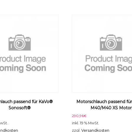
hlauch passend für KaVo®
Motorschlauch passend fü
Sonosoft®
M40/M40 XS Motor
290,96
€
MwSt.
inkl. 19 % MwSt.
andkosten
zzgl.
Versandkosten