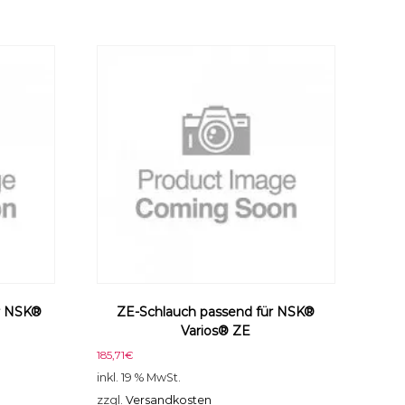
r NSK®
ZE-Schlauch passend für NSK®
Varios® ZE
185,71
€
inkl. 19 % MwSt.
zzgl.
Versandkosten