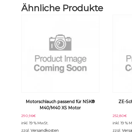
Ähnliche Produkte
Motorschlauch passend für NSK®
ZE-Sc
M40/M40 XS Motor
290,96
€
252,80
€
inkl. 19 % MwSt.
inkl. 19 % 
zzgl.
Versandkosten
zzgl.
Vers