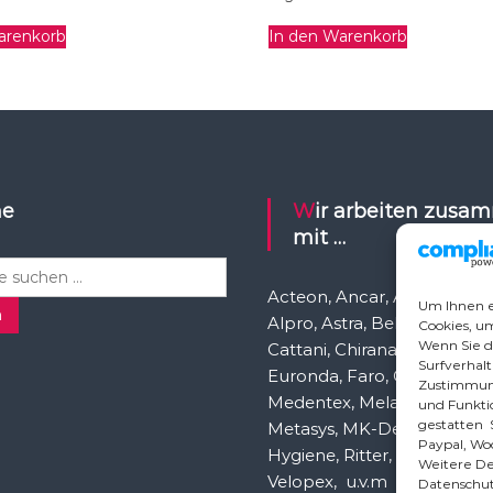
arenkorb
In den Warenkorb
he
Wir arbeiten zusammen
mit …
Acteon, Ancar, A-dec, Aden
Um Ihnen e
n
Alpro, Astra, Belmont, Bien 
Cookies, u
Wenn Sie d
Cattani, Chirana, DCI, Dürr, 
Surfverhalt
Euronda, Faro, Gcomm, Ka
Zustimmung
Medentex, Melag, Midmark
und Funktio
gestatten S
Metasys, MK-Dent, NSK, O
Paypal, Wo
Hygiene, Ritter, Satelec, Sc
Weitere Det
Velopex, u.v.m
Datenschut