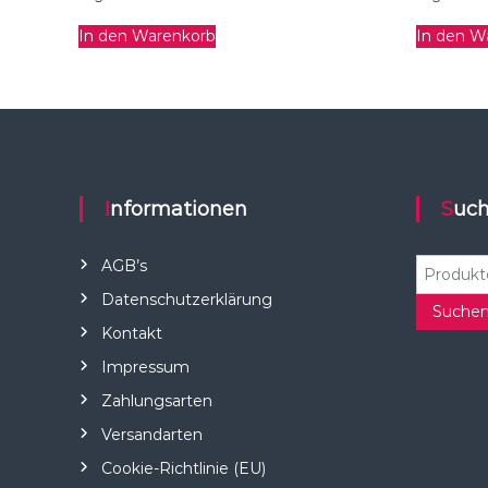
In den Warenkorb
In den W
Informationen
Suc
S
AGB’s
u
Datenschutzerklärung
c
Suche
Kontakt
h
e
Impressum
n
Zahlungsarten
n
a
Versandarten
c
Cookie-Richtlinie (EU)
h