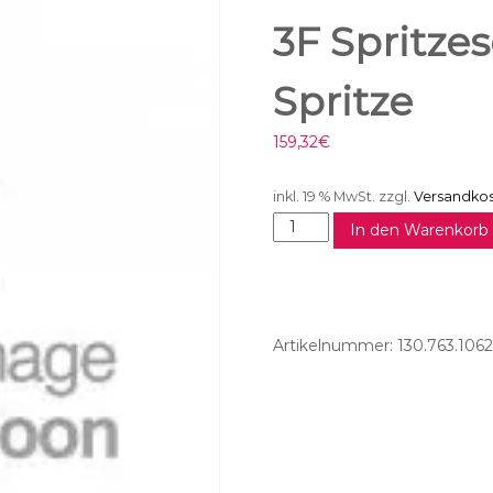
3F Spritze
Spritze
159,32
€
inkl. 19 % MwSt.
zzgl.
Versandko
3
In den Warenkorb
F
S
p
r
i
Artikelnummer:
130.763.1062
t
z
e
s
c
h