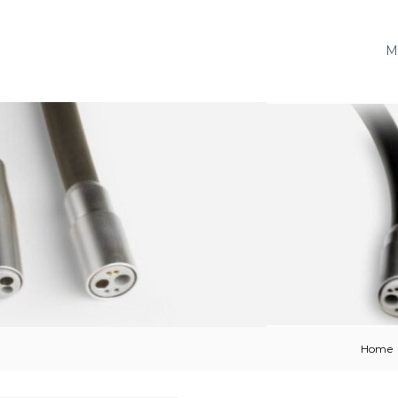
M
Home