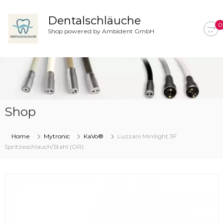
Z
u
Dentalschläuche
0
m
Shop powered by Ambident GmbH
I
n
h
a
l
t
s
Shop
p
r
i
Home
Mytronic
KaVo®
Luzzani Minilight 3F
n
Spritzeschlauch/Stahl (OR)
g
e
n