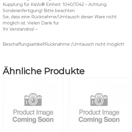
h
Kupplung für KaVo® Einheit: 1040/1042 – Achtung:
t
Sonderanfertigung! Bitte beachten
3
Sie, dass eine Rücknahme/Umtausch dieser Ware nicht
F
möglich ist. Vielen Dank für
S
Ihr Verständnis! –
p
r
i
Beschaffungsartikel!Rücknahme /Umtausch nicht möglich!
t
z
e
Ähnliche Produkte
s
c
h
l
a
u
c
h
/
S
t