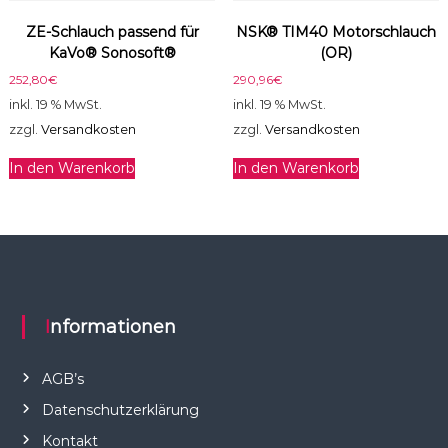
ZE-Schlauch passend für
NSK® TIM40 Motorschlauch
KaVo® Sonosoft®
(OR)
252,80
€
290,96
€
inkl. 19 % MwSt.
inkl. 19 % MwSt.
zzgl.
Versandkosten
zzgl.
Versandkosten
In den Warenkorb
In den Warenkorb
Informationen
AGB’s
Datenschutzerklärung
Kontakt