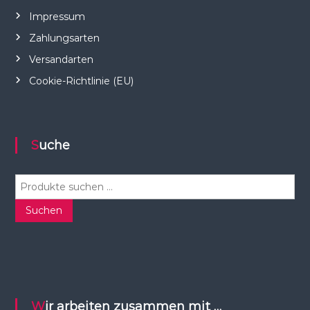
Impressum
Zahlungsarten
Versandarten
Cookie-Richtlinie (EU)
Suche
S
u
c
Suchen
h
e
n
n
a
c
Wir arbeiten zusammen mit …