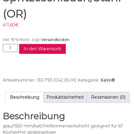
(OR)
411,60
€
inkl. 19 % MwSt.
zzgl.
Versandkosten
L
In den Warenkorb
u
z
z
a
n
Artikelnummer:
130.793.1042.05.HE
Kategorie:
KaVo®
i
M
i
Beschreibung
Produktsicherheit
Rezensionen (0)
n
i
Beschreibung
l
i
grau/1550 mm/kalt/Helferinnenseite/nicht geeignet für 6F
g
Köcher/mit geräteseitiger