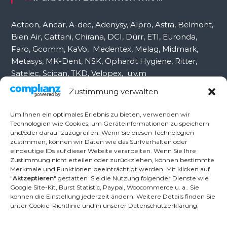
h
:
Acteon, Ancar, A-dec, Adenysy, Alpro, Astra, Belmont,
Bien Air, Cattani, Chirana, DCI, Dürr, ETI, Euronda,
Faro, Gcomm, KaVo, Medentex, Melag, Midmark,
Metasys, MK-Dent, NSK, Ophardt Hygiene, Ritter,
Satelec, Scican, TKD, Velopex, u.v.m
Zustimmung verwalten
Nutzen Sie für Anfragen unser Kontaktformular.
Um Ihnen ein optimales Erlebnis zu bieten, verwenden wir
Technologien wie Cookies, um Geräteinformationen zu speichern
und/oder darauf zuzugreifen. Wenn Sie diesen Technologien
Ambident GmbH
zustimmen, können wir Daten wie das Surfverhalten oder
eindeutige IDs auf dieser Website verarbeiten. Wenn Sie Ihre
Zustimmung nicht erteilen oder zurückziehen, können bestimmte
Merkmale und Funktionen beeinträchtigt werden. Mit klicken auf
Dental Geräte Handel und Service
"
Aktzeptieren
" gestatten Sie die Nutzung folgender Dienste wie
Neumannstr. 3B
Google Site-Kit, Burst Statistic, Paypal, Woocommerce u. a.. Sie
13189 Berlin
können die Einstellung jederzeit ändern. Weitere Details finden Sie
unter Cookie-Richtlinie und in unserer Datenschutzerklärung.
Tel.: +49 30 448 82 21