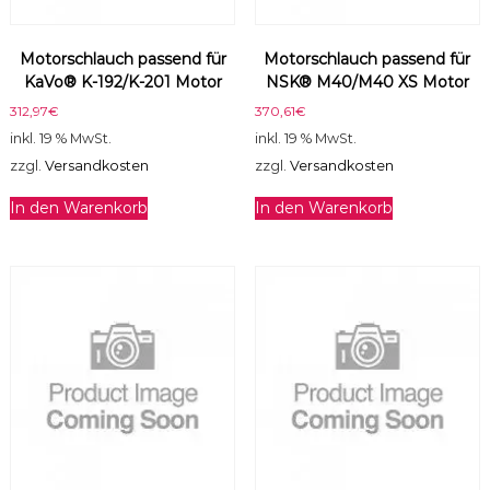
a
h
Motorschlauch passend für
Motorschlauch passend für
l
KaVo® K-192/K-201 Motor
NSK® M40/M40 XS Motor
(
O
312,97
€
370,61
€
R
inkl. 19 % MwSt.
inkl. 19 % MwSt.
)
zzgl.
Versandkosten
zzgl.
Versandkosten
M
e
In den Warenkorb
In den Warenkorb
n
g
e