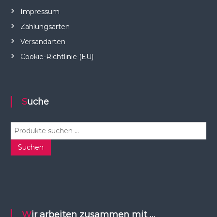
Impressum
Zahlungsarten
Versandarten
Cookie-Richtlinie (EU)
Suche
S
u
c
Suchen
h
e
n
n
a
c
Wir arbeiten zusammen mit …