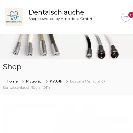
Z
u
Dentalschläuche
0
m
Shop powered by Ambident GmbH
I
n
h
a
l
t
s
Shop
p
r
i
Home
Mytronic
KaVo®
Luzzani Minilight 6F
n
Spritzeschlauch/Stahl (OR)
g
e
n