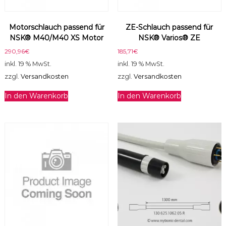
a
h
Motorschlauch passend für
ZE-Schlauch passend für
l
NSK® M40/M40 XS Motor
NSK® Varios® ZE
(
O
290,96
€
185,71
€
R
inkl. 19 % MwSt.
inkl. 19 % MwSt.
)
zzgl.
Versandkosten
zzgl.
Versandkosten
M
e
In den Warenkorb
In den Warenkorb
n
g
e