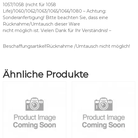
h
1057/1058 (nicht für 1058
t
Life)/1060/1062/1063/1065/1066/1080 – Achtung:
6
Sonderanfertigung! Bitte beachten Sie, dass eine
F
Rücknahme/Umtausch dieser Ware
S
nicht möglich ist. Vielen Dank für Ihr Verständnis! –
p
r
i
Beschaffungsartikel!Rücknahme /Umtausch nicht möglich!
t
z
e
Ähnliche Produkte
s
c
h
l
a
u
c
h
/
S
t