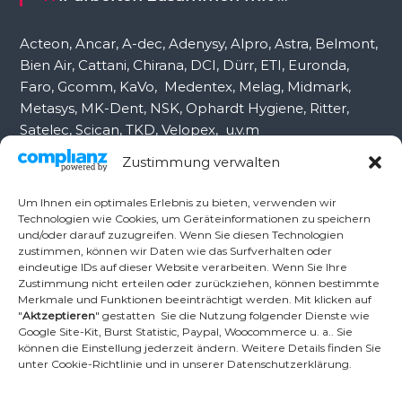
h
:
Acteon, Ancar, A-dec, Adenysy, Alpro, Astra, Belmont,
Bien Air, Cattani, Chirana, DCI, Dürr, ETI, Euronda,
Faro, Gcomm, KaVo, Medentex, Melag, Midmark,
Metasys, MK-Dent, NSK, Ophardt Hygiene, Ritter,
Satelec, Scican, TKD, Velopex, u.v.m
Zustimmung verwalten
Nutzen Sie für Anfragen unser Kontaktformular.
Um Ihnen ein optimales Erlebnis zu bieten, verwenden wir
Technologien wie Cookies, um Geräteinformationen zu speichern
und/oder darauf zuzugreifen. Wenn Sie diesen Technologien
Ambident GmbH
zustimmen, können wir Daten wie das Surfverhalten oder
eindeutige IDs auf dieser Website verarbeiten. Wenn Sie Ihre
Zustimmung nicht erteilen oder zurückziehen, können bestimmte
Merkmale und Funktionen beeinträchtigt werden. Mit klicken auf
Dental Geräte Handel und Service
"
Aktzeptieren
" gestatten Sie die Nutzung folgender Dienste wie
Neumannstr. 3B
Google Site-Kit, Burst Statistic, Paypal, Woocommerce u. a.. Sie
13189 Berlin
können die Einstellung jederzeit ändern. Weitere Details finden Sie
unter Cookie-Richtlinie und in unserer Datenschutzerklärung.
Tel.: +49 30 448 82 21