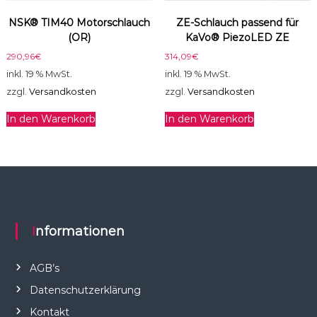
NSK® TIM40 Motorschlauch
ZE-Schlauch passend für
(OR)
KaVo® PiezoLED ZE
290,96
€
314,09
€
inkl. 19 % MwSt.
inkl. 19 % MwSt.
zzgl.
Versandkosten
zzgl.
Versandkosten
In den Warenkorb
In den Warenkorb
Informationen
AGB’s
Datenschutzerklärung
Kontakt