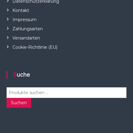
Datenschutzerklärung
Kontakt
Impressum
Zahlungsarten
Versandarten
Cookie-Richtlinie (EU)
Suche
S
u
c
Suchen
h
e
n
n