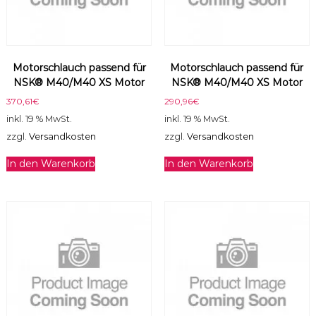
g
e
Motorschlauch passend für
Motorschlauch passend für
NSK® M40/M40 XS Motor
NSK® M40/M40 XS Motor
370,61
€
290,96
€
inkl. 19 % MwSt.
inkl. 19 % MwSt.
zzgl.
Versandkosten
zzgl.
Versandkosten
In den Warenkorb
In den Warenkorb