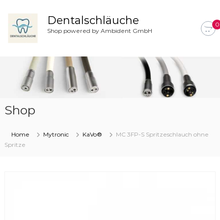
Z
u
Dentalschläuche
0
m
Shop powered by Ambident GmbH
I
n
h
a
l
t
s
Shop
p
r
i
Home
Mytronic
KaVo®
MC 3FP-S Spritzeschlauch ohne
n
Spritze
g
e
n