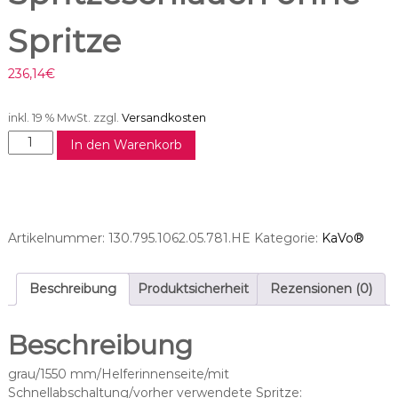
Spritze
236,14
€
inkl. 19 % MwSt.
zzgl.
Versandkosten
M
In den Warenkorb
C
3
F
P
-
Artikelnummer:
130.795.1062.05.781.HE
Kategorie:
KaVo®
S
S
p
Beschreibung
Produktsicherheit
Rezensionen (0)
r
i
Beschreibung
t
z
grau/1550 mm/Helferinnenseite/mit
e
Schnellabschaltung/vorher verwendete Spritze: