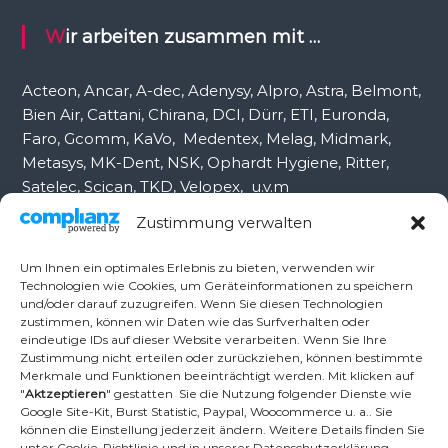
a
c
Wir arbeiten zusammen mit …
h
:
Acteon, Ancar, A-dec, Adenysy, Alpro, Astra, Belmont,
Bien Air, Cattani, Chirana, DCI, Dürr, ETI, Euronda,
Faro, Gcomm, KaVo, Medentex, Melag, Midmark,
Metasys, MK-Dent, NSK, Ophardt Hygiene, Ritter,
Satelec, Scican, TKD, Velopex, u.v.m
Zustimmung verwalten
Nutzen Sie für Anfragen unser Kontaktformular.
Um Ihnen ein optimales Erlebnis zu bieten, verwenden wir
Technologien wie Cookies, um Geräteinformationen zu speichern
und/oder darauf zuzugreifen. Wenn Sie diesen Technologien
Ambident GmbH
zustimmen, können wir Daten wie das Surfverhalten oder
eindeutige IDs auf dieser Website verarbeiten. Wenn Sie Ihre
Zustimmung nicht erteilen oder zurückziehen, können bestimmte
Merkmale und Funktionen beeinträchtigt werden. Mit klicken auf
Dental Geräte Handel und Service
"
Aktzeptieren
" gestatten Sie die Nutzung folgender Dienste wie
Neumannstr. 3B
Google Site-Kit, Burst Statistic, Paypal, Woocommerce u. a.. Sie
13189 Berlin
können die Einstellung jederzeit ändern. Weitere Details finden Sie
unter Cookie-Richtlinie und in unserer Datenschutzerklärung.