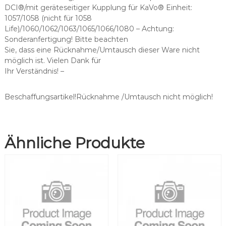
s
DCI®/mit geräteseitiger Kupplung für KaVo® Einheit:
c
1057/1058 (nicht für 1058
h
Life)/1060/1062/1063/1065/1066/1080 – Achtung:
l
Sonderanfertigung! Bitte beachten
a
Sie, dass eine Rücknahme/Umtausch dieser Ware nicht
u
möglich ist. Vielen Dank für
c
Ihr Verständnis! –
h
o
h
Beschaffungsartikel!Rücknahme /Umtausch nicht möglich!
n
e
S
Ähnliche Produkte
p
r
i
t
z
e
M
e
n