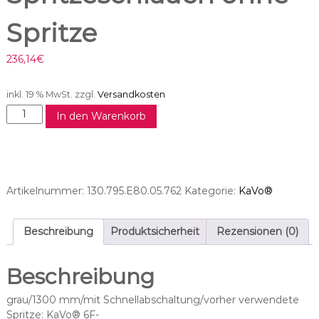
Spritze
236,14
€
inkl. 19 % MwSt.
zzgl.
Versandkosten
M
In den Warenkorb
C
3
F
P
-
Artikelnummer:
130.795.E80.05.762
Kategorie:
KaVo®
S
S
p
Beschreibung
Produktsicherheit
Rezensionen (0)
r
i
Beschreibung
t
z
grau/1300 mm/mit Schnellabschaltung/vorher verwendete
e
Spritze: KaVo® 6F-