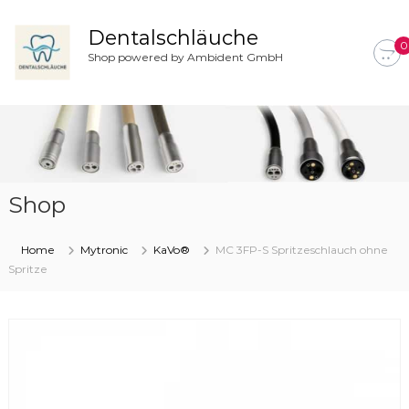
Z
u
Dentalschläuche
0
m
Shop powered by Ambident GmbH
I
n
h
a
l
t
s
Shop
p
r
i
Home
Mytronic
KaVo®
MC 3FP-S Spritzeschlauch ohne
n
Spritze
g
e
n