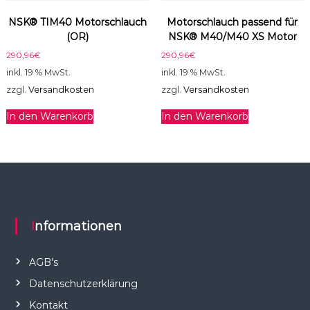
NSK® TIM40 Motorschlauch
Motorschlauch passend für
(OR)
NSK® M40/M40 XS Motor
290,96
€
290,96
€
inkl. 19 % MwSt.
inkl. 19 % MwSt.
zzgl.
Versandkosten
zzgl.
Versandkosten
In den Warenkorb
In den Warenkorb
Informationen
AGB’s
Datenschutzerklärung
Kontakt