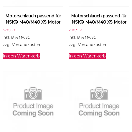
g
e
Motorschlauch passend für
Motorschlauch passend für
NSK® M40/M40 XS Motor
NSK® M40/M40 XS Motor
370,61
€
290,96
€
inkl. 19 % MwSt.
inkl. 19 % MwSt.
zzgl.
Versandkosten
zzgl.
Versandkosten
In den Warenkorb
In den Warenkorb