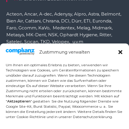
h
:
Acteon, Ancar, A-dec, Adenysy, Alpro, Astra, Belmont,
Bien Air, Cattani, Chirana, DCI, Dürr, ETI, Euronda,
Faro, Gcomm, KaVo, Medentex, Melag, Midmark,
Metasys, MK-Dent, NSK, Ophardt Hygiene, Ritter,
Satelec, Scican, TKD, Velopex, u.v.m
Zustimmung verwalten
Nutzen Sie für Anfragen unser Kontaktformular.
Um Ihnen ein optimales Erlebnis zu bieten, verwenden wir
Technologien wie Cookies, um Geräteinformationen zu speichern
und/oder darauf zuzugreifen. Wenn Sie diesen Technologien
Ambident GmbH
zustimmen, können wir Daten wie das Surfverhalten oder
eindeutige IDs auf dieser Website verarbeiten. Wenn Sie Ihre
Zustimmung nicht erteilen oder zurückziehen, können bestimmte
Merkmale und Funktionen beeinträchtigt werden. Mit klicken auf
Dental Geräte Handel und Service
"
Aktzeptieren
" gestatten Sie die Nutzung folgender Dienste wie
Neumannstr. 3B
Google Site-Kit, Burst Statistic, Paypal, Woocommerce u. a.. Sie
13189 Berlin
können die Einstellung jederzeit ändern. Weitere Details finden Sie
unter Cookie-Richtlinie und in unserer Datenschutzerklärung.
Tel.: +49 30 448 82 21