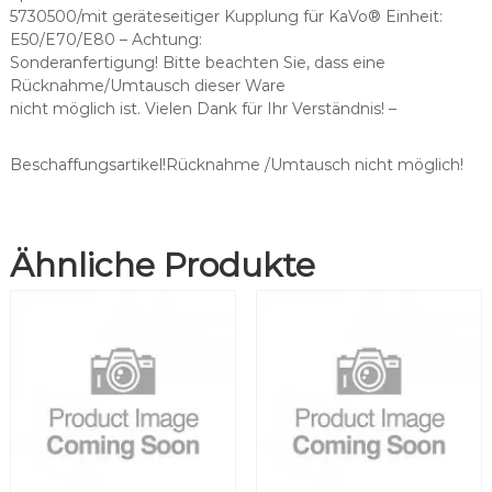
s
5730500/mit geräteseitiger Kupplung für KaVo® Einheit:
c
E50/E70/E80 – Achtung:
h
Sonderanfertigung! Bitte beachten Sie, dass eine
l
Rücknahme/Umtausch dieser Ware
a
nicht möglich ist. Vielen Dank für Ihr Verständnis! –
u
c
h
Beschaffungsartikel!Rücknahme /Umtausch nicht möglich!
o
h
n
Ähnliche Produkte
e
S
p
r
i
t
z
e
M
e
n