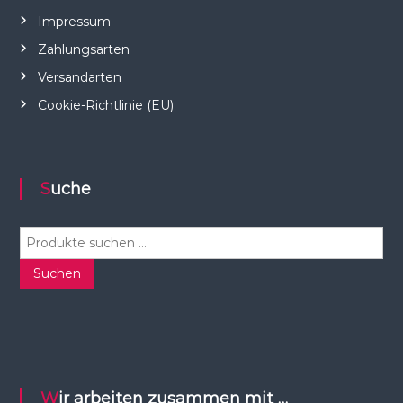
Impressum
Zahlungsarten
Versandarten
Cookie-Richtlinie (EU)
Suche
S
u
c
Suchen
h
e
n
n
a
c
Wir arbeiten zusammen mit …