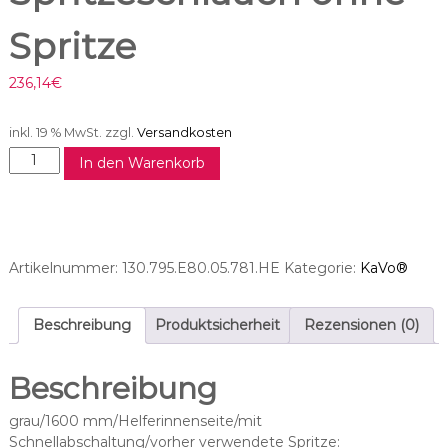
Spritze
236,14
€
inkl. 19 % MwSt.
zzgl.
Versandkosten
M
In den Warenkorb
C
3
F
P
-
Artikelnummer:
130.795.E80.05.781.HE
Kategorie:
KaVo®
S
S
p
Beschreibung
Produktsicherheit
Rezensionen (0)
r
i
Beschreibung
t
z
grau/1600 mm/Helferinnenseite/mit
e
Schnellabschaltung/vorher verwendete Spritze: