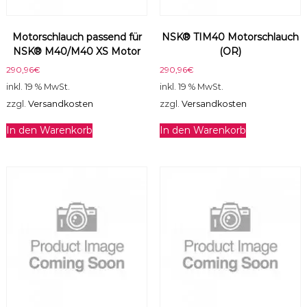
g
e
Motorschlauch passend für
NSK® TIM40 Motorschlauch
NSK® M40/M40 XS Motor
(OR)
290,96
€
290,96
€
inkl. 19 % MwSt.
inkl. 19 % MwSt.
zzgl.
Versandkosten
zzgl.
Versandkosten
In den Warenkorb
In den Warenkorb