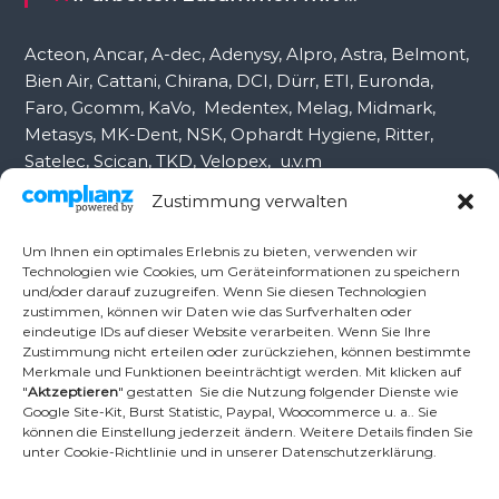
h
:
Acteon, Ancar, A-dec, Adenysy, Alpro, Astra, Belmont,
Bien Air, Cattani, Chirana, DCI, Dürr, ETI, Euronda,
Faro, Gcomm, KaVo, Medentex, Melag, Midmark,
Metasys, MK-Dent, NSK, Ophardt Hygiene, Ritter,
Satelec, Scican, TKD, Velopex, u.v.m
Zustimmung verwalten
Nutzen Sie für Anfragen unser Kontaktformular.
Um Ihnen ein optimales Erlebnis zu bieten, verwenden wir
Technologien wie Cookies, um Geräteinformationen zu speichern
und/oder darauf zuzugreifen. Wenn Sie diesen Technologien
Ambident GmbH
zustimmen, können wir Daten wie das Surfverhalten oder
eindeutige IDs auf dieser Website verarbeiten. Wenn Sie Ihre
Zustimmung nicht erteilen oder zurückziehen, können bestimmte
Merkmale und Funktionen beeinträchtigt werden. Mit klicken auf
Dental Geräte Handel und Service
"
Aktzeptieren
" gestatten Sie die Nutzung folgender Dienste wie
Neumannstr. 3B
Google Site-Kit, Burst Statistic, Paypal, Woocommerce u. a.. Sie
13189 Berlin
können die Einstellung jederzeit ändern. Weitere Details finden Sie
unter Cookie-Richtlinie und in unserer Datenschutzerklärung.
Tel.: +49 30 448 82 21