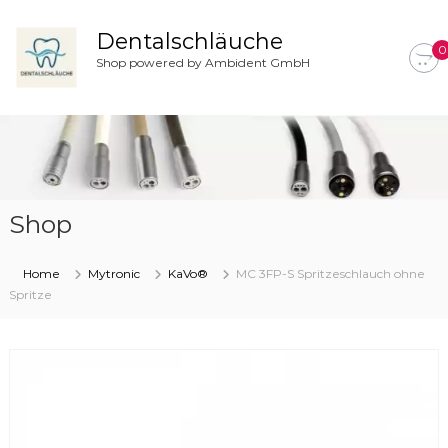
Z
u
Dentalschläuche
0
m
Shop powered by Ambident GmbH
I
n
h
a
l
t
s
Shop
p
r
i
Home
Mytronic
KaVo®
MC 3FP-S Spritzeschlauch ohne
n
Spritze
g
e
n