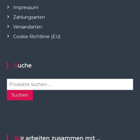
Impressum
Zahlungsarten
Versandarten
Cookie-Richtlinie (EU)
Suche
S
u
c
Suchen
h
e
n
n
a
c
Wir arbeiten zusammen mit …