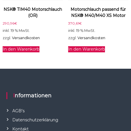
NSK® TIM40 Motorschlauch
Motorschlauch passend für
(OR)
NSK® M40/M40 XS Motor
290,96
€
370,61
€
inkl. 19 % MwSt.
inkl. 19 % MwSt.
zzgl.
Versandkosten
zzgl.
Versandkosten
In den Warenkorb
In den Warenkorb
Informationen
AGB’s
Datenschutzerklärung
Kontakt