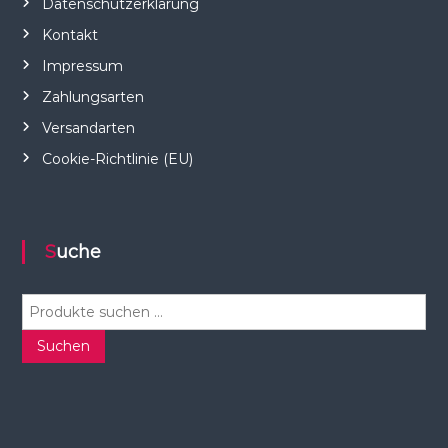
Datenschutzerklärung
Kontakt
Impressum
Zahlungsarten
Versandarten
Cookie-Richtlinie (EU)
Suche
S
u
c
Suchen
h
e
n
n