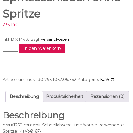
Spritze
236,14
€
inkl. 19 % MwSt.
zzgl.
Versandkosten
M
In den Warenkorb
C
3
F
P
-
Artikelnummer:
130.795.1062.05.762
Kategorie:
KaVo®
S
S
p
Beschreibung
Produktsicherheit
Rezensionen (0)
r
i
Beschreibung
t
z
grau/1250 mm/mit Schnellabschaltung/vorher verwendete
e
Spritze: KaVo® 6F-