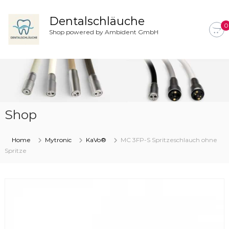
Z
u
Dentalschläuche
0
m
Shop powered by Ambident GmbH
I
n
h
a
l
t
s
Shop
p
r
i
Home
Mytronic
KaVo®
MC 3FP-S Spritzeschlauch ohne
n
Spritze
g
e
n