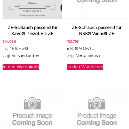
g
e
ZE-Schlauch passend für
ZE-Schlauch passend für
KaVo® PiezoLED ZE
NSK® Varios® ZE
314,09
€
185,71
€
inkl. 19 % MwSt.
inkl. 19 % MwSt.
zzgl.
Versandkosten
zzgl.
Versandkosten
In den Warenkorb
In den Warenkorb