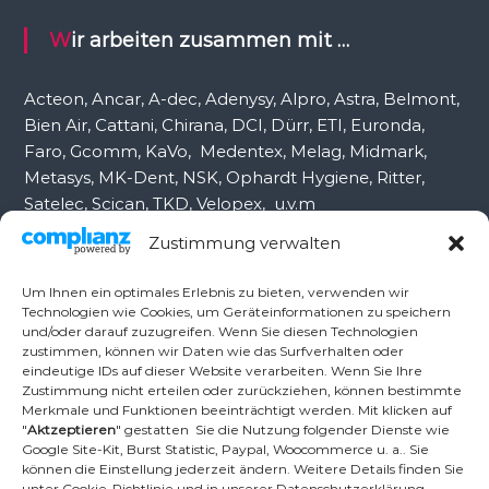
a
c
Wir arbeiten zusammen mit …
h
:
Acteon, Ancar, A-dec, Adenysy, Alpro, Astra, Belmont,
Bien Air, Cattani, Chirana, DCI, Dürr, ETI, Euronda,
Faro, Gcomm, KaVo, Medentex, Melag, Midmark,
Metasys, MK-Dent, NSK, Ophardt Hygiene, Ritter,
Satelec, Scican, TKD, Velopex, u.v.m
Zustimmung verwalten
Nutzen Sie für Anfragen unser Kontaktformular.
Um Ihnen ein optimales Erlebnis zu bieten, verwenden wir
Technologien wie Cookies, um Geräteinformationen zu speichern
und/oder darauf zuzugreifen. Wenn Sie diesen Technologien
Ambident GmbH
zustimmen, können wir Daten wie das Surfverhalten oder
eindeutige IDs auf dieser Website verarbeiten. Wenn Sie Ihre
Zustimmung nicht erteilen oder zurückziehen, können bestimmte
Merkmale und Funktionen beeinträchtigt werden. Mit klicken auf
Dental Geräte Handel und Service
"
Aktzeptieren
" gestatten Sie die Nutzung folgender Dienste wie
Neumannstr. 3B
Google Site-Kit, Burst Statistic, Paypal, Woocommerce u. a.. Sie
13189 Berlin
können die Einstellung jederzeit ändern. Weitere Details finden Sie
unter Cookie-Richtlinie und in unserer Datenschutzerklärung.