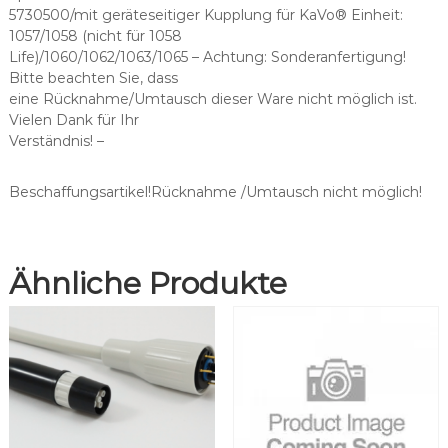
s
5730500/mit geräteseitiger Kupplung für KaVo® Einheit:
c
1057/1058 (nicht für 1058
h
Life)/1060/1062/1063/1065 – Achtung: Sonderanfertigung!
l
Bitte beachten Sie, dass
a
eine Rücknahme/Umtausch dieser Ware nicht möglich ist.
u
Vielen Dank für Ihr
c
Verständnis! –
h
o
h
Beschaffungsartikel!Rücknahme /Umtausch nicht möglich!
n
e
S
Ähnliche Produkte
p
r
i
t
z
e
M
e
n