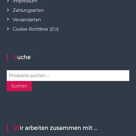
Impressum
Zahlungsarten
Versandarten
Cookie-Richtlinie (EU)
Suche
S
u
c
Suchen
h
e
n
n
a
c
Wir arbeiten zusammen mit …
h