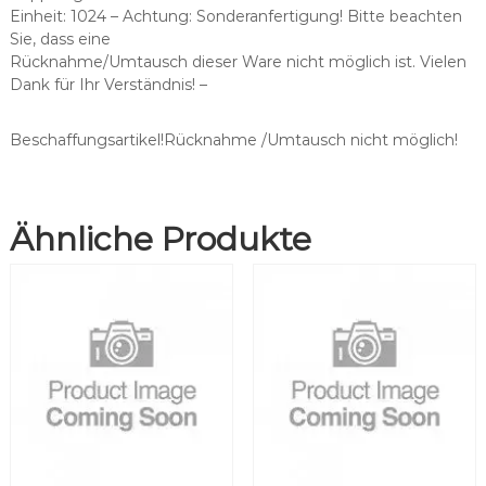
s
Einheit: 1024 – Achtung: Sonderanfertigung! Bitte beachten
c
Sie, dass eine
h
Rücknahme/Umtausch dieser Ware nicht möglich ist. Vielen
l
Dank für Ihr Verständnis! –
a
u
c
Beschaffungsartikel!Rücknahme /Umtausch nicht möglich!
h
o
h
Ähnliche Produkte
n
e
S
p
r
i
t
z
e
M
e
n