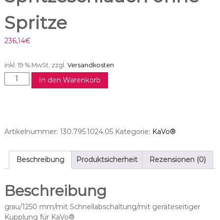
Spritze
236,14
€
inkl. 19 % MwSt.
zzgl.
Versandkosten
M
In den Warenkorb
C
3
F
P
-
Artikelnummer:
130.795.1024.05
Kategorie:
KaVo®
S
S
p
Beschreibung
Produktsicherheit
Rezensionen (0)
r
i
Beschreibung
t
z
grau/1250 mm/mit Schnellabschaltung/mit geräteseitiger
e
Kupplung für KaVo®