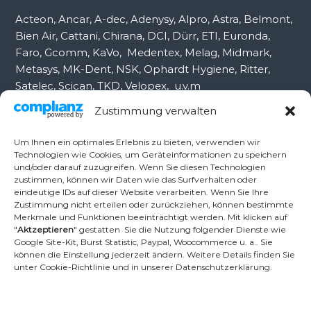
:
Acteon, Ancar, A-dec, Adenysy, Alpro, Astra, Belmont,
Bien Air, Cattani, Chirana, DCI, Dürr, ETI, Euronda,
Faro, Gcomm, KaVo, Medentex, Melag, Midmark,
Metasys, MK-Dent, NSK, Ophardt Hygiene, Ritter,
Satelec, Scican, TKD, Velopex, u.v.m
Zustimmung verwalten
Nutzen Sie für Anfragen unser Kontaktformular.
Um Ihnen ein optimales Erlebnis zu bieten, verwenden wir
Technologien wie Cookies, um Geräteinformationen zu speichern
und/oder darauf zuzugreifen. Wenn Sie diesen Technologien
Ambident GmbH
zustimmen, können wir Daten wie das Surfverhalten oder
eindeutige IDs auf dieser Website verarbeiten. Wenn Sie Ihre
Zustimmung nicht erteilen oder zurückziehen, können bestimmte
Merkmale und Funktionen beeinträchtigt werden. Mit klicken auf
Dental Geräte Handel und Service
"
Aktzeptieren
" gestatten Sie die Nutzung folgender Dienste wie
Neumannstr. 3B
Google Site-Kit, Burst Statistic, Paypal, Woocommerce u. a.. Sie
13189 Berlin
können die Einstellung jederzeit ändern. Weitere Details finden Sie
unter Cookie-Richtlinie und in unserer Datenschutzerklärung.
Tel.: +49 30 448 82 21
Fax: +49 30 54 83 72 85