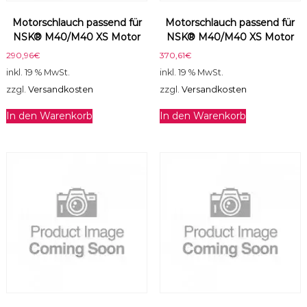
g
Motorschlauch passend für
Motorschlauch passend für
e
NSK® M40/M40 XS Motor
NSK® M40/M40 XS Motor
290,96
€
370,61
€
inkl. 19 % MwSt.
inkl. 19 % MwSt.
zzgl.
Versandkosten
zzgl.
Versandkosten
In den Warenkorb
In den Warenkorb