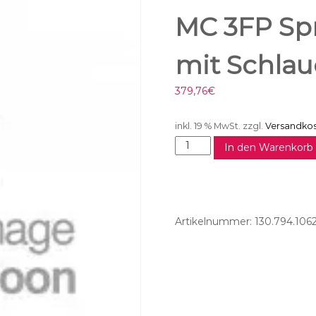
MC 3FP Spr
mit Schla
379,76
€
inkl. 19 % MwSt.
zzgl.
Versandko
M
In den Warenkorb
C
3
F
P
S
Artikelnummer:
130.794.1062
p
r
i
t
z
e