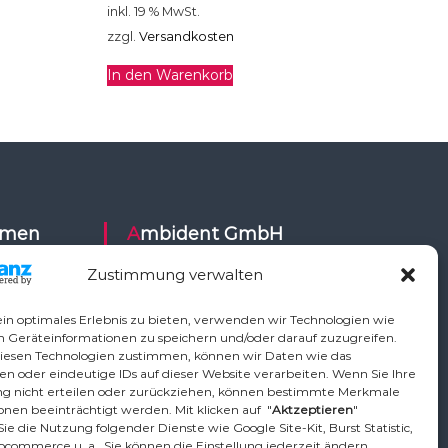
inkl. 19 % MwSt.
zzgl.
Versandkosten
In den Warenkorb
Ambident GmbH
Zustimmung verwalten
Dental Geräte Handel und Service
ysy,
Neumannstr. 3B
in optimales Erlebnis zu bieten, verwenden wir Technologien wie
Air,
13189 Berlin
m Geräteinformationen zu speichern und/oder darauf zuzugreifen.
iesen Technologien zustimmen, können wir Daten wie das
ETI,
en oder eindeutige IDs auf dieser Website verarbeiten. Wenn Sie Ihre
Vo,
Tel.: +49 30 448 82 21
 nicht erteilen oder zurückziehen, können bestimmte Merkmale
,
nen beeinträchtigt werden. Mit klicken auf "
Aktzeptieren
"
Fax: +49 30 54 83 72 85
ie die Nutzung folgender Dienste wie Google Site-Kit, Burst Statistic,
phardt
Email: info@ambident.de
ocommerce u. a.. Sie können die Einstellung jederzeit ändern.