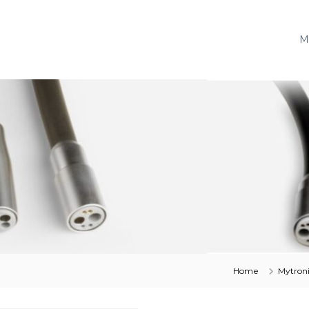
M
Home
Mytron