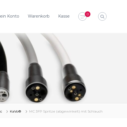
0
ein Konto
Warenkorb
Kasse
ic
KaVo®
MC 3FP Spritze (abgewinkelt) mit Schlauch