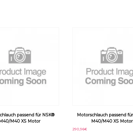
c
h
M
e
n
g
e
chlauch passend für NSK®
Motorschlauch passend fü
M40/M40 XS Motor
M40/M40 XS Motor
290,96
€