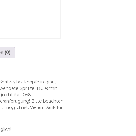
(
a
b
g
e
w
i
n
n (0)
k
e
l
t
)
ritze/Tastknöpfe in grau,
m
rwendete Spritze: DCI®/mit
i
(nicht für 1058
t
eranfertigung! Bitte beachten
S
 möglich ist. Vielen Dank für
c
h
l
lich!
a
u