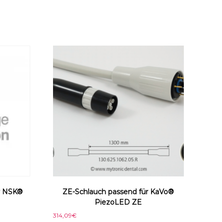
r NSK®
ZE-Schlauch passend für KaVo®
PiezoLED ZE
314,09
€