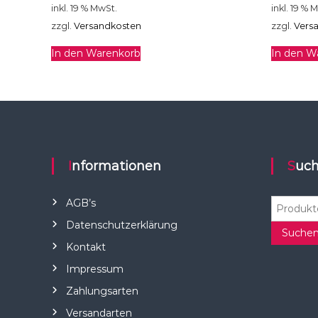
inkl. 19 % MwSt.
inkl. 19 % 
zzgl.
Versandkosten
zzgl.
Vers
In den Warenkorb
In den W
Informationen
Suc
S
AGB’s
u
Datenschutzerklärung
c
Suche
Kontakt
h
e
Impressum
n
Zahlungsarten
n
a
Versandarten