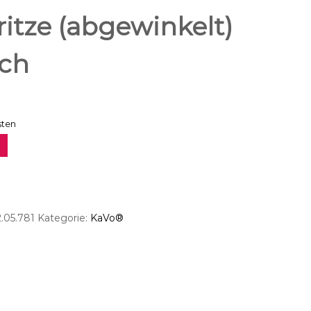
itze (abgewinkelt)
uch
sten
.05.781
Kategorie:
KaVo®