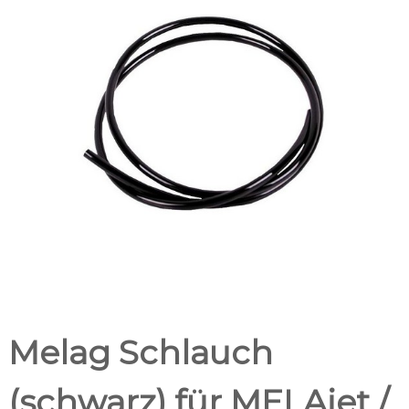
Melag Schlauch
(schwarz) für MELAjet /