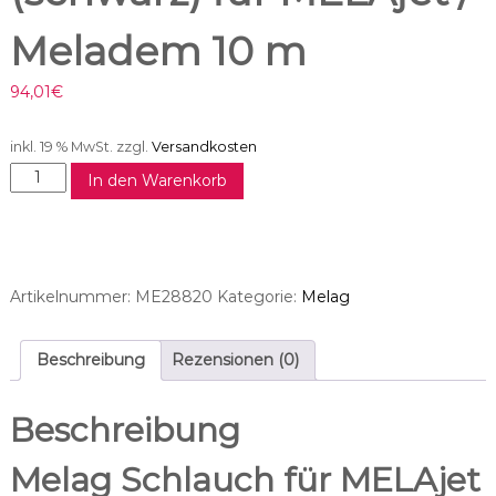
Meladem 10 m
94,01
€
inkl. 19 % MwSt.
zzgl.
Versandkosten
M
In den Warenkorb
e
l
a
g
S
Artikelnummer:
ME28820
Kategorie:
Melag
c
h
l
Beschreibung
Rezensionen (0)
a
u
Beschreibung
c
h
Melag Schlauch für MELAjet
(