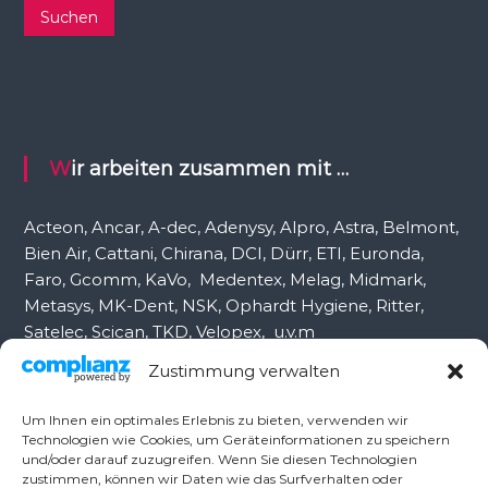
c
Suchen
h
e
n
n
a
c
Wir arbeiten zusammen mit …
h
:
Acteon, Ancar, A-dec, Adenysy, Alpro, Astra, Belmont,
Bien Air, Cattani, Chirana, DCI, Dürr, ETI, Euronda,
Faro, Gcomm, KaVo, Medentex, Melag, Midmark,
Metasys, MK-Dent, NSK, Ophardt Hygiene, Ritter,
Satelec, Scican, TKD, Velopex, u.v.m
Zustimmung verwalten
Nutzen Sie für Anfragen unser Kontaktformular.
Um Ihnen ein optimales Erlebnis zu bieten, verwenden wir
Technologien wie Cookies, um Geräteinformationen zu speichern
und/oder darauf zuzugreifen. Wenn Sie diesen Technologien
Ambident GmbH
zustimmen, können wir Daten wie das Surfverhalten oder