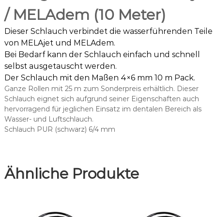
s
/ MELAdem (10 Meter)
c
h
Dieser Schlauch verbindet die wasserführenden Teile
w
a
von MELAjet und MELAdem.
r
Bei Bedarf kann der Schlauch einfach und schnell
z
selbst ausgetauscht werden.
)
Der Schlauch mit den Maßen 4×6 mm 10 m Pack.
f
Ganze Rollen mit 25 m zum Sonderpreis erhältlich. Dieser
ü
Schlauch eignet sich aufgrund seiner Eigenschaften auch
r
hervorragend für jeglichen Einsatz im dentalen Bereich als
M
Wasser- und Luftschlauch.
E
Schlauch PUR (schwarz) 6/4 mm
L
A
j
e
Ähnliche Produkte
t
/
M
e
l