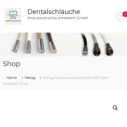
Z
u
Dentalschläuche
0
m
Shop powered by Ambident GmbH
I
n
h
a
l
t
s
Shop
p
r
i
Home
Melag
Melag Schlauch (schwarz) für MELAjet /
n
Meladem 10 m
g
e
n