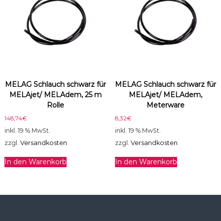
a
d
e
m
1
0
m
M
MELAG Schlauch schwarz für
MELAG Schlauch schwarz für
e
MELAjet/ MELAdem, 25 m
MELAjet/ MELAdem,
n
Rolle
Meterware
g
148,74
€
8,32
€
e
inkl. 19 % MwSt.
inkl. 19 % MwSt.
zzgl.
Versandkosten
zzgl.
Versandkosten
In den Warenkorb
In den Warenkorb