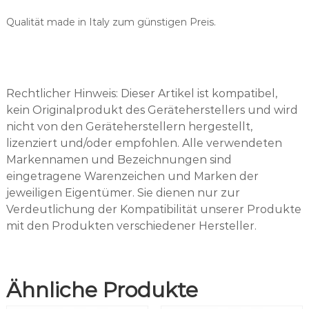
h
Qualität made in Italy zum günstigen Preis.
b
a
r
,
o
Rechtlicher Hinweis: Dieser Artikel ist kompatibel,
f
kein Originalprodukt des Geräteherstellers und wird
f
nicht von den Geräteherstellern hergestellt,
e
n
lizenziert und/oder empfohlen. Alle verwendeten
e
Markennamen und Bezeichnungen sind
E
eingetragene Warenzeichen und Marken der
n
jeweiligen Eigentümer. Sie dienen nur zur
d
Verdeutlichung der Kompatibilität unserer Produkte
e
mit den Produkten verschiedener Hersteller.
n
,
T
K
Ähnliche Produkte
D
M