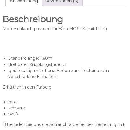
M
Beschreibung
Rezensionen (0)
C
3
Beschreibung
L
K
Motorschlauch passend für Bien MC3 LK (mit Licht)
M
o
t
o
r
Standardlänge: 1,60m
s
drehbarer Kupplungsbereich
c
geräteseitig mit offene Enden zum Festeinbau in
h
verschiedene Einheiten
l
a
Erhältlich in den Farben:
u
c
grau
h
schwarz
,
weiß
d
r
Bitte teilen Sie uns die Schlauchfarbe bei der Bestellung mit.
e