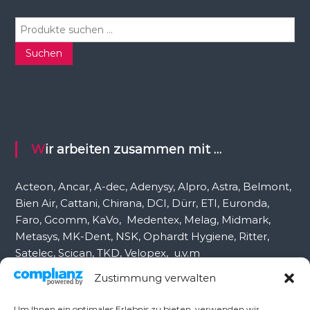
S
u
c
Suchen
h
e
n
n
a
c
Wir arbeiten zusammen mit …
h
:
Acteon, Ancar, A-dec, Adenysy, Alpro, Astra, Belmont,
Bien Air, Cattani, Chirana, DCI, Dürr, ETI, Euronda,
Faro, Gcomm, KaVo, Medentex, Melag, Midmark,
Metasys, MK-Dent, NSK, Ophardt Hygiene, Ritter,
Satelec, Scican, TKD, Velopex, u.v.m
Zustimmung verwalten
Nutzen Sie für Anfragen unser Kontaktformular.
Um Ihnen ein optimales Erlebnis zu bieten, verwenden wir