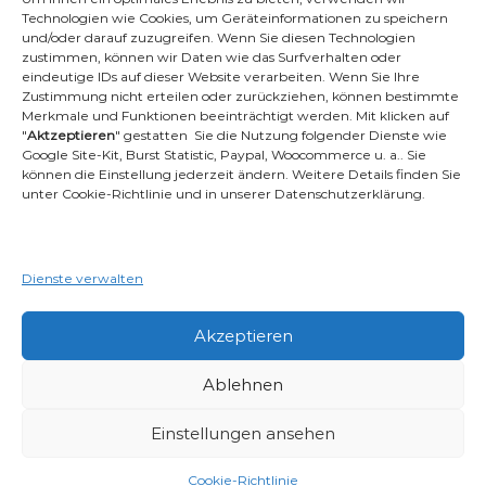
Technologien wie Cookies, um Geräteinformationen zu speichern
und/oder darauf zuzugreifen. Wenn Sie diesen Technologien
Ambident GmbH
zustimmen, können wir Daten wie das Surfverhalten oder
eindeutige IDs auf dieser Website verarbeiten. Wenn Sie Ihre
Zustimmung nicht erteilen oder zurückziehen, können bestimmte
Merkmale und Funktionen beeinträchtigt werden. Mit klicken auf
Dental Geräte Handel und Service
"
Aktzeptieren
" gestatten Sie die Nutzung folgender Dienste wie
Neumannstr. 3B
Google Site-Kit, Burst Statistic, Paypal, Woocommerce u. a.. Sie
13189 Berlin
können die Einstellung jederzeit ändern. Weitere Details finden Sie
unter Cookie-Richtlinie und in unserer Datenschutzerklärung.
Tel.: +49 30 448 82 21
Fax: +49 30 54 83 72 85
Dienste verwalten
Email: info@ambident.de
Akzeptieren
Ablehnen
Einstellungen ansehen
Copyright © 2026
Dentalschläuche
Alle Rechte vorbehalten. Theme:
Flash
von ThemeGrill. Powered by
WordPress
Cookie-Richtlinie