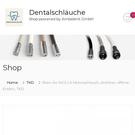
Z
u
Dentalschläuche
0
m
Shop powered by Ambident GmbH
I
n
h
a
l
t
s
Shop
p
r
i
Home
TKD
Bien-Air MC3 LK Motorschlauch, drehbar, offene
n
Enden, TKD
g
e
n