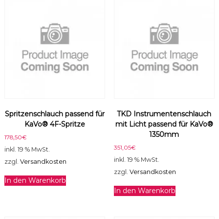
e
n
g
e
Spritzenschlauch passend für
TKD Instrumentenschlauch
KaVo® 4F-Spritze
mit Licht passend für KaVo®
1350mm
178,50
€
351,05
€
inkl. 19 % MwSt.
inkl. 19 % MwSt.
zzgl.
Versandkosten
zzgl.
Versandkosten
In den Warenkorb
In den Warenkorb