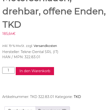
drehbar, offene Enden,
TKD
185,64
€
inkl. 19 % MwSt.
zzgl.
Versandkosten
Hersteller: Tekne-Dental SRL (IT)
HAN / MPN: 322.83.01
B
In den Warenkorb
i
e
n
-
A
Artikelnummer:
TKD 322.83.01
Kategorie:
TKD
i
r