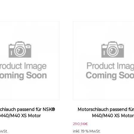
O
3
0
0
/
M
C
2
M
o
t
o
r
M
e
n
g
chlauch passend für NSK®
Motorschlauch passend fü
e
M40/M40 XS Motor
M40/M40 XS Motor
290,96
€
MwSt.
inkl. 19 % MwSt.