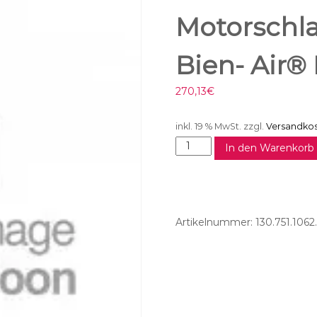
Motorschla
Bien- Air®
270,13
€
inkl. 19 % MwSt.
zzgl.
Versandko
M
In den Warenkorb
o
t
o
r
s
Artikelnummer:
130.751.1062
c
h
l
a
u
c