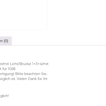
h
p
a
s
s
e
n
d
n (0)
f
ü
r
B
i
r/mit Licht/Brücke 1+3+4/mit
e
t für 1058
n
rtigung! Bitte beachten Sie,
-
ich ist. Vielen Dank für Ihr
A
i
r
lich!
®
I
S