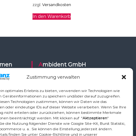
zzgl.
Versandkosten
In den Warenkorb
Ambident GmbH
Zustimmung verwalten
Dental Geräte Handel und Service
ysy,
Neumannstr. 3B
in optimales Erlebnis zu bieten, verwenden wir Technologien wie
Air,
13189 Berlin
m Geräteinformationen zu speichern und/oder darauf zuzugreifen.
iesen Technologien zustimmen, können wir Daten wie das
ETI,
en oder eindeutige IDs auf dieser Website verarbeiten. Wenn Sie Ihre
Vo,
Tel.: +49 30 448 82 21
 nicht erteilen oder zurückziehen, können bestimmte Merkmale
,
nen beeinträchtigt werden. Mit klicken auf "
Aktzeptieren
"
Fax: +49 30 54 83 72 85
ie die Nutzung folgender Dienste wie Google Site-Kit, Burst Statistic,
phardt
Email: info@ambident.de
ocommerce u. a.. Sie können die Einstellung jederzeit ändern.
ican, TKD,
ails finden Sie unter Cookie-Richtlinie und in unserer