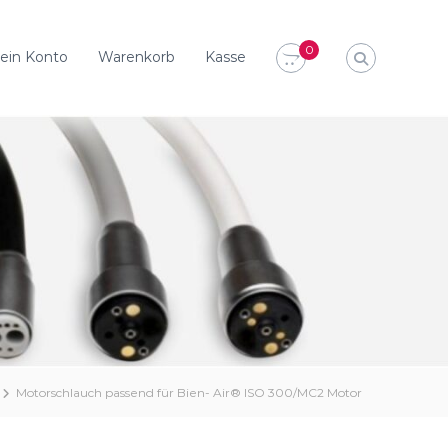
0
ein Konto
Warenkorb
Kasse
Motorschlauch passend für Bien- Air® ISO 300/MC2 Motor