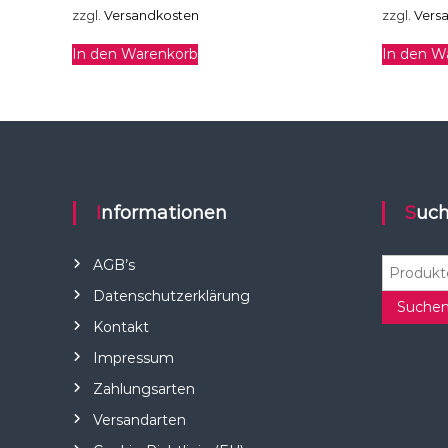
zzgl.
Versandkosten
zzgl.
Vers
In den Warenkorb
In den W
Informationen
Suc
S
AGB’s
u
Datenschutzerklärung
c
Suche
Kontakt
h
e
Impressum
n
Zahlungsarten
n
a
Versandarten
c