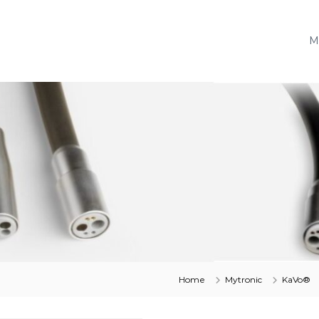
M
Home
Mytronic
KaVo®