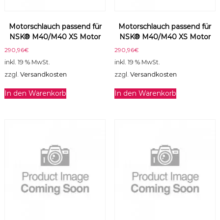
0
0
Motorschlauch passend für
Motorschlauch passend für
/
NSK® M40/M40 XS Motor
NSK® M40/M40 XS Motor
M
C
290,96
€
290,96
€
2
inkl. 19 % MwSt.
inkl. 19 % MwSt.
M
zzgl.
Versandkosten
zzgl.
Versandkosten
o
t
In den Warenkorb
In den Warenkorb
o
r
M
e
n
g
e