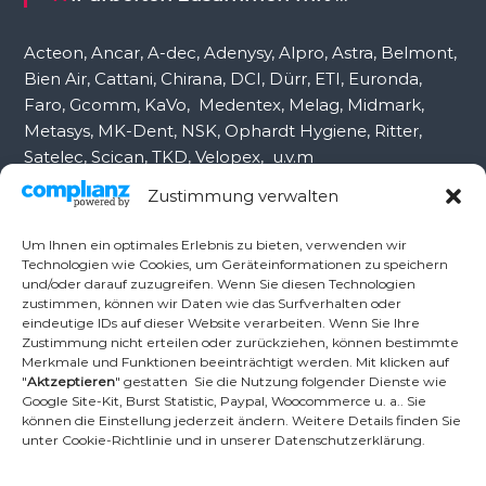
h
:
Acteon, Ancar, A-dec, Adenysy, Alpro, Astra, Belmont,
Bien Air, Cattani, Chirana, DCI, Dürr, ETI, Euronda,
Faro, Gcomm, KaVo, Medentex, Melag, Midmark,
Metasys, MK-Dent, NSK, Ophardt Hygiene, Ritter,
Satelec, Scican, TKD, Velopex, u.v.m
Zustimmung verwalten
Nutzen Sie für Anfragen unser Kontaktformular.
Um Ihnen ein optimales Erlebnis zu bieten, verwenden wir
Technologien wie Cookies, um Geräteinformationen zu speichern
und/oder darauf zuzugreifen. Wenn Sie diesen Technologien
Ambident GmbH
zustimmen, können wir Daten wie das Surfverhalten oder
eindeutige IDs auf dieser Website verarbeiten. Wenn Sie Ihre
Zustimmung nicht erteilen oder zurückziehen, können bestimmte
Merkmale und Funktionen beeinträchtigt werden. Mit klicken auf
Dental Geräte Handel und Service
"
Aktzeptieren
" gestatten Sie die Nutzung folgender Dienste wie
Neumannstr. 3B
Google Site-Kit, Burst Statistic, Paypal, Woocommerce u. a.. Sie
13189 Berlin
können die Einstellung jederzeit ändern. Weitere Details finden Sie
unter Cookie-Richtlinie und in unserer Datenschutzerklärung.
Tel.: +49 30 448 82 21