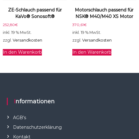
ZE-Schlauch passend für
Motorschlauch passend für
KaVo® Sonosoft®
NSK® M40/M40 XS Motor
252,80
€
370,61
€
inkl. 19 % MwSt.
inkl. 19 % MwSt.
zzgl.
Versandkosten
zzgl.
Versandkosten
In den Warenkorb
In den Warenkorb
Informationen
AGB’s
Datenschutzerklärung
Kontakt