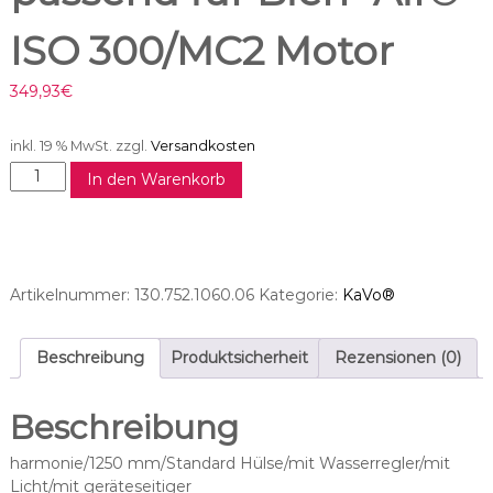
ISO 300/MC2 Motor
349,93
€
inkl. 19 % MwSt.
zzgl.
Versandkosten
M
In den Warenkorb
o
t
o
r
s
Artikelnummer:
130.752.1060.06
Kategorie:
KaVo®
c
h
l
Beschreibung
Produktsicherheit
Rezensionen (0)
a
u
Beschreibung
c
h
harmonie/1250 mm/Standard Hülse/mit Wasserregler/mit
p
Licht/mit geräteseitiger