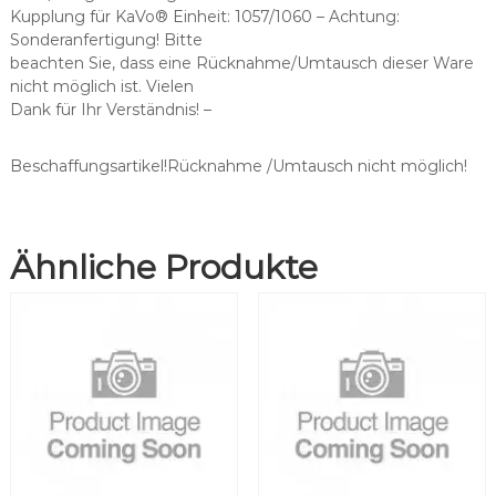
a
Kupplung für KaVo® Einheit: 1057/1060 – Achtung:
s
Sonderanfertigung! Bitte
s
beachten Sie, dass eine Rücknahme/Umtausch dieser Ware
e
nicht möglich ist. Vielen
n
Dank für Ihr Verständnis! –
d
f
ü
Beschaffungsartikel!Rücknahme /Umtausch nicht möglich!
r
B
i
Ähnliche Produkte
e
n
-
A
i
r
®
I
S
O
3