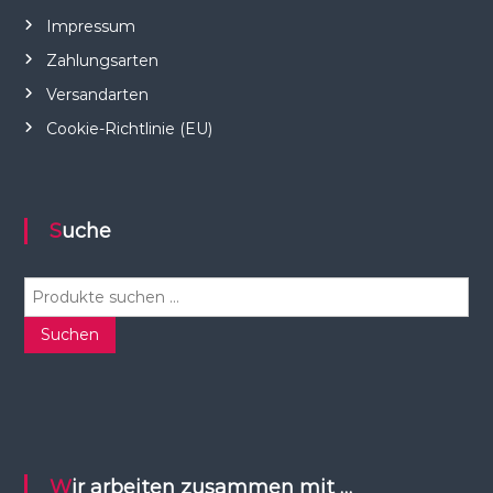
Impressum
Zahlungsarten
Versandarten
Cookie-Richtlinie (EU)
Suche
S
u
c
Suchen
h
e
n
n
a
c
Wir arbeiten zusammen mit …