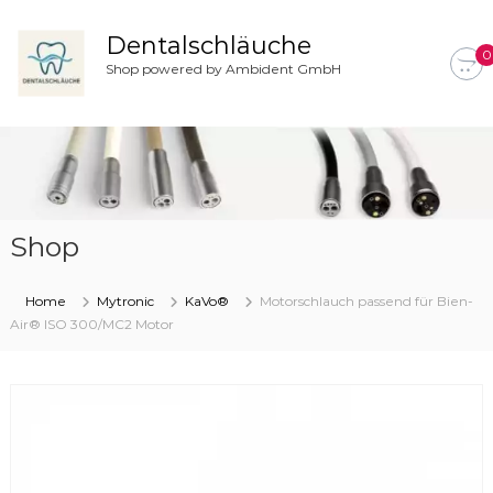
Z
u
Dentalschläuche
0
m
Shop powered by Ambident GmbH
I
n
h
a
l
t
s
Shop
p
r
i
Home
Mytronic
KaVo®
Motorschlauch passend für Bien-
n
Air® ISO 300/MC2 Motor
g
e
n