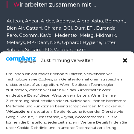
c
Wir arbeiten zusammen mit …
h
:
Acteon, Ancar, A-dec, Adenysy, Alpro, Astra, Belmont,
Bien Air, Cattani, Chirana, DCI, Dürr, ETI, Euronda,
Faro, Gcomm, KaVo, Medentex, Melag, Midmark,
Metasys, MK-Dent, NSK, Ophardt Hygiene, Ritter,
Satelec, Scican, TKD, Velopex, u.v.m
Zustimmung verwalten
Nutzen Sie für Anfragen unser Kontaktformular.
Um Ihnen ein optimales Erlebnis zu bieten, verwenden wir
Technologien wie Cookies, um Geräteinformationen zu speichern
und/oder darauf zuzugreifen. Wenn Sie diesen Technologien
Ambident GmbH
zustimmen, können wir Daten wie das Surfverhalten oder
eindeutige IDs auf dieser Website verarbeiten. Wenn Sie Ihre
Zustimmung nicht erteilen oder zurückziehen, können bestimmte
Merkmale und Funktionen beeinträchtigt werden. Mit klicken auf
Dental Geräte Handel und Service
"
Aktzeptieren
" gestatten Sie die Nutzung folgender Dienste wie
Neumannstr. 3B
Google Site-Kit, Burst Statistic, Paypal, Woocommerce u. a.. Sie
13189 Berlin
können die Einstellung jederzeit ändern. Weitere Details finden Sie
unter Cookie-Richtlinie und in unserer Datenschutzerklärung.