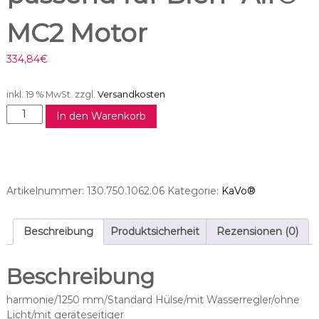
MC2 Motor
334,84
€
inkl. 19 % MwSt.
zzgl.
Versandkosten
M
In den Warenkorb
o
t
o
r
s
Artikelnummer:
130.750.1062.06
Kategorie:
KaVo®
c
h
l
Beschreibung
Produktsicherheit
Rezensionen (0)
a
u
Beschreibung
c
h
harmonie/1250 mm/Standard Hülse/mit Wasserregler/ohne
p
Licht/mit geräteseitiger