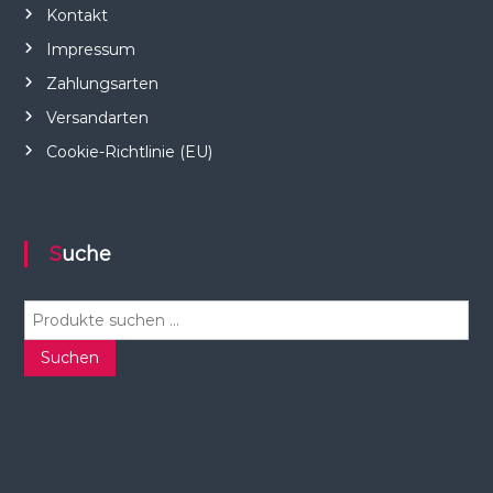
Kontakt
Impressum
Zahlungsarten
Versandarten
Cookie-Richtlinie (EU)
Suche
S
u
c
Suchen
h
e
n
n
a