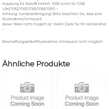
a
Kupplung für KaVo® Einheit: 1058 (nicht für 1058
s
Life)/1062/1063/1065/1066/1080 –
s
Achtung: Sonderanfertigung! Bitte beachten Sie, dass eine
e
Rücknahme/Umtausch
n
dieser Ware nicht möglich ist. Vielen Dank für Ihr Verständnis!
d
–
f
ü
r
Beschaffungsartikel!Rücknahme /Umtausch nicht möglich!
B
i
e
Ähnliche Produkte
n
-
A
i
r
®
M
C
2
M