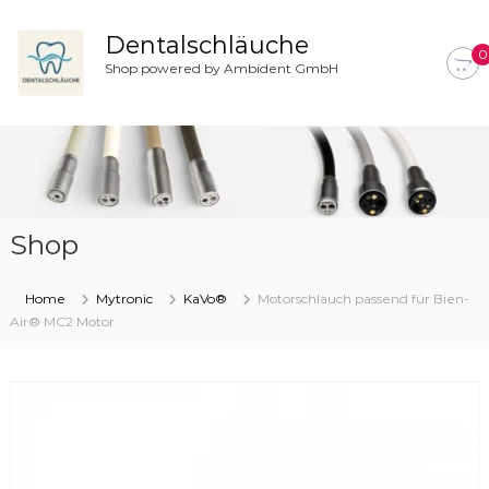
Z
u
Dentalschläuche
0
m
Shop powered by Ambident GmbH
I
n
h
a
l
t
s
Shop
p
r
i
Home
Mytronic
KaVo®
Motorschlauch passend für Bien-
n
Air® MC2 Motor
g
e
n