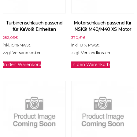
o
t
o
Turbinenschlauch passend
Motorschlauch passend für
r
für KaVo® Einheiten
NSK® M40/M40 XS Motor
M
e
282,03
€
370,61
€
n
inkl. 19 % MwSt.
inkl. 19 % MwSt.
g
zzgl.
Versandkosten
zzgl.
Versandkosten
e
In den Warenkorb
In den Warenkorb