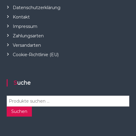
Datenschutzerklärung
Kontakt
Impressum
Zahlungsarten
Versandarten
Cookie-Richtlinie (EU)
Suche
S
u
c
Suchen
h
e
n