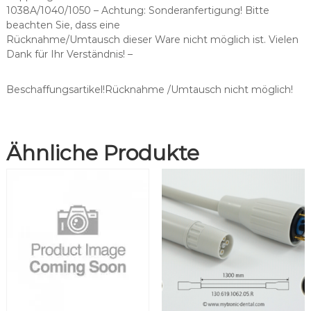
a
1038A/1040/1050 – Achtung: Sonderanfertigung! Bitte
s
beachten Sie, dass eine
s
Rücknahme/Umtausch dieser Ware nicht möglich ist. Vielen
e
Dank für Ihr Verständnis! –
n
d
f
Beschaffungsartikel!Rücknahme /Umtausch nicht möglich!
ü
r
B
Ähnliche Produkte
i
e
n
-
A
i
r
®
M
C
3
M