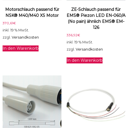
o
Motorschlauch passend für
ZE-Schlauch passend für
t
NSK® M40/M40 XS Motor
EMS® Piezon LED EN-060/A
o
(No pain) ähnlich EMS® EM-
r
370,61
€
126
M
inkl. 19 % MwSt.
e
336,92
€
zzgl.
Versandkosten
n
inkl. 19 % MwSt.
g
In den Warenkorb
zzgl.
Versandkosten
e
In den Warenkorb