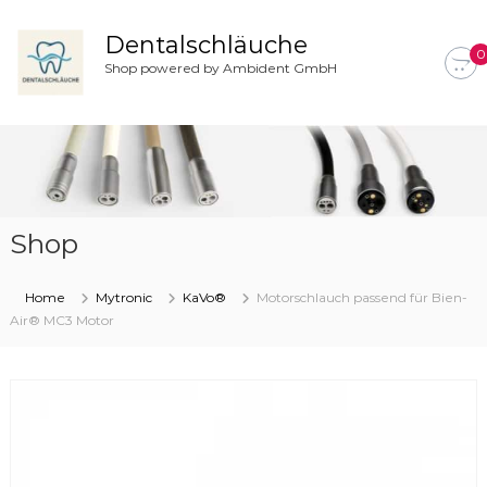
Z
u
Dentalschläuche
0
m
Shop powered by Ambident GmbH
I
n
h
a
l
t
s
Shop
p
r
i
Home
Mytronic
KaVo®
Motorschlauch passend für Bien-
n
Air® MC3 Motor
g
e
n