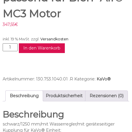
MC3 Motor
347,55
€
inkl. 19 % MwSt.
zzgl.
Versandkosten
M
In den Warenkorb
o
t
o
r
s
Artikelnummer:
130.753.1040.01 .R
Kategorie:
KaVo®
c
h
l
Beschreibung
Produktsicherheit
Rezensionen (0)
a
u
Beschreibung
c
h
schwarz/1250 mm/mit Wasserregler/mit geräteseitiger
p
Kupplung für KaVo® Einheit: