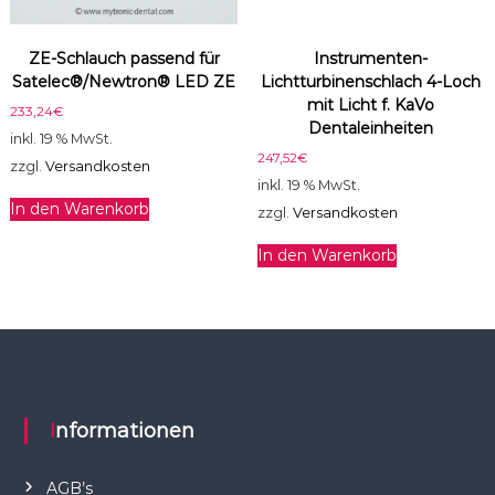
ZE-Schlauch passend für
Instrumenten-
Satelec®/Newtron® LED ZE
Lichtturbinenschlach 4-Loch
mit Licht f. KaVo
233,24
€
Dentaleinheiten
inkl. 19 % MwSt.
247,52
€
zzgl.
Versandkosten
inkl. 19 % MwSt.
In den Warenkorb
zzgl.
Versandkosten
In den Warenkorb
Informationen
AGB’s