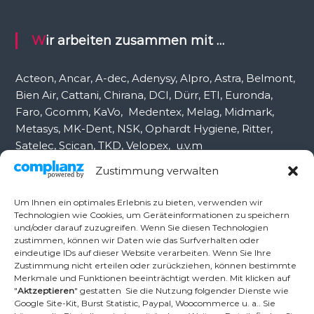
n
a
c
Wir arbeiten zusammen mit …
h
:
Acteon, Ancar, A-dec, Adenysy, Alpro, Astra, Belmont,
Bien Air, Cattani, Chirana, DCI, Dürr, ETI, Euronda,
Faro, Gcomm, KaVo, Medentex, Melag, Midmark,
Metasys, MK-Dent, NSK, Ophardt Hygiene, Ritter,
Satelec, Scican, TKD, Velopex, u.v.m
Zustimmung verwalten
Nutzen Sie für Anfragen unser Kontaktformular.
Um Ihnen ein optimales Erlebnis zu bieten, verwenden wir
Technologien wie Cookies, um Geräteinformationen zu speichern
und/oder darauf zuzugreifen. Wenn Sie diesen Technologien
Ambident GmbH
zustimmen, können wir Daten wie das Surfverhalten oder
eindeutige IDs auf dieser Website verarbeiten. Wenn Sie Ihre
Zustimmung nicht erteilen oder zurückziehen, können bestimmte
Merkmale und Funktionen beeinträchtigt werden. Mit klicken auf
Dental Geräte Handel und Service
"
Aktzeptieren
" gestatten Sie die Nutzung folgender Dienste wie
Neumannstr. 3B
Google Site-Kit, Burst Statistic, Paypal, Woocommerce u. a.. Sie
13189 Berlin