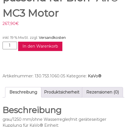
MC3 Motor
267,90
€
inkl. 19 % MwSt.
zzgl.
Versandkosten
M
In den Warenkorb
o
t
o
r
s
Artikelnummer:
130.753.1060.05
Kategorie:
KaVo®
c
h
l
Beschreibung
Produktsicherheit
Rezensionen (0)
a
u
Beschreibung
c
h
grau/1250 mm/ohne Wasserregler/mit geräteseitiger
p
Kupplung für KaVo® Einheit: