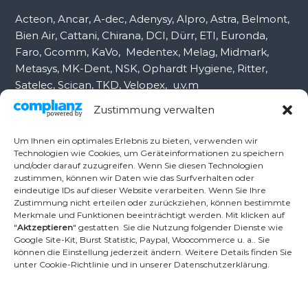
:
Acteon, Ancar, A-dec, Adenysy, Alpro, Astra, Belmont,
Bien Air, Cattani, Chirana, DCI, Dürr, ETI, Euronda,
Faro, Gcomm, KaVo, Medentex, Melag, Midmark,
Metasys, MK-Dent, NSK, Ophardt Hygiene, Ritter,
Satelec, Scican, TKD, Velopex, u.v.m
Zustimmung verwalten
Nutzen Sie für Anfragen unser Kontaktformular.
Um Ihnen ein optimales Erlebnis zu bieten, verwenden wir
Technologien wie Cookies, um Geräteinformationen zu speichern
und/oder darauf zuzugreifen. Wenn Sie diesen Technologien
Ambident GmbH
zustimmen, können wir Daten wie das Surfverhalten oder
eindeutige IDs auf dieser Website verarbeiten. Wenn Sie Ihre
Zustimmung nicht erteilen oder zurückziehen, können bestimmte
Merkmale und Funktionen beeinträchtigt werden. Mit klicken auf
Dental Geräte Handel und Service
"
Aktzeptieren
" gestatten Sie die Nutzung folgender Dienste wie
Neumannstr. 3B
Google Site-Kit, Burst Statistic, Paypal, Woocommerce u. a.. Sie
13189 Berlin
können die Einstellung jederzeit ändern. Weitere Details finden Sie
unter Cookie-Richtlinie und in unserer Datenschutzerklärung.
Tel.: +49 30 448 82 21
Fax: +49 30 54 83 72 85