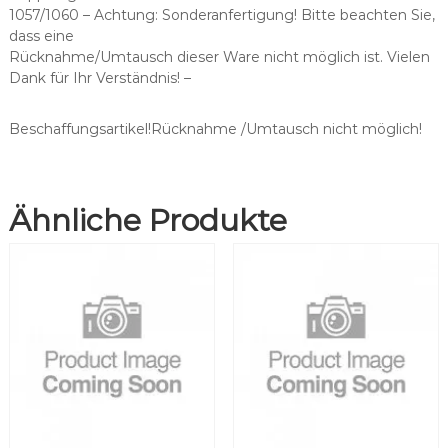
a
1057/1060 – Achtung: Sonderanfertigung! Bitte beachten Sie,
s
dass eine
s
Rücknahme/Umtausch dieser Ware nicht möglich ist. Vielen
e
Dank für Ihr Verständnis! –
n
d
f
Beschaffungsartikel!Rücknahme /Umtausch nicht möglich!
ü
r
B
Ähnliche Produkte
i
e
n
-
A
i
r
®
M
C
3
M