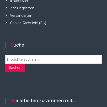
Impressum
Zahlungsarten
Versandarten
Cookie-Richtlinie (EU)
Suche
S
u
c
Suchen
h
e
n
n
a
c
Wir arbeiten zusammen mit …
h