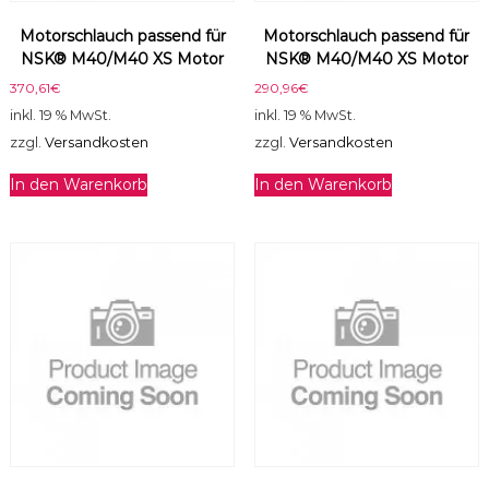
o
Motorschlauch passend für
Motorschlauch passend für
t
NSK® M40/M40 XS Motor
NSK® M40/M40 XS Motor
o
r
370,61
€
290,96
€
M
inkl. 19 % MwSt.
inkl. 19 % MwSt.
e
zzgl.
Versandkosten
zzgl.
Versandkosten
n
g
In den Warenkorb
In den Warenkorb
e