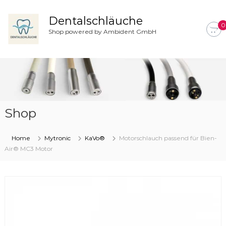
Z
u
Dentalschläuche
0
m
Shop powered by Ambident GmbH
I
n
h
a
l
t
s
Shop
p
r
i
Home
Mytronic
KaVo®
Motorschlauch passend für Bien-
n
Air® MC3 Motor
g
e
n