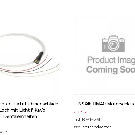
X
M
o
t
o
r
M
e
n
g
e
nten- Lichtturbinenschlach
NSK® TIM40 Motorschlauc
Loch mit Licht f. KaVo
290,96
€
Dentaleinheiten
inkl. 19 % MwSt.
zzgl.
Versandkosten
MwSt.