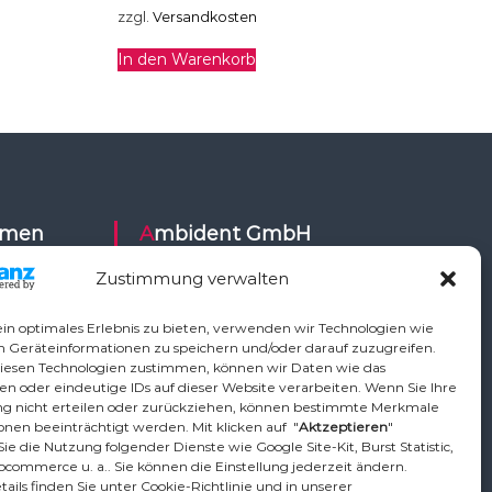
zzgl.
Versandkosten
In den Warenkorb
Ambident GmbH
Zustimmung verwalten
Dental Geräte Handel und Service
ysy,
Neumannstr. 3B
in optimales Erlebnis zu bieten, verwenden wir Technologien wie
Air,
13189 Berlin
m Geräteinformationen zu speichern und/oder darauf zuzugreifen.
iesen Technologien zustimmen, können wir Daten wie das
ETI,
en oder eindeutige IDs auf dieser Website verarbeiten. Wenn Sie Ihre
Vo,
Tel.: +49 30 448 82 21
 nicht erteilen oder zurückziehen, können bestimmte Merkmale
,
nen beeinträchtigt werden. Mit klicken auf "
Aktzeptieren
"
Fax: +49 30 54 83 72 85
ie die Nutzung folgender Dienste wie Google Site-Kit, Burst Statistic,
phardt
Email: info@ambident.de
ocommerce u. a.. Sie können die Einstellung jederzeit ändern.
ican, TKD,
ails finden Sie unter Cookie-Richtlinie und in unserer