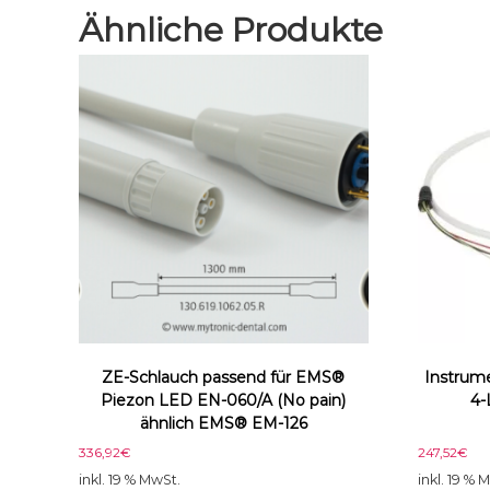
Ähnliche Produkte
ZE-Schlauch passend für EMS®
Instrume
Piezon LED EN-060/A (No pain)
4-
ähnlich EMS® EM-126
336,92
€
247,52
€
inkl. 19 % MwSt.
inkl. 19 % 