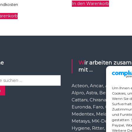
In den Warenkorb
andkosten
arenkorb
he
Wir arbeiten zusammen
mit …
Acteon, Ancar, A-dec, Aden
Um Ihnen e
n
Alpro, Astra, Belmont, Bien 
Cookies, u
Wenn Sie d
Cattani, Chirana, DCI, Dürr, 
Surfverhalt
Euronda, Faro, Gcomm, Ka
Zustimmung
Medentex, Melag, Midmark
und Funktio
gestatten S
Metasys, MK-Dent, NSK, O
Paypal, Wo
Hygiene, Ritter, Satelec, Sc
Weitere Det