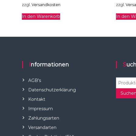
zzgl.
Versandkosten
zzgl.
Vers
In den Warenkorb
In den W
Informationen
Suc
S
AGB’s
u
Datenschutzerklärung
c
Suche
Kontakt
h
e
Impressum
n
Zahlungsarten
n
a
Versandarten
c