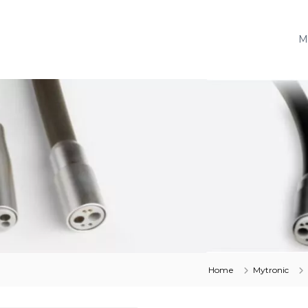
M
Home
Mytronic