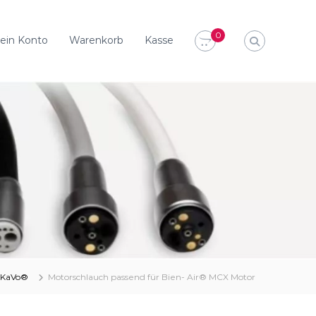
0
ein Konto
Warenkorb
Kasse
KaVo®
Motorschlauch passend für Bien- Air® MCX Motor