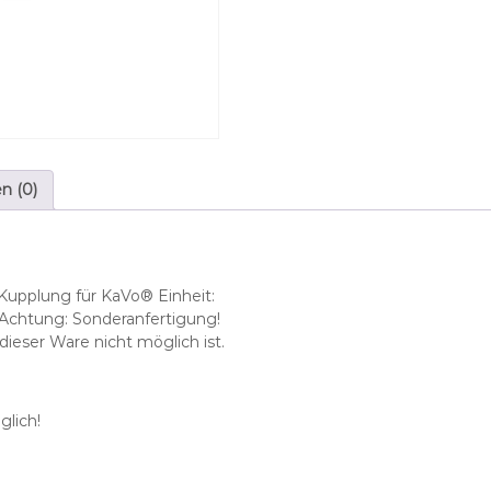
h
p
a
s
s
e
n
d
n (0)
f
ü
r
B
i
Kupplung für KaVo® Einheit:
e
– Achtung: Sonderanfertigung!
n
eser Ware nicht möglich ist.
-
A
i
lich!
r
®
M
C