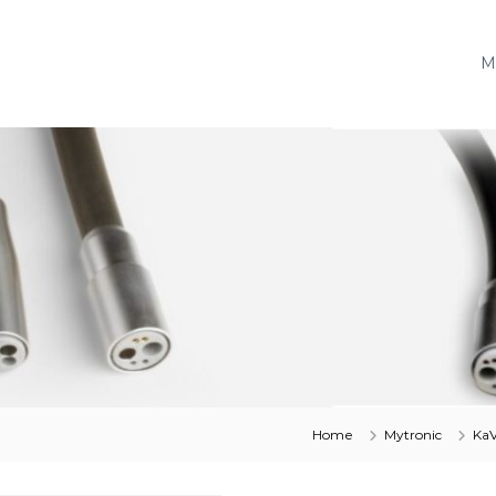
M
Home
Mytronic
Ka