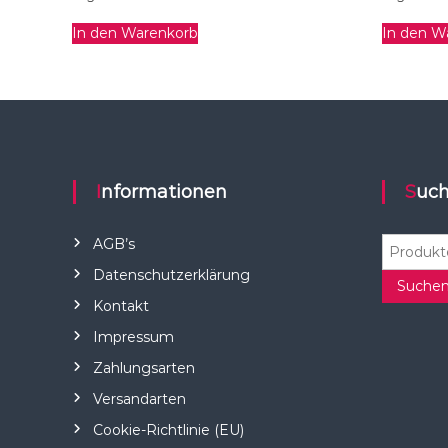
In den Warenkorb
In den W
Informationen
Suc
S
AGB’s
u
Datenschutzerklärung
c
Suche
Kontakt
h
e
Impressum
n
Zahlungsarten
n
a
Versandarten
c
Cookie-Richtlinie (EU)
h