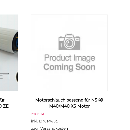
für
Motorschlauch passend für NSK®
D ZE
M40/M40 XS Motor
290,96
€
inkl. 19 % MwSt.
zzgl.
Versandkosten