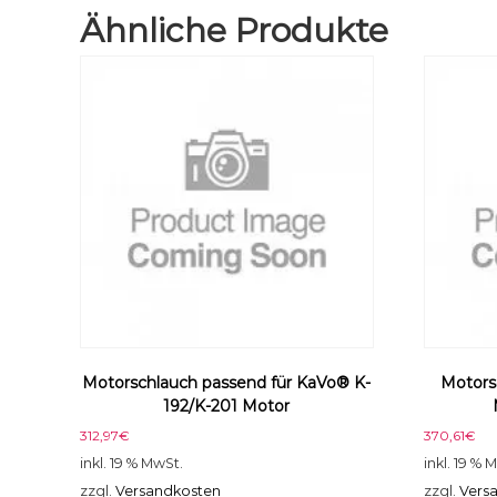
Ähnliche Produkte
Motorschlauch passend für KaVo® K-
Motors
192/K-201 Motor
312,97
€
370,61
€
inkl. 19 % MwSt.
inkl. 19 % 
zzgl.
Versandkosten
zzgl.
Vers