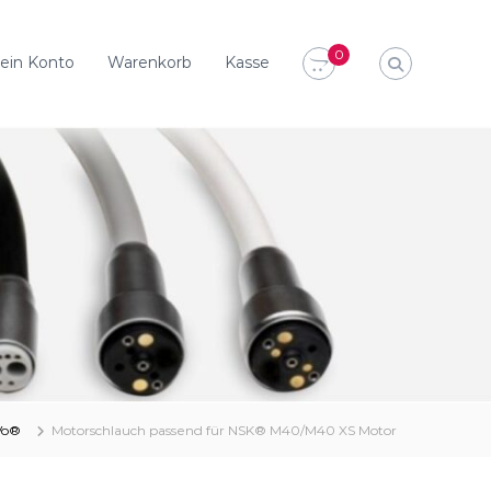
0
ein Konto
Warenkorb
Kasse
Vo®
Motorschlauch passend für NSK® M40/M40 XS Motor