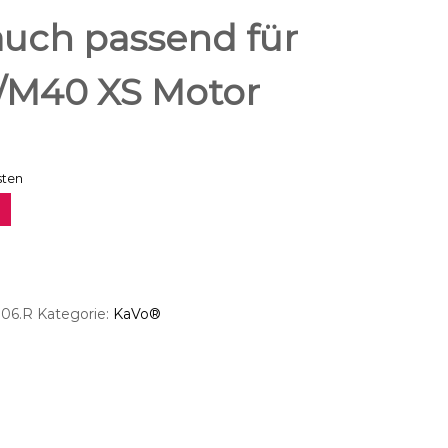
uch passend für
M40 XS Motor
sten
.06.R
Kategorie:
KaVo®