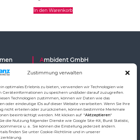
In den Warenkorb
Ambident GmbH
Zustimmung verwalten
Dental Geräte Handel und Service
ysy,
Neumannstr. 3B
in optimales Erlebnis zu bieten, verwenden wir Technologien wie
Air,
13189 Berlin
m Geräteinformationen zu speichern und/oder darauf zuzugreifen.
iesen Technologien zustimmen, können wir Daten wie das
ETI,
en oder eindeutige IDs auf dieser Website verarbeiten. Wenn Sie Ihre
Vo,
Tel.: +49 30 448 82 21
 nicht erteilen oder zurückziehen, können bestimmte Merkmale
,
nen beeinträchtigt werden. Mit klicken auf "
Aktzeptieren
"
Fax: +49 30 54 83 72 85
ie die Nutzung folgender Dienste wie Google Site-Kit, Burst Statistic,
phardt
Email: info@ambident.de
ocommerce u. a.. Sie können die Einstellung jederzeit ändern.
ican, TKD,
ails finden Sie unter Cookie-Richtlinie und in unserer
zerklärung.