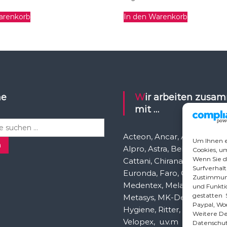
arenkorb
In den Warenkorb
he
Wir arbeiten zusammen
mit …
Acteon, Ancar, A-dec, Aden
Um Ihnen e
n
Alpro, Astra, Belmont, Bien 
Cookies, u
Wenn Sie d
Cattani, Chirana, DCI, Dürr, 
Surfverhalt
Euronda, Faro, Gcomm, Ka
Zustimmung
Medentex, Melag, Midmark
und Funktio
gestatten S
Metasys, MK-Dent, NSK, O
Paypal, Wo
Hygiene, Ritter, Satelec, Sc
Weitere Det
Velopex, u.v.m
Datenschut