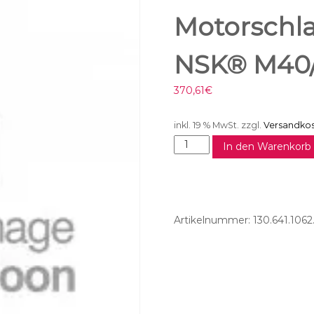
Motorschla
NSK® M40/
370,61
€
inkl. 19 % MwSt.
zzgl.
Versandko
M
In den Warenkorb
o
t
o
r
s
Artikelnummer:
130.641.1062
c
h
l
a
u
c