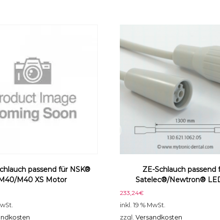
X
S
M
o
t
o
r
M
e
n
g
e
chlauch passend für NSK®
ZE-Schlauch passend 
M40/M40 XS Motor
Satelec®/Newtron® LE
233,24
€
MwSt.
inkl. 19 % MwSt.
andkosten
zzgl.
Versandkosten