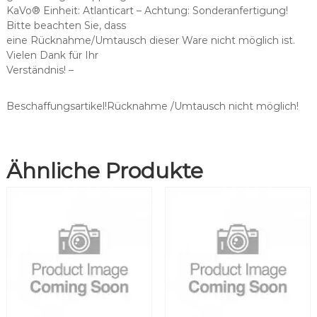
a
KaVo® Einheit: Atlanticart – Achtung: Sonderanfertigung!
s
Bitte beachten Sie, dass
s
eine Rücknahme/Umtausch dieser Ware nicht möglich ist.
e
Vielen Dank für Ihr
n
Verständnis! –
d
f
ü
Beschaffungsartikel!Rücknahme /Umtausch nicht möglich!
r
N
S
Ähnliche Produkte
K
®
M
4
0
/
M
4
0
X
S