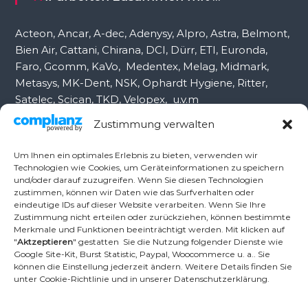
h
:
Acteon, Ancar, A-dec, Adenysy, Alpro, Astra, Belmont,
Bien Air, Cattani, Chirana, DCI, Dürr, ETI, Euronda,
Faro, Gcomm, KaVo, Medentex, Melag, Midmark,
Metasys, MK-Dent, NSK, Ophardt Hygiene, Ritter,
Satelec, Scican, TKD, Velopex, u.v.m
Zustimmung verwalten
Nutzen Sie für Anfragen unser Kontaktformular.
Um Ihnen ein optimales Erlebnis zu bieten, verwenden wir
Technologien wie Cookies, um Geräteinformationen zu speichern
und/oder darauf zuzugreifen. Wenn Sie diesen Technologien
Ambident GmbH
zustimmen, können wir Daten wie das Surfverhalten oder
eindeutige IDs auf dieser Website verarbeiten. Wenn Sie Ihre
Zustimmung nicht erteilen oder zurückziehen, können bestimmte
Merkmale und Funktionen beeinträchtigt werden. Mit klicken auf
Dental Geräte Handel und Service
"
Aktzeptieren
" gestatten Sie die Nutzung folgender Dienste wie
Neumannstr. 3B
Google Site-Kit, Burst Statistic, Paypal, Woocommerce u. a.. Sie
13189 Berlin
können die Einstellung jederzeit ändern. Weitere Details finden Sie
unter Cookie-Richtlinie und in unserer Datenschutzerklärung.
Tel.: +49 30 448 82 21