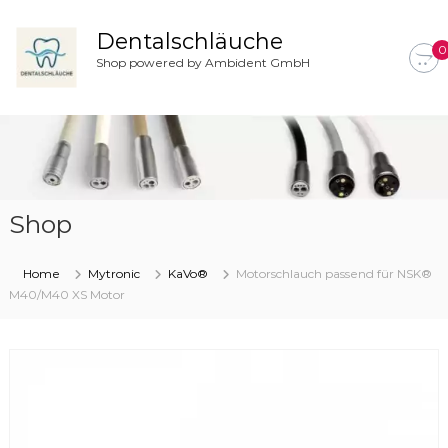
Z
u
Dentalschläuche
0
m
Shop powered by Ambident GmbH
I
n
h
a
l
t
s
Shop
p
r
i
Home
Mytronic
KaVo®
Motorschlauch passend für NSK®
n
M40/M40 XS Motor
g
e
n