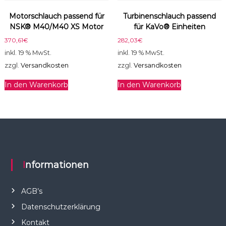
Motorschlauch passend für
Turbinenschlauch passend
NSK® M40/M40 XS Motor
für KaVo® Einheiten
370,61
€
282,03
€
inkl. 19 % MwSt.
inkl. 19 % MwSt.
zzgl.
Versandkosten
zzgl.
Versandkosten
In den Warenkorb
In den Warenkorb
Informationen
AGB’s
Datenschutzerklärung
Kontakt