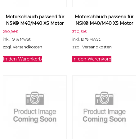
M
o
Motorschlauch passend für
Motorschlauch passend für
t
NSK® M40/M40 XS Motor
NSK® M40/M40 XS Motor
o
r
290,96
€
370,61
€
M
inkl. 19 % MwSt.
inkl. 19 % MwSt.
e
zzgl.
Versandkosten
zzgl.
Versandkosten
n
g
In den Warenkorb
In den Warenkorb
e