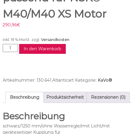
M40/M40 XS Motor
290,96
€
inkl. 19 % MwSt.
zzgl.
Versandkosten
M
In den Warenkorb
o
t
o
r
s
Artikelnummer:
130.641.Atlanticart
Kategorie:
KaVo®
c
h
l
Beschreibung
Produktsicherheit
Rezensionen (0)
a
u
Beschreibung
c
h
schwarz/1250 mm/ohne Wasserregle/rmit Licht/mit
p
geräteseitiger Kupplung für