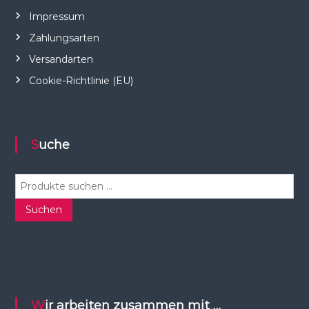
Impressum
Zahlungsarten
Versandarten
Cookie-Richtlinie (EU)
Suche
S
u
c
Suchen
h
e
n
n
a
c
Wir arbeiten zusammen mit …