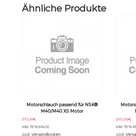
Ähnliche Produkte
Motorschlauch passend für NSK®
Motors
M40/M40 XS Motor
370,61
€
290,96
€
inkl. 19 % MwSt.
inkl. 19 % 
zzgl.
Versandkosten
zzgl.
Vers