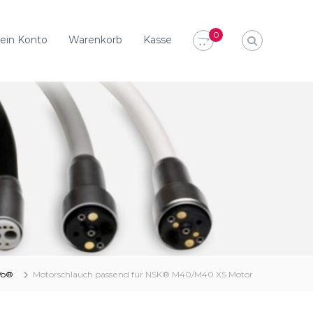
0
ein Konto
Warenkorb
Kasse
Vo®
Motorschlauch passend für NSK® M40/M40 XS Motor