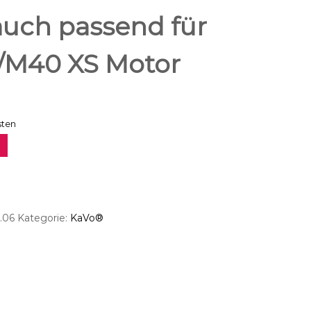
uch passend für
M40 XS Motor
sten
.06
Kategorie:
KaVo®