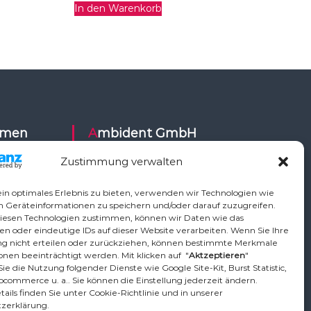
In den Warenkorb
Ambident GmbH
Zustimmung verwalten
Dental Geräte Handel und Service
ysy,
Neumannstr. 3B
in optimales Erlebnis zu bieten, verwenden wir Technologien wie
Air,
13189 Berlin
m Geräteinformationen zu speichern und/oder darauf zuzugreifen.
iesen Technologien zustimmen, können wir Daten wie das
ETI,
en oder eindeutige IDs auf dieser Website verarbeiten. Wenn Sie Ihre
Vo,
Tel.: +49 30 448 82 21
 nicht erteilen oder zurückziehen, können bestimmte Merkmale
,
nen beeinträchtigt werden. Mit klicken auf "
Aktzeptieren
"
Fax: +49 30 54 83 72 85
ie die Nutzung folgender Dienste wie Google Site-Kit, Burst Statistic,
phardt
Email: info@ambident.de
ocommerce u. a.. Sie können die Einstellung jederzeit ändern.
ican, TKD,
ails finden Sie unter Cookie-Richtlinie und in unserer
zerklärung.