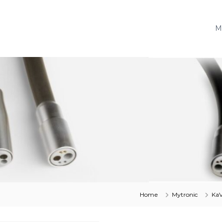
M
Home
Mytronic
Ka