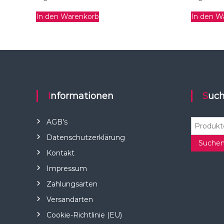
In den Warenkorb
In den W
Informationen
Suc
S
AGB’s
u
Datenschutzerklärung
c
Suche
Kontakt
h
e
Impressum
n
Zahlungsarten
n
a
Versandarten
c
Cookie-Richtlinie (EU)
h