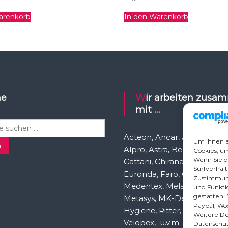
arenkorb
In den Warenkorb
he
Wir arbeiten zusammen
mit …
Acteon, Ancar, A-dec, Aden
Um Ihnen e
n
Alpro, Astra, Belmont, Bien 
Cookies, u
Wenn Sie d
Cattani, Chirana, DCI, Dürr, 
Surfverhalt
Euronda, Faro, Gcomm, Ka
Zustimmung
Medentex, Melag, Midmark
und Funktio
gestatten S
Metasys, MK-Dent, NSK, O
Paypal, Wo
Hygiene, Ritter, Satelec, Sc
Weitere Det
Velopex, u.v.m
Datenschut