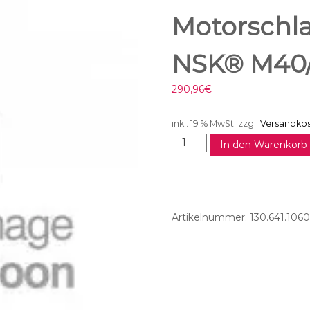
Motorschla
NSK® M40/
290,96
€
inkl. 19 % MwSt.
zzgl.
Versandko
M
In den Warenkorb
o
t
o
r
s
Artikelnummer:
130.641.1060
c
h
l
a
u
c