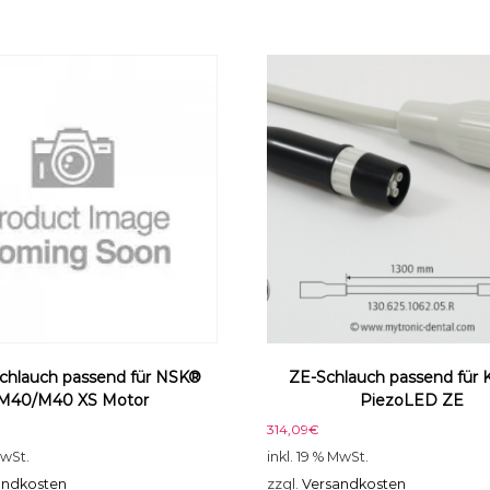
X
S
M
o
t
o
r
M
e
n
g
e
chlauch passend für NSK®
ZE-Schlauch passend für
M40/M40 XS Motor
PiezoLED ZE
314,09
€
MwSt.
inkl. 19 % MwSt.
andkosten
zzgl.
Versandkosten