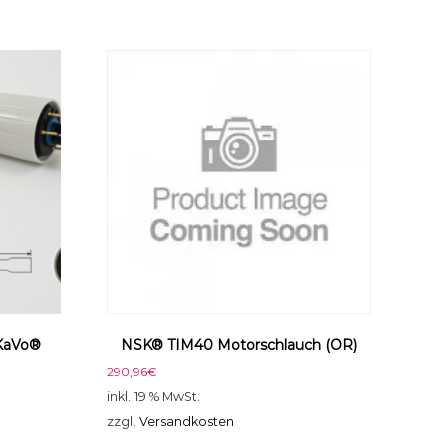
 KaVo®
NSK® TIM40 Motorschlauch (OR)
290,96
€
inkl. 19 % MwSt.
zzgl.
Versandkosten