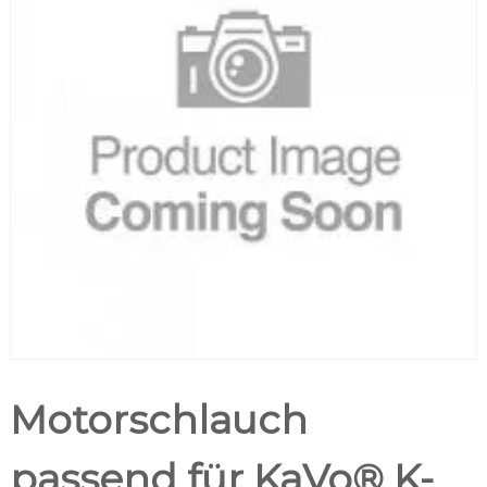
Motorschlauch
passend für KaVo® K-