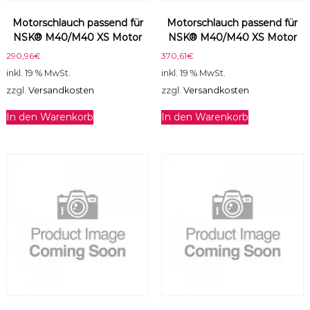
1
Motorschlauch passend für
Motorschlauch passend für
9
NSK® M40/M40 XS Motor
NSK® M40/M40 XS Motor
6
/
290,96
€
370,61
€
K
inkl. 19 % MwSt.
inkl. 19 % MwSt.
-
zzgl.
Versandkosten
zzgl.
Versandkosten
2
0
In den Warenkorb
In den Warenkorb
0
M
o
t
o
r
M
e
n
g
e