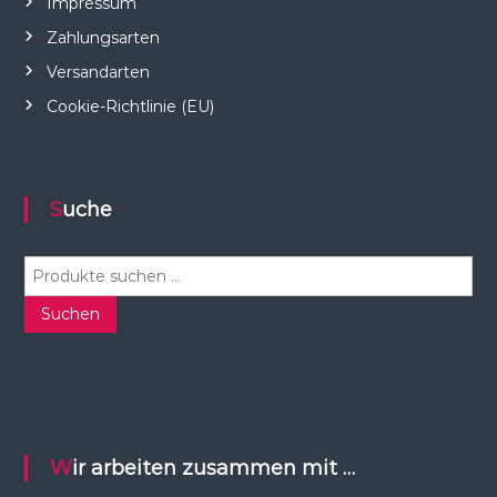
Impressum
Zahlungsarten
Versandarten
Cookie-Richtlinie (EU)
Suche
S
u
c
Suchen
h
e
n
n
a
c
Wir arbeiten zusammen mit …
h