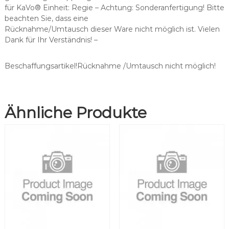
a
für KaVo® Einheit: Regie – Achtung: Sonderanfertigung! Bitte
s
beachten Sie, dass eine
s
Rücknahme/Umtausch dieser Ware nicht möglich ist. Vielen
e
Dank für Ihr Verständnis! –
n
d
f
Beschaffungsartikel!Rücknahme /Umtausch nicht möglich!
ü
r
K
Ähnliche Produkte
a
V
o
®
K
-
1
9
0
/
K
-