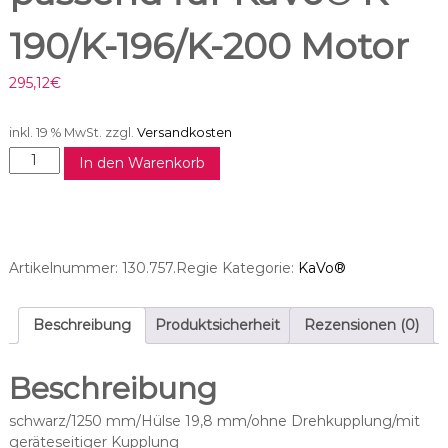
190/K-196/K-200 Motor
295,12
€
inkl. 19 % MwSt.
zzgl.
Versandkosten
M
In den Warenkorb
o
t
o
r
s
Artikelnummer:
130.757.Regie
Kategorie:
KaVo®
c
h
l
Beschreibung
Produktsicherheit
Rezensionen (0)
a
u
Beschreibung
c
h
schwarz/1250 mm/Hülse 19,8 mm/ohne Drehkupplung/mit
p
geräteseitiger Kupplung