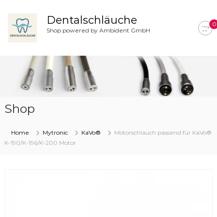
Z
u
Dentalschläuche
0
m
Shop powered by Ambident GmbH
I
n
h
a
l
t
s
Shop
p
r
i
Home
Mytronic
KaVo®
Motorschlauch passend für KaVo®
n
K-190/K-196/K-200 Motor
g
e
n