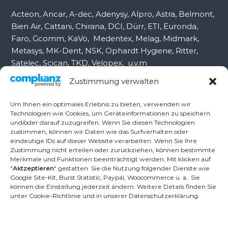
:
Acteon, Ancar, A-dec, Adenysy, Alpro, Astra, Belmont,
Bien Air, Cattani, Chirana, DCI, Dürr, ETI, Euronda,
Faro, Gcomm, KaVo, Medentex, Melag, Midmark,
Metasys, MK-Dent, NSK, Ophardt Hygiene, Ritter,
Satelec, Scican, TKD, Velopex, u.v.m
Zustimmung verwalten
Nutzen Sie für Anfragen unser Kontaktformular.
Um Ihnen ein optimales Erlebnis zu bieten, verwenden wir
Technologien wie Cookies, um Geräteinformationen zu speichern
und/oder darauf zuzugreifen. Wenn Sie diesen Technologien
Ambident GmbH
zustimmen, können wir Daten wie das Surfverhalten oder
eindeutige IDs auf dieser Website verarbeiten. Wenn Sie Ihre
Zustimmung nicht erteilen oder zurückziehen, können bestimmte
Merkmale und Funktionen beeinträchtigt werden. Mit klicken auf
Dental Geräte Handel und Service
"
Aktzeptieren
" gestatten Sie die Nutzung folgender Dienste wie
Neumannstr. 3B
Google Site-Kit, Burst Statistic, Paypal, Woocommerce u. a.. Sie
13189 Berlin
können die Einstellung jederzeit ändern. Weitere Details finden Sie
unter Cookie-Richtlinie und in unserer Datenschutzerklärung.
Tel.: +49 30 448 82 21
Fax: +49 30 54 83 72 85