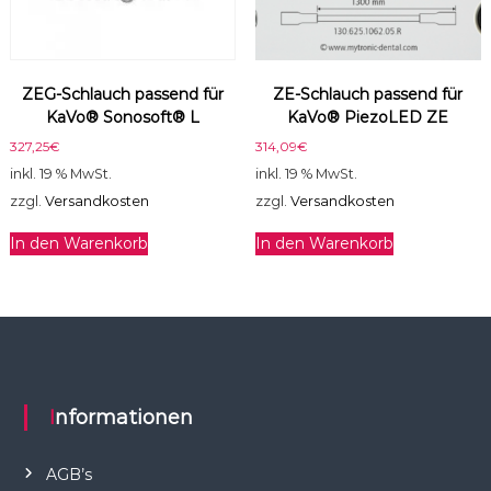
n
g
e
ZEG-Schlauch passend für
ZE-Schlauch passend für
KaVo® Sonosoft® L
KaVo® PiezoLED ZE
327,25
€
314,09
€
inkl. 19 % MwSt.
inkl. 19 % MwSt.
zzgl.
Versandkosten
zzgl.
Versandkosten
In den Warenkorb
In den Warenkorb
Informationen
AGB’s