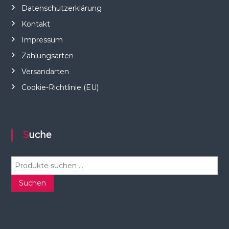
Datenschutzerklärung
Kontakt
Impressum
Zahlungsarten
Versandarten
Cookie-Richtlinie (EU)
Suche
S
u
c
Suchen
h
e
n
n