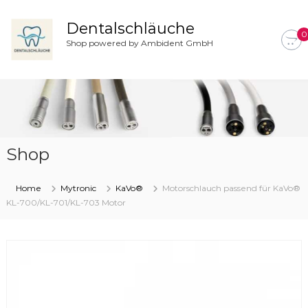
Z
u
Dentalschläuche
0
m
Shop powered by Ambident GmbH
I
n
h
a
l
t
s
Shop
p
r
i
Home
Mytronic
KaVo®
Motorschlauch passend für KaVo®
n
KL-700/KL-701/KL-703 Motor
g
e
n