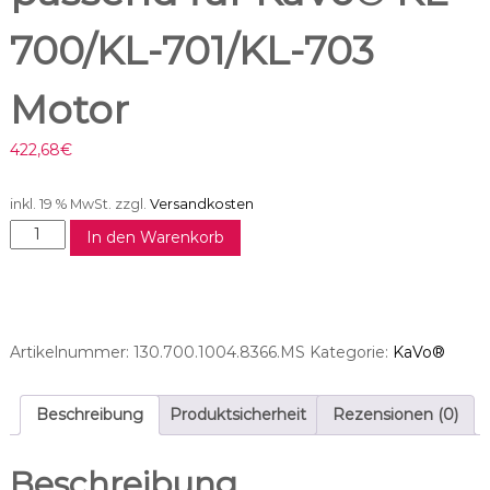
700/KL-701/KL-703
Motor
422,68
€
inkl. 19 % MwSt.
zzgl.
Versandkosten
M
In den Warenkorb
o
t
o
r
s
Artikelnummer:
130.700.1004.8366.MS
Kategorie:
KaVo®
c
h
l
Beschreibung
Produktsicherheit
Rezensionen (0)
a
u
Beschreibung
c