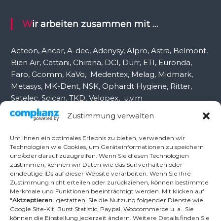
a
c
Wir arbeiten zusammen mit …
h
:
Acteon, Ancar, A-dec, Adenysy, Alpro, Astra, Belmont,
Bien Air, Cattani, Chirana, DCI, Dürr, ETI, Euronda,
Faro, Gcomm, KaVo, Medentex, Melag, Midmark,
Metasys, MK-Dent, NSK, Ophardt Hygiene, Ritter,
Satelec, Scican, TKD, Velopex, u.v.m
Zustimmung verwalten
Nutzen Sie für Anfragen unser Kontaktformular.
Um Ihnen ein optimales Erlebnis zu bieten, verwenden wir
Technologien wie Cookies, um Geräteinformationen zu speichern
und/oder darauf zuzugreifen. Wenn Sie diesen Technologien
Ambident GmbH
zustimmen, können wir Daten wie das Surfverhalten oder
eindeutige IDs auf dieser Website verarbeiten. Wenn Sie Ihre
Zustimmung nicht erteilen oder zurückziehen, können bestimmte
Merkmale und Funktionen beeinträchtigt werden. Mit klicken auf
Dental Geräte Handel und Service
"
Aktzeptieren
" gestatten Sie die Nutzung folgender Dienste wie
Neumannstr. 3B
Google Site-Kit, Burst Statistic, Paypal, Woocommerce u. a.. Sie
13189 Berlin
können die Einstellung jederzeit ändern. Weitere Details finden Sie