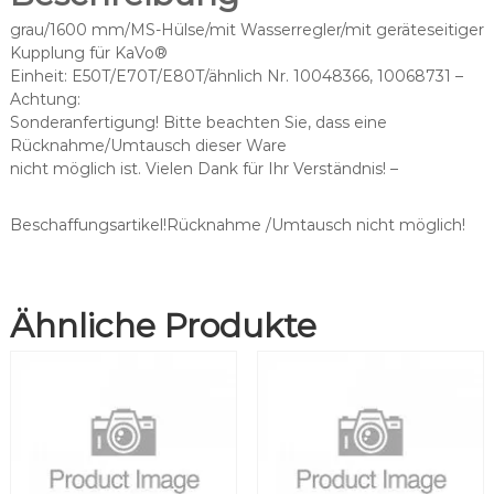
h
grau/1600 mm/MS-Hülse/mit Wasserregler/mit geräteseitiger
p
Kupplung für KaVo®
a
Einheit: E50T/E70T/E80T/ähnlich Nr. 10048366, 10068731 –
s
Achtung:
s
Sonderanfertigung! Bitte beachten Sie, dass eine
e
Rücknahme/Umtausch dieser Ware
n
nicht möglich ist. Vielen Dank für Ihr Verständnis! –
d
f
ü
Beschaffungsartikel!Rücknahme /Umtausch nicht möglich!
r
K
a
Ähnliche Produkte
V
o
®
K
L
-
7
0