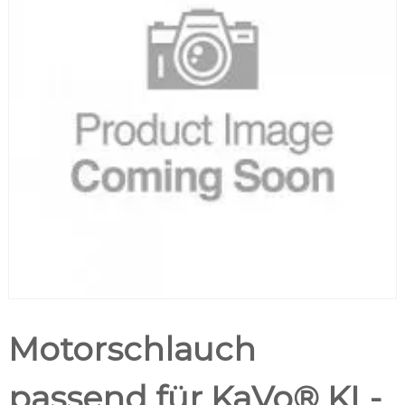
Motorschlauch
passend für KaVo® KL-