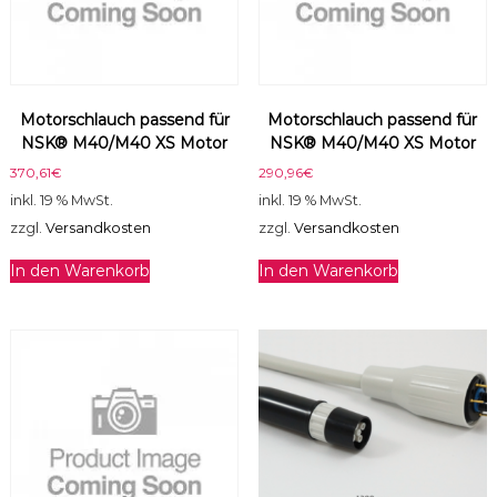
0
/
K
L
-
Motorschlauch passend für
Motorschlauch passend für
7
NSK® M40/M40 XS Motor
NSK® M40/M40 XS Motor
0
1
370,61
€
290,96
€
/
inkl. 19 % MwSt.
inkl. 19 % MwSt.
K
zzgl.
Versandkosten
zzgl.
Versandkosten
L
-
In den Warenkorb
In den Warenkorb
7
0
3
M
o
t
o
r
M
e