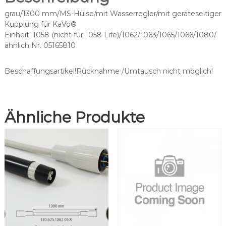
h
grau/1300 mm/MS-Hülse/mit Wasserregler/mit geräteseitiger
p
Kupplung für KaVo®
a
Einheit: 1058 (nicht für 1058 Life)/1062/1063/1065/1066/1080/
s
ähnlich Nr. 05165810
s
e
n
Beschaffungsartikel!Rücknahme /Umtausch nicht möglich!
d
f
ü
Ähnliche Produkte
r
K
a
V
o
®
K
L
-
7
0