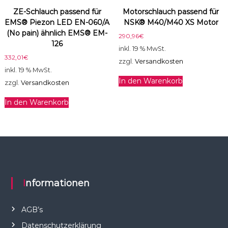
n
ZE-Schlauch passend für
Motorschlauch passend für
g
EMS® Piezon LED EN-060/A
NSK® M40/M40 XS Motor
e
(No pain) ähnlich EMS® EM-
290,96
€
126
inkl. 19 % MwSt.
332,01
€
zzgl.
Versandkosten
inkl. 19 % MwSt.
In den Warenkorb
zzgl.
Versandkosten
In den Warenkorb
Informationen
AGB’s
Datenschutzerklärung