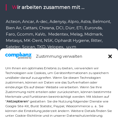
c
Wir arbeiten zusammen mit …
h
:
Acteon, Ancar, A-dec, Adenysy, Alpro, Astra, Belmont,
Bien Air, Cattani, Chirana, DCI, Dürr, ETI, Euronda,
Faro, Gcomm, KaVo, Medentex, Melag, Midmark,
Metasys, MK-Dent, NSK, Ophardt Hygiene, Ritter,
Satelec, Scican, TKD, Velopex, u.v.m
Zustimmung verwalten
Nutzen Sie für Anfragen unser Kontaktformular.
Um Ihnen ein optimales Erlebnis zu bieten, verwenden wir
Technologien wie Cookies, um Geräteinformationen zu speichern
und/oder darauf zuzugreifen. Wenn Sie diesen Technologien
Ambident GmbH
zustimmen, können wir Daten wie das Surfverhalten oder
eindeutige IDs auf dieser Website verarbeiten. Wenn Sie Ihre
Zustimmung nicht erteilen oder zurückziehen, können bestimmte
Merkmale und Funktionen beeinträchtigt werden. Mit klicken auf
Dental Geräte Handel und Service
"
Aktzeptieren
" gestatten Sie die Nutzung folgender Dienste wie
Neumannstr. 3B
Google Site-Kit, Burst Statistic, Paypal, Woocommerce u. a.. Sie
13189 Berlin
können die Einstellung jederzeit ändern. Weitere Details finden Sie
unter Cookie-Richtlinie und in unserer Datenschutzerklärung.