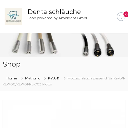
Z
u
Dentalschläuche
0
m
Shop powered by Ambident GmbH
I
n
h
a
l
t
s
Shop
p
r
i
Home
Mytronic
KaVo®
Motorschlauch passend für KaVo®
n
KL-700/KL-701/KL-703 Motor
g
e
n