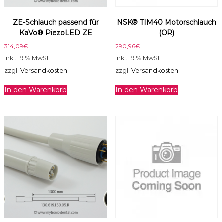
0
/
ZE-Schlauch passend für
NSK® TIM40 Motorschlauch
K
KaVo® PiezoLED ZE
(OR)
L
-
314,09
€
290,96
€
7
inkl. 19 % MwSt.
inkl. 19 % MwSt.
0
zzgl.
Versandkosten
zzgl.
Versandkosten
1
/
In den Warenkorb
In den Warenkorb
K
L
-
7
0
3
M
o
t
o
r
M
e