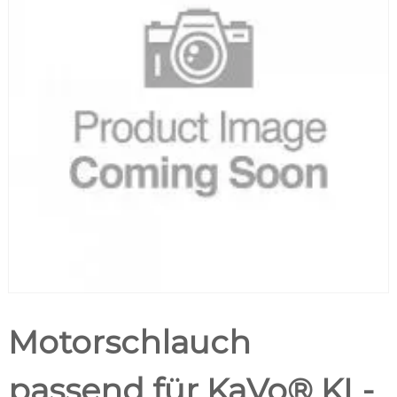
Motorschlauch
passend für KaVo® KL-