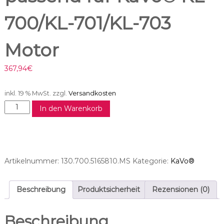
700/KL-701/KL-703
Motor
367,94
€
inkl. 19 % MwSt.
zzgl.
Versandkosten
M
In den Warenkorb
o
t
o
r
s
Artikelnummer:
130.700.5165810.MS
Kategorie:
KaVo®
c
h
l
Beschreibung
Produktsicherheit
Rezensionen (0)
a
u
Beschreibung
c