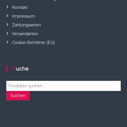
Kontakt
Impressum
Zahlungsarten
Versandarten
Cookie-Richtlinie (EU)
Suche
S
u
c
Suchen
h
e
n
n
a