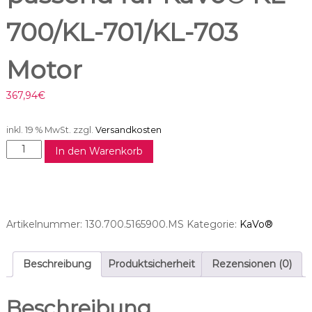
700/KL-701/KL-703
Motor
367,94
€
inkl. 19 % MwSt.
zzgl.
Versandkosten
M
In den Warenkorb
o
t
o
r
s
Artikelnummer:
130.700.5165900.MS
Kategorie:
KaVo®
c
h
l
Beschreibung
Produktsicherheit
Rezensionen (0)
a
u
Beschreibung
c