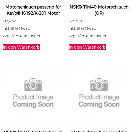
0
Motorschlauch passend für
NSK® TIM40 Motorschlauch
/
KaVo® K-192/K-201 Motor
(OR)
K
L
312,97
€
290,96
€
-
inkl. 19 % MwSt.
inkl. 19 % MwSt.
7
zzgl.
Versandkosten
zzgl.
Versandkosten
0
1
In den Warenkorb
In den Warenkorb
/
K
L
-
7
0
3
M
o
t
o
r
M
e