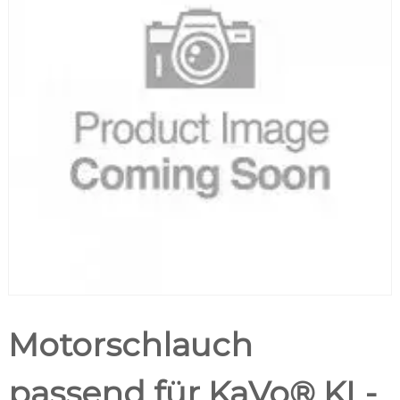
Motorschlauch
passend für KaVo® KL-