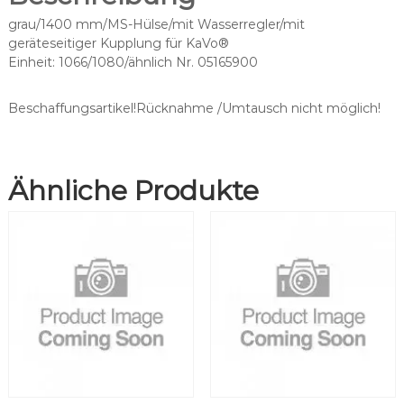
h
grau/1400 mm/MS-Hülse/mit Wasserregler/mit
p
geräteseitiger Kupplung für KaVo®
a
Einheit: 1066/1080/ähnlich Nr. 05165900
s
s
e
Beschaffungsartikel!Rücknahme /Umtausch nicht möglich!
n
d
f
Ähnliche Produkte
ü
r
K
a
V
o
®
K
L
-
7
0