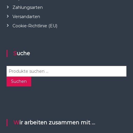
Zahlungsarten
Versandarten
Cookie-Richtlinie (EU)
Suche
S
u
c
Suchen
h
e
n
n
a
c
Wir arbeiten zusammen mit …
h
: