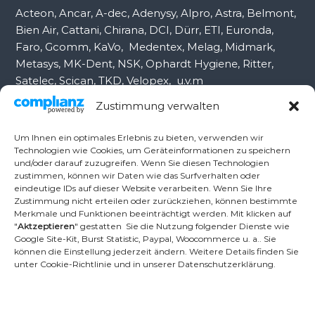
Acteon, Ancar, A-dec, Adenysy, Alpro, Astra, Belmont,
Bien Air, Cattani, Chirana, DCI, Dürr, ETI, Euronda,
Faro, Gcomm, KaVo, Medentex, Melag, Midmark,
Metasys, MK-Dent, NSK, Ophardt Hygiene, Ritter,
Satelec, Scican, TKD, Velopex, u.v.m
Zustimmung verwalten
Nutzen Sie für Anfragen unser Kontaktformular.
Um Ihnen ein optimales Erlebnis zu bieten, verwenden wir
Technologien wie Cookies, um Geräteinformationen zu speichern
und/oder darauf zuzugreifen. Wenn Sie diesen Technologien
Ambident GmbH
zustimmen, können wir Daten wie das Surfverhalten oder
eindeutige IDs auf dieser Website verarbeiten. Wenn Sie Ihre
Zustimmung nicht erteilen oder zurückziehen, können bestimmte
Merkmale und Funktionen beeinträchtigt werden. Mit klicken auf
Dental Geräte Handel und Service
"
Aktzeptieren
" gestatten Sie die Nutzung folgender Dienste wie
Neumannstr. 3B
Google Site-Kit, Burst Statistic, Paypal, Woocommerce u. a.. Sie
13189 Berlin
können die Einstellung jederzeit ändern. Weitere Details finden Sie
unter Cookie-Richtlinie und in unserer Datenschutzerklärung.
Tel.: +49 30 448 82 21
Fax: +49 30 54 83 72 85