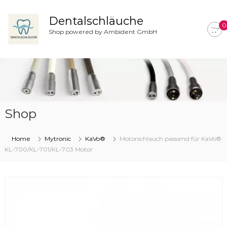
Z
u
Dentalschläuche
0
m
Shop powered by Ambident GmbH
I
n
h
a
l
t
s
Shop
p
r
i
Home
Mytronic
KaVo®
Motorschlauch passend für KaVo®
n
KL-700/KL-701/KL-703 Motor
g
e
n