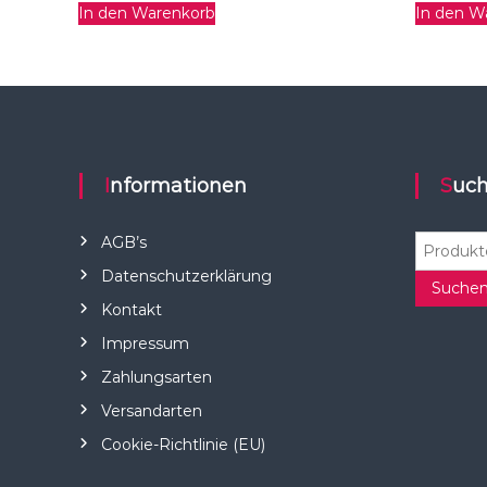
In den Warenkorb
In den W
Informationen
Suc
S
AGB’s
u
Datenschutzerklärung
c
Suche
Kontakt
h
e
Impressum
n
Zahlungsarten
n
a
Versandarten
c
Cookie-Richtlinie (EU)
h
: