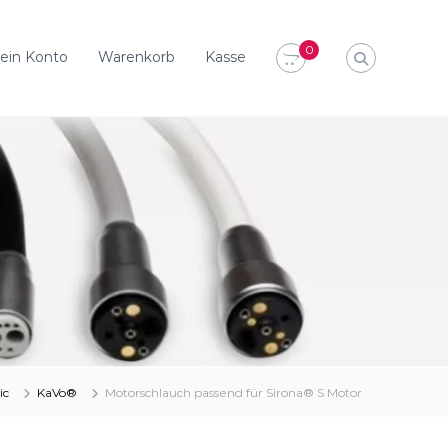
0
ein Konto
Warenkorb
Kasse
ic
KaVo®
Motorschlauch passend für Sirona® S Motor