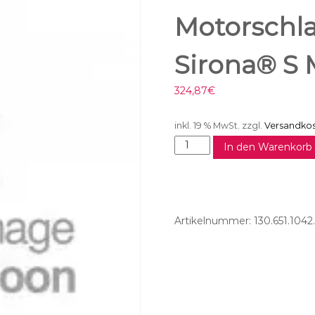
Motorschla
Sirona® S 
324,87
€
inkl. 19 % MwSt.
zzgl.
Versandko
M
In den Warenkorb
o
t
o
r
s
Artikelnummer:
130.651.1042
c
h
l
a
u
c