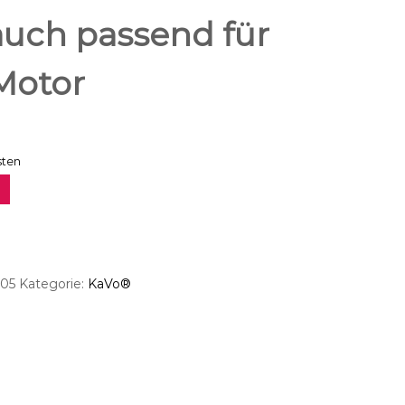
uch passend für
Motor
sten
.05
Kategorie:
KaVo®