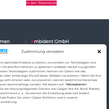
In den Warenkorb
Ambident GmbH
Zustimmung verwalten
Dental Geräte Handel und Service
ysy,
Neumannstr. 3B
in optimales Erlebnis zu bieten, verwenden wir Technologien wie
Air,
13189 Berlin
m Geräteinformationen zu speichern und/oder darauf zuzugreifen.
iesen Technologien zustimmen, können wir Daten wie das
ETI,
en oder eindeutige IDs auf dieser Website verarbeiten. Wenn Sie Ihre
Vo,
Tel.: +49 30 448 82 21
 nicht erteilen oder zurückziehen, können bestimmte Merkmale
,
nen beeinträchtigt werden. Mit klicken auf "
Aktzeptieren
"
Fax: +49 30 54 83 72 85
ie die Nutzung folgender Dienste wie Google Site-Kit, Burst Statistic,
phardt
Email: info@ambident.de
ocommerce u. a.. Sie können die Einstellung jederzeit ändern.
ican, TKD,
ails finden Sie unter Cookie-Richtlinie und in unserer
zerklärung.