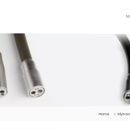
M
Home
Mytron