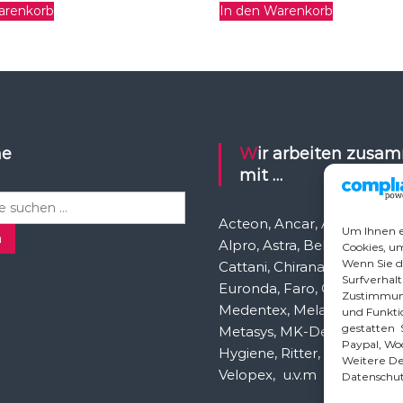
arenkorb
In den Warenkorb
he
Wir arbeiten zusammen
mit …
Acteon, Ancar, A-dec, Aden
Um Ihnen e
n
Alpro, Astra, Belmont, Bien 
Cookies, u
Wenn Sie d
Cattani, Chirana, DCI, Dürr, 
Surfverhalt
Euronda, Faro, Gcomm, Ka
Zustimmung
Medentex, Melag, Midmark
und Funktio
gestatten S
Metasys, MK-Dent, NSK, O
Paypal, Wo
Hygiene, Ritter, Satelec, Sc
Weitere Det
Velopex, u.v.m
Datenschut