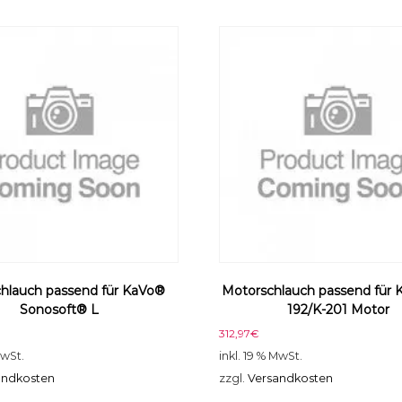
o
r
M
e
n
g
e
hlauch passend für KaVo®
Motorschlauch passend für 
Sonosoft® L
192/K-201 Motor
312,97
€
MwSt.
inkl. 19 % MwSt.
andkosten
zzgl.
Versandkosten