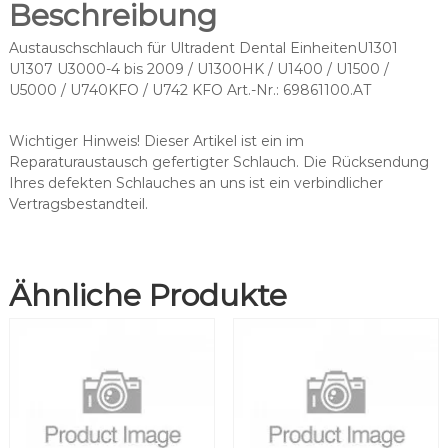
Beschreibung
c
h
Austauschschlauch für Ultradent Dental EinheitenU1301
U
U1307 U3000-4 bis 2009 / U1300HK / U1400 / U1500 /
l
U5000 / U740KFO / U742 KFO Art.-Nr.: 69861100.AT
t
r
a
Wichtiger Hinweis! Dieser Artikel ist ein im
d
Reparaturaustausch gefertigter Schlauch. Die Rücksendung
e
Ihres defekten Schlauches an uns ist ein verbindlicher
n
Vertragsbestandteil.
t
,
K
Ähnliche Produkte
L
7
0
0
/
7
0
1