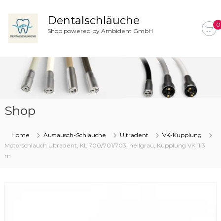
Z
u
Dentalschläuche
0
m
Shop powered by Ambident GmbH
I
n
h
a
l
t
s
Shop
p
r
i
Home
Austausch-Schläuche
Ultradent
VK-Kupplung
n
Motorschlauch Ultradent, KL 700/701/703, hellgrau, Kupplung VK, 1,3
g
m
e
n