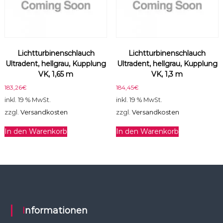
V
K
,
1
,
Lichtturbinenschlauch
Lichtturbinenschlauch
3
Ultradent, hellgrau, Kupplung
Ultradent, hellgrau, Kupplung
m
VK, 1,65 m
VK, 1,3 m
M
183,26
€
184,45
€
e
inkl. 19 % MwSt.
inkl. 19 % MwSt.
n
zzgl.
Versandkosten
zzgl.
Versandkosten
g
e
In den Warenkorb
In den Warenkorb
Informationen