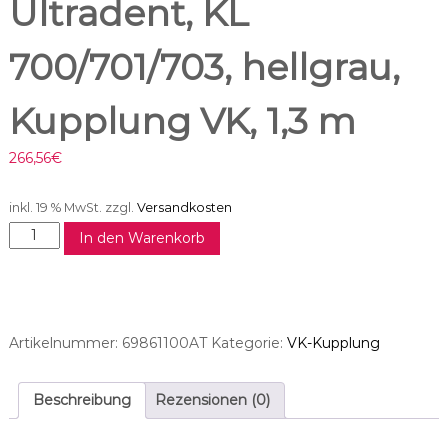
Ultradent, KL
700/701/703, hellgrau,
Kupplung VK, 1,3 m
266,56
€
inkl. 19 % MwSt.
zzgl.
Versandkosten
M
In den Warenkorb
o
t
o
r
s
Artikelnummer:
69861100AT
Kategorie:
VK-Kupplung
c
h
l
Beschreibung
Rezensionen (0)
a
u