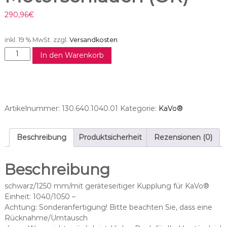
290,96
€
inkl. 19 % MwSt.
zzgl.
Versandkosten
N
In den Warenkorb
S
K
®
T
I
Artikelnummer:
130.640.1040.01
Kategorie:
KaVo®
M
4
0
Beschreibung
Produktsicherheit
Rezensionen (0)
M
o
Beschreibung
t
o
schwarz/1250 mm/mit geräteseitiger Kupplung für KaVo®
r
Einheit: 1040/1050 –
s
Achtung: Sonderanfertigung! Bitte beachten Sie, dass eine
c
Rücknahme/Umtausch
h