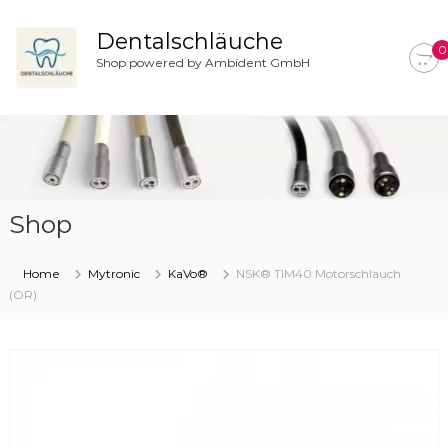
Z
u
Dentalschläuche
0
m
Shop powered by Ambident GmbH
I
n
h
a
l
t
s
Shop
p
r
i
Home
Mytronic
KaVo®
NSK® TIM40 Motorschlauch
n
(OR)
g
e
n