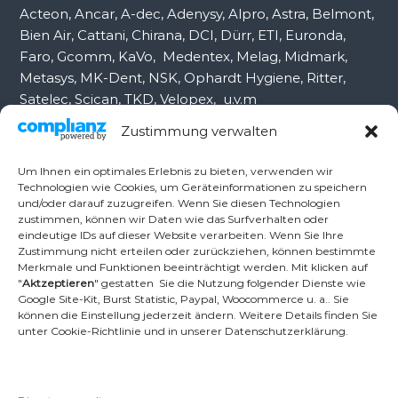
Acteon, Ancar, A-dec, Adenysy, Alpro, Astra, Belmont,
Bien Air, Cattani, Chirana, DCI, Dürr, ETI, Euronda,
Faro, Gcomm, KaVo, Medentex, Melag, Midmark,
Metasys, MK-Dent, NSK, Ophardt Hygiene, Ritter,
Satelec, Scican, TKD, Velopex, u.v.m
Zustimmung verwalten
Nutzen Sie für Anfragen unser Kontaktformular.
Um Ihnen ein optimales Erlebnis zu bieten, verwenden wir
Technologien wie Cookies, um Geräteinformationen zu speichern
und/oder darauf zuzugreifen. Wenn Sie diesen Technologien
Ambident GmbH
zustimmen, können wir Daten wie das Surfverhalten oder
eindeutige IDs auf dieser Website verarbeiten. Wenn Sie Ihre
Zustimmung nicht erteilen oder zurückziehen, können bestimmte
Merkmale und Funktionen beeinträchtigt werden. Mit klicken auf
Dental Geräte Handel und Service
"
Aktzeptieren
" gestatten Sie die Nutzung folgender Dienste wie
Neumannstr. 3B
Google Site-Kit, Burst Statistic, Paypal, Woocommerce u. a.. Sie
13189 Berlin
können die Einstellung jederzeit ändern. Weitere Details finden Sie
unter Cookie-Richtlinie und in unserer Datenschutzerklärung.
Tel.: +49 30 448 82 21
Fax: +49 30 54 83 72 85