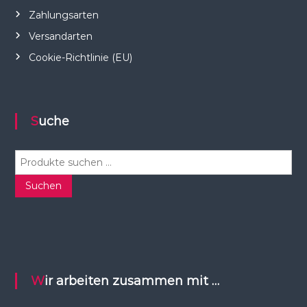
Zahlungsarten
Versandarten
Cookie-Richtlinie (EU)
Suche
S
u
c
Suchen
h
e
n
n
a
c
Wir arbeiten zusammen mit …
h
: