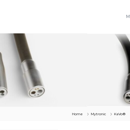
M
Home
Mytronic
KaVo®