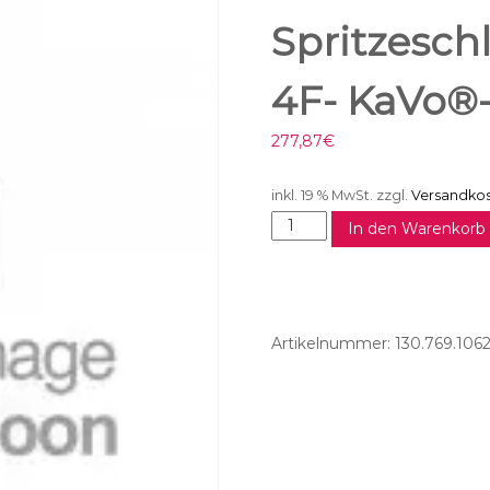
Spritzesch
4F- KaVo®-
277,87
€
inkl. 19 % MwSt.
zzgl.
Versandko
S
In den Warenkorb
p
r
i
t
z
Artikelnummer:
130.769.106
e
s
c
h
l
a