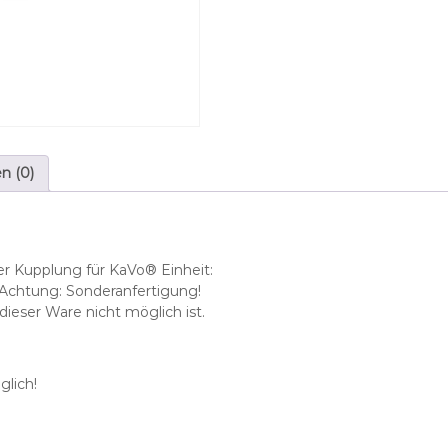
u
c
h
p
a
s
s
e
n (0)
n
d
f
ü
r
er Kupplung für KaVo® Einheit:
4
– Achtung: Sonderanfertigung!
F
eser Ware nicht möglich ist.
-
K
a
lich!
V
o
®
-