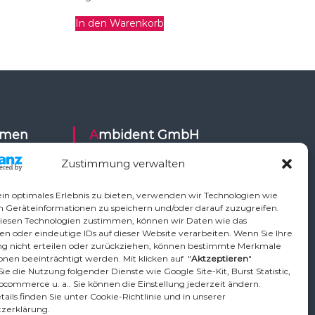
In den Warenkorb
Ambident GmbH
Zustimmung verwalten
Dental Geräte Handel und Service
ysy,
Neumannstr. 3B
in optimales Erlebnis zu bieten, verwenden wir Technologien wie
Air,
13189 Berlin
m Geräteinformationen zu speichern und/oder darauf zuzugreifen.
iesen Technologien zustimmen, können wir Daten wie das
ETI,
en oder eindeutige IDs auf dieser Website verarbeiten. Wenn Sie Ihre
Vo,
Tel.: +49 30 448 82 21
 nicht erteilen oder zurückziehen, können bestimmte Merkmale
,
nen beeinträchtigt werden. Mit klicken auf "
Aktzeptieren
"
Fax: +49 30 54 83 72 85
ie die Nutzung folgender Dienste wie Google Site-Kit, Burst Statistic,
phardt
Email: info@ambident.de
ocommerce u. a.. Sie können die Einstellung jederzeit ändern.
ican, TKD,
ails finden Sie unter Cookie-Richtlinie und in unserer
zerklärung.