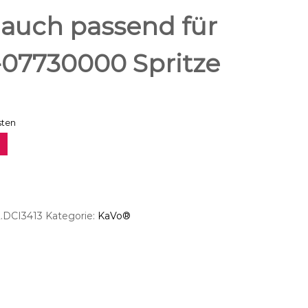
lauch passend für
07730000 Spritze
sten
2.DCI3413
Kategorie:
KaVo®