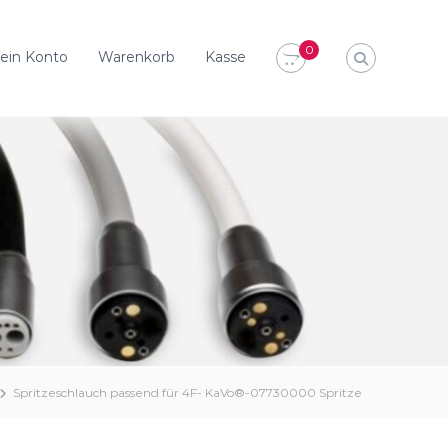
0
ein Konto
Warenkorb
Kasse
Spritzeschlauch passend für 4F- KaVo®-07730000 Spritze