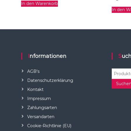
In den Warenkorb
In den W
Informationen
Suc
S
AGB’s
u
Datenschutzerklärung
c
Suche
Kontakt
h
e
Impressum
n
Zahlungsarten
n
a
Versandarten
c
Cookie-Richtlinie (EU)
h