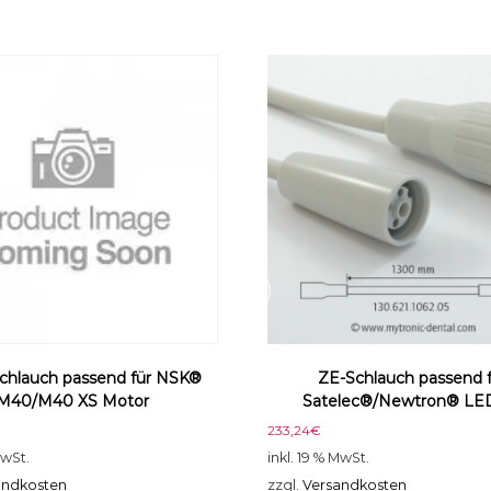
0
7
7
3
0
0
0
0
S
p
r
i
t
z
e
M
chlauch passend für NSK®
ZE-Schlauch passend 
e
M40/M40 XS Motor
Satelec®/Newtron® LE
n
233,24
€
g
e
MwSt.
inkl. 19 % MwSt.
andkosten
zzgl.
Versandkosten