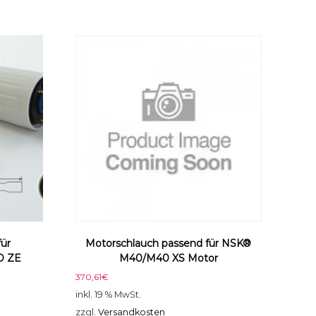
für
Motorschlauch passend für NSK®
D ZE
M40/M40 XS Motor
370,61
€
inkl. 19 % MwSt.
zzgl.
Versandkosten