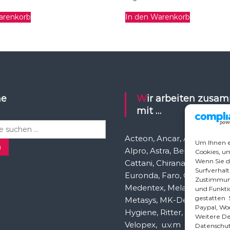
arenkorb
In den Warenkorb
he
Wir arbeiten zusammen
mit …
Acteon, Ancar, A-dec, Aden
Um Ihnen e
n
Alpro, Astra, Belmont, Bien 
Cookies, u
Wenn Sie d
Cattani, Chirana, DCI, Dürr, 
Surfverhalt
Euronda, Faro, Gcomm, Ka
Zustimmung
Medentex, Melag, Midmark
und Funktio
gestatten S
Metasys, MK-Dent, NSK, O
Paypal, Wo
Hygiene, Ritter, Satelec, Sc
Weitere Det
Velopex, u.v.m
Datenschut