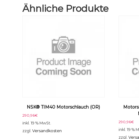
Ähnliche Produkte
NSK® TIM40 Motorschlauch (OR)
Motors
290,96
€
290,96
€
inkl. 19 % MwSt.
inkl. 19 % 
zzgl.
Versandkosten
zzgl.
Vers