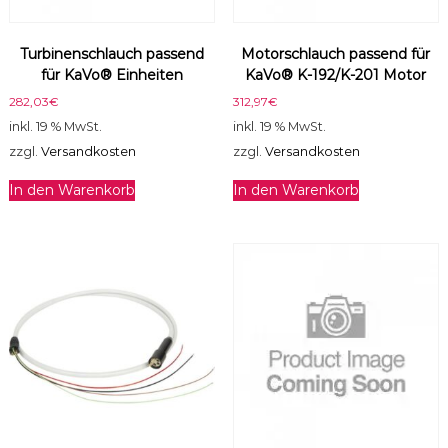
r
i
Turbinenschlauch passend
Motorschlauch passend für
t
für KaVo® Einheiten
KaVo® K-192/K-201 Motor
z
e
282,03
€
312,97
€
M
inkl. 19 % MwSt.
inkl. 19 % MwSt.
e
zzgl.
Versandkosten
zzgl.
Versandkosten
n
g
In den Warenkorb
In den Warenkorb
e