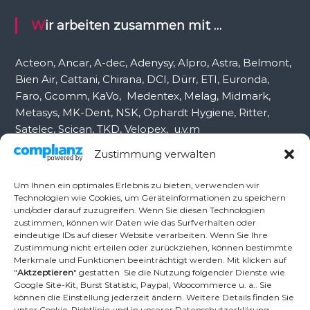
a
c
Wir arbeiten zusammen mit …
h
:
Acteon, Ancar, A-dec, Adenysy, Alpro, Astra, Belmont,
Bien Air, Cattani, Chirana, DCI, Dürr, ETI, Euronda,
Faro, Gcomm, KaVo, Medentex, Melag, Midmark,
Metasys, MK-Dent, NSK, Ophardt Hygiene, Ritter,
Satelec, Scican, TKD, Velopex, u.v.m
Zustimmung verwalten
Nutzen Sie für Anfragen unser Kontaktformular.
Um Ihnen ein optimales Erlebnis zu bieten, verwenden wir
Technologien wie Cookies, um Geräteinformationen zu speichern
und/oder darauf zuzugreifen. Wenn Sie diesen Technologien
Ambident GmbH
zustimmen, können wir Daten wie das Surfverhalten oder
eindeutige IDs auf dieser Website verarbeiten. Wenn Sie Ihre
Zustimmung nicht erteilen oder zurückziehen, können bestimmte
Merkmale und Funktionen beeinträchtigt werden. Mit klicken auf
Dental Geräte Handel und Service
"
Aktzeptieren
" gestatten Sie die Nutzung folgender Dienste wie
Neumannstr. 3B
Google Site-Kit, Burst Statistic, Paypal, Woocommerce u. a.. Sie
13189 Berlin
können die Einstellung jederzeit ändern. Weitere Details finden Sie
unter Cookie-Richtlinie und in unserer Datenschutzerklärung.