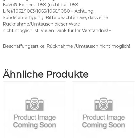
h
KaVo® Einheit: 1058 (nicht für 1058
p
Life)/1062/1063/1065/1066/1080 – Achtung:
a
Sonderanfertigung! Bitte beachten Sie, dass eine
s
Rücknahme/Umtausch dieser Ware
s
nicht möglich ist. Vielen Dank für Ihr Verständnis! –
e
n
d
Beschaffungsartikel!Rücknahme /Umtausch nicht möglich!
f
ü
r
Ähnliche Produkte
F
a
r
o
®
S
Y
R
3
S
p