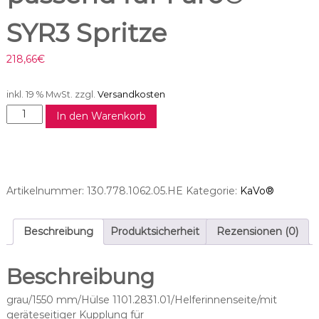
SYR3 Spritze
218,66
€
inkl. 19 % MwSt.
zzgl.
Versandkosten
S
In den Warenkorb
p
r
i
t
z
Artikelnummer:
130.778.1062.05.HE
Kategorie:
KaVo®
e
s
c
Beschreibung
Produktsicherheit
Rezensionen (0)
h
l
Beschreibung
a
u
grau/1550 mm/Hülse 1101.2831.01/Helferinnenseite/mit
c
geräteseitiger Kupplung für