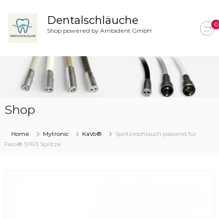
Z
u
Dentalschläuche
0
m
Shop powered by Ambident GmbH
I
n
h
a
l
t
s
Shop
p
r
i
Home
Mytronic
KaVo®
Spritzeschlauch passend für
n
Faro® SYR3 Spritze
g
e
n