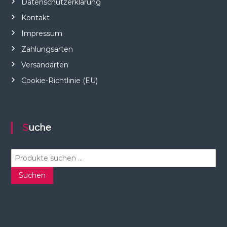
Datenschutzerklärung
Kontakt
Impressum
Zahlungsarten
Versandarten
Cookie-Richtlinie (EU)
Suche
S
u
c
Suchen
h
e
n
n