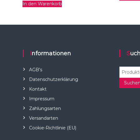
In den Warenkorb
Informationen
Suc
S
AGB’s
u
Datenschutzerklärung
c
Suche
Kontakt
h
e
Impressum
n
Zahlungsarten
n
a
Versandarten
c
Cookie-Richtlinie (EU)
h
: