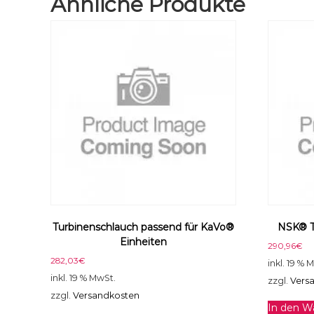
Ähnliche Produkte
Turbinenschlauch passend für KaVo®
NSK® T
Einheiten
290,96
€
282,03
€
inkl. 19 % 
inkl. 19 % MwSt.
zzgl.
Vers
zzgl.
Versandkosten
In den W