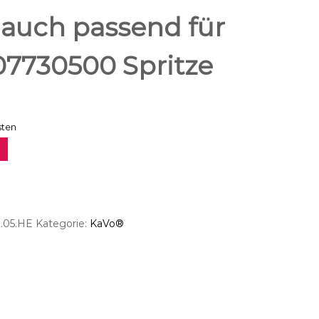
lauch passend für
7730500 Spritze
sten
2.05.HE
Kategorie:
KaVo®