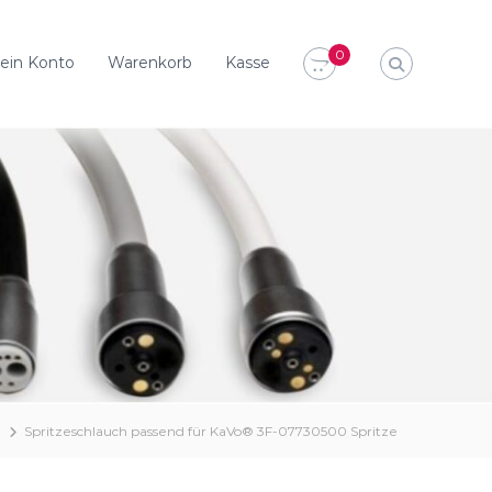
0
ein Konto
Warenkorb
Kasse
Spritzeschlauch passend für KaVo® 3F-07730500 Spritze