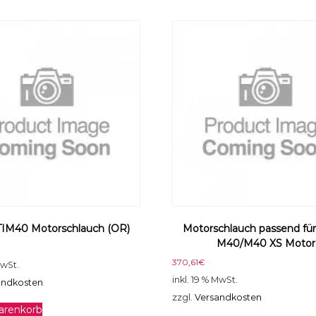
7
7
3
0
5
0
0
S
p
r
i
t
z
e
M
IM40 Motorschlauch (OR)
Motorschlauch passend fü
e
M40/M40 XS Motor
n
370,61
€
g
MwSt.
e
inkl. 19 % MwSt.
andkosten
zzgl.
Versandkosten
arenkorb