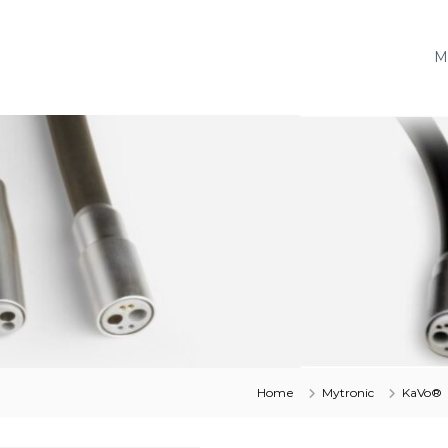
M
Home
Mytronic
KaVo®