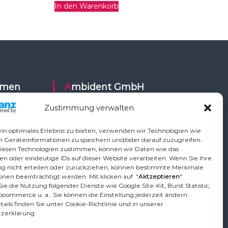
In den Warenkorb
Ambident GmbH
Zustimmung verwalten
Dental Geräte Handel und Service
ysy,
Neumannstr. 3B
in optimales Erlebnis zu bieten, verwenden wir Technologien wie
Air,
13189 Berlin
m Geräteinformationen zu speichern und/oder darauf zuzugreifen.
iesen Technologien zustimmen, können wir Daten wie das
ETI,
en oder eindeutige IDs auf dieser Website verarbeiten. Wenn Sie Ihre
Vo,
Tel.: +49 30 448 82 21
 nicht erteilen oder zurückziehen, können bestimmte Merkmale
,
nen beeinträchtigt werden. Mit klicken auf "
Aktzeptieren
"
Fax: +49 30 54 83 72 85
ie die Nutzung folgender Dienste wie Google Site-Kit, Burst Statistic,
phardt
Email: info@ambident.de
ocommerce u. a.. Sie können die Einstellung jederzeit ändern.
ican, TKD,
ails finden Sie unter Cookie-Richtlinie und in unserer
zerklärung.