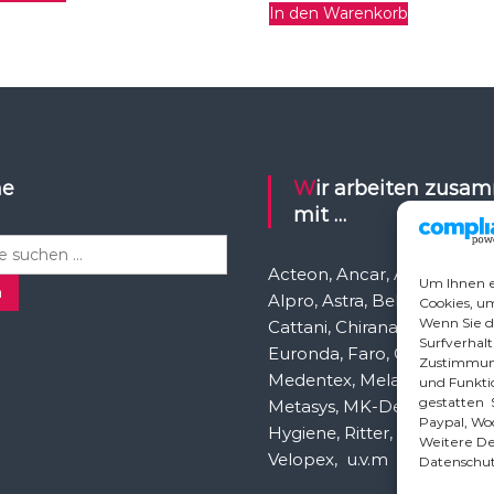
In den Warenkorb
he
Wir arbeiten zusammen
mit …
Acteon, Ancar, A-dec, Aden
Um Ihnen e
n
Alpro, Astra, Belmont, Bien 
Cookies, u
Wenn Sie d
Cattani, Chirana, DCI, Dürr, 
Surfverhalt
Euronda, Faro, Gcomm, Ka
Zustimmung
Medentex, Melag, Midmark
und Funktio
gestatten S
Metasys, MK-Dent, NSK, O
Paypal, Wo
Hygiene, Ritter, Satelec, Sc
Weitere Det
Velopex, u.v.m
Datenschut