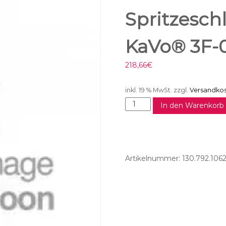
Spritzesch
KaVo® 3F-0
218,66
€
inkl. 19 % MwSt.
zzgl.
Versandko
S
In den Warenkorb
p
r
i
t
z
Artikelnummer:
130.792.106
e
s
c
h
l
a