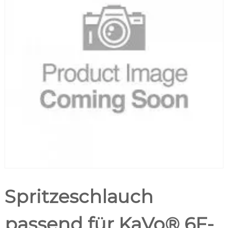
Spritzeschlauch
passend für KaVo® 6F-