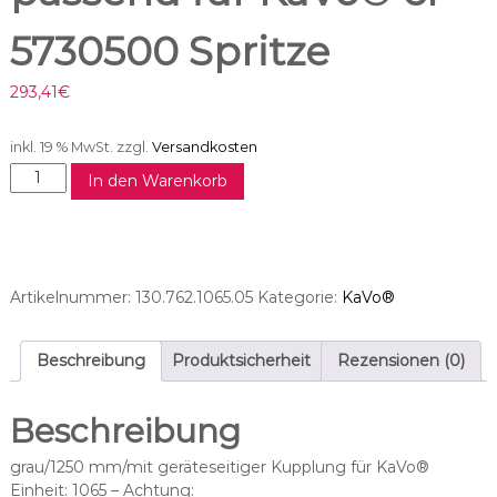
5730500 Spritze
293,41
€
inkl. 19 % MwSt.
zzgl.
Versandkosten
S
In den Warenkorb
p
r
i
t
z
Artikelnummer:
130.762.1065.05
Kategorie:
KaVo®
e
s
c
Beschreibung
Produktsicherheit
Rezensionen (0)
h
l
Beschreibung
a
u
grau/1250 mm/mit geräteseitiger Kupplung für KaVo®
c
Einheit: 1065 – Achtung: