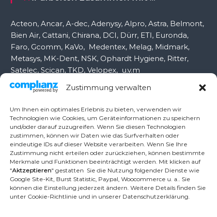
h
:
Acteon, Ancar, A-dec, Adenysy, Alpro, Astra, Belmont,
Bien Air, Cattani, Chirana, DCI, Dürr, ETI, Euronda,
Faro, Gcomm, KaVo, Medentex, Melag, Midmark,
Metasys, MK-Dent, NSK, Ophardt Hygiene, Ritter,
Satelec, Scican, TKD, Velopex, u.v.m
Zustimmung verwalten
Nutzen Sie für Anfragen unser Kontaktformular.
Um Ihnen ein optimales Erlebnis zu bieten, verwenden wir
Technologien wie Cookies, um Geräteinformationen zu speichern
und/oder darauf zuzugreifen. Wenn Sie diesen Technologien
Ambident GmbH
zustimmen, können wir Daten wie das Surfverhalten oder
eindeutige IDs auf dieser Website verarbeiten. Wenn Sie Ihre
Zustimmung nicht erteilen oder zurückziehen, können bestimmte
Merkmale und Funktionen beeinträchtigt werden. Mit klicken auf
Dental Geräte Handel und Service
"
Aktzeptieren
" gestatten Sie die Nutzung folgender Dienste wie
Neumannstr. 3B
Google Site-Kit, Burst Statistic, Paypal, Woocommerce u. a.. Sie
13189 Berlin
können die Einstellung jederzeit ändern. Weitere Details finden Sie
unter Cookie-Richtlinie und in unserer Datenschutzerklärung.
Tel.: +49 30 448 82 21