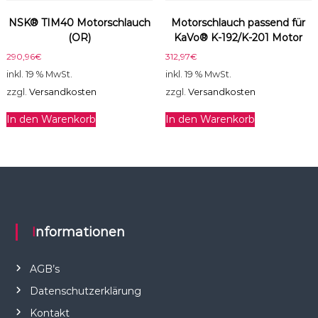
NSK® TIM40 Motorschlauch
Motorschlauch passend für
(OR)
KaVo® K-192/K-201 Motor
290,96
€
312,97
€
inkl. 19 % MwSt.
inkl. 19 % MwSt.
zzgl.
Versandkosten
zzgl.
Versandkosten
In den Warenkorb
In den Warenkorb
Informationen
AGB’s
Datenschutzerklärung
Kontakt