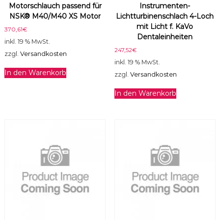
Motorschlauch passend für
Instrumenten-
0
NSK® M40/M40 XS Motor
Lichtturbinenschlach 4-Loch
5
mit Licht f. KaVo
0
370,61
€
Dentaleinheiten
0
inkl. 19 % MwSt.
S
247,52
€
zzgl.
Versandkosten
p
inkl. 19 % MwSt.
r
In den Warenkorb
zzgl.
Versandkosten
i
t
In den Warenkorb
z
e
M
e
n
g
e