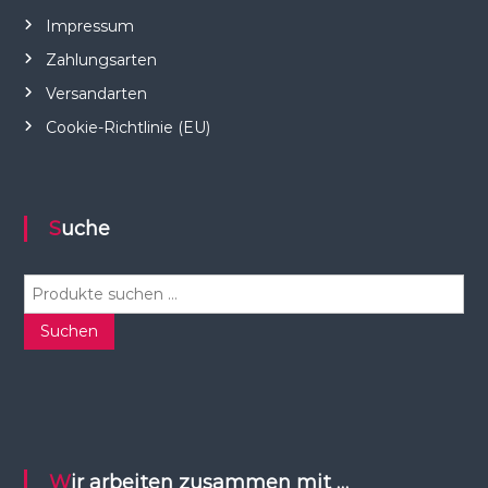
Impressum
Zahlungsarten
Versandarten
Cookie-Richtlinie (EU)
Suche
S
u
c
Suchen
h
e
n
n
a
c
Wir arbeiten zusammen mit …