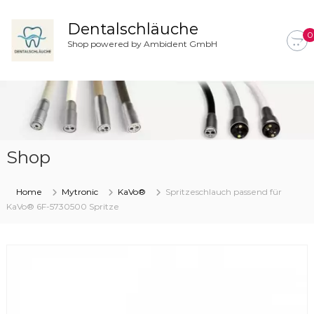
Z
u
Dentalschläuche
0
m
Shop powered by Ambident GmbH
I
n
h
a
l
t
s
Shop
p
r
i
Home
Mytronic
KaVo®
Spritzeschlauch passend für
n
KaVo® 6F-5730500 Spritze
g
e
n