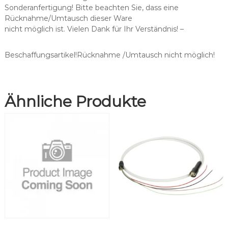
h
Sonderanfertigung! Bitte beachten Sie, dass eine
p
Rücknahme/Umtausch dieser Ware
a
nicht möglich ist. Vielen Dank für Ihr Verständnis! –
s
s
e
Beschaffungsartikel!Rücknahme /Umtausch nicht möglich!
n
d
f
Ähnliche Produkte
ü
r
K
a
V
o
®
6
F
-
5
7
3