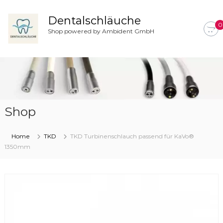
Z
u
Dentalschläuche
0
m
Shop powered by Ambident GmbH
I
n
h
a
l
t
s
Shop
p
r
i
Home
TKD
TKD Turbinenschlauch passend für KaVo®
n
1350mm
g
e
n