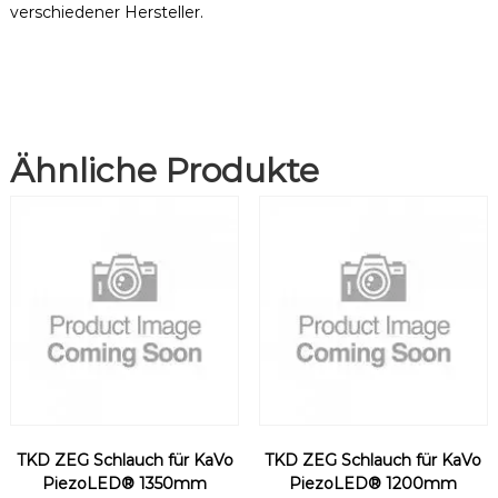
verschiedener Hersteller
.
K
a
V
o
®
1
3
Ähnliche Produkte
5
0
m
m
M
e
n
g
e
TKD ZEG Schlauch für KaVo
TKD ZEG Schlauch für KaVo
PiezoLED® 1350mm
PiezoLED® 1200mm