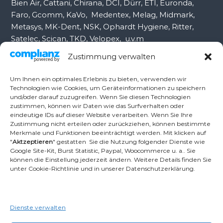
Bien Air, Cattani, Chirana, DCI, Dürr, ETI, Euronda,
Faro, Gcomm, KaVo, Medentex, Melag, Midmark,
Metasys, MK-Dent, NSK, Ophardt Hygiene, Ritter,
Satelec, Scican, TKD, Velopex, u.v.m
Zustimmung verwalten
Nutzen Sie für Anfragen unser Kontaktformular.
Um Ihnen ein optimales Erlebnis zu bieten, verwenden wir
Technologien wie Cookies, um Geräteinformationen zu speichern
und/oder darauf zuzugreifen. Wenn Sie diesen Technologien
Ambident GmbH
zustimmen, können wir Daten wie das Surfverhalten oder
eindeutige IDs auf dieser Website verarbeiten. Wenn Sie Ihre
Zustimmung nicht erteilen oder zurückziehen, können bestimmte
Merkmale und Funktionen beeinträchtigt werden. Mit klicken auf
Dental Geräte Handel und Service
"
Aktzeptieren
" gestatten Sie die Nutzung folgender Dienste wie
Neumannstr. 3B
Google Site-Kit, Burst Statistic, Paypal, Woocommerce u. a.. Sie
13189 Berlin
können die Einstellung jederzeit ändern. Weitere Details finden Sie
unter Cookie-Richtlinie und in unserer Datenschutzerklärung.
Tel.: +49 30 448 82 21
Fax: +49 30 54 83 72 85
Dienste verwalten
Email: info@ambident.de