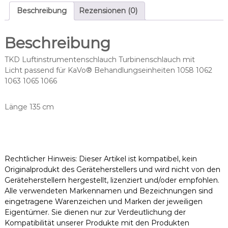
n
Beschreibung
Rezensionen (0)
e
n
Beschreibung
s
c
TKD Luftinstrumentenschlauch Turbinenschlauch mit
h
Licht passend für KaVo® Behandlungseinheiten 1058 1062
l
1063 1065 1066
a
u
c
Länge 135 cm
h
p
a
s
Rechtlicher Hinweis: Dieser Artikel ist kompatibel, kein
s
Originalprodukt des Geräteherstellers und wird nicht von den
e
Geräteherstellern hergestellt, lizenziert und/oder empfohlen.
n
Alle verwendeten Markennamen und Bezeichnungen sind
d
eingetragene Warenzeichen und Marken der jeweiligen
f
Eigentümer. Sie dienen nur zur Verdeutlichung der
ü
Kompatibilität unserer Produkte mit den Produkten
r