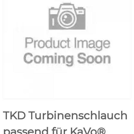
TKD Turbinenschlauch
passend für KaVo®