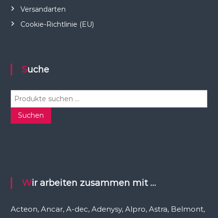
Versandarten
Cookie-Richtlinie (EU)
Suche
S
u
c
Suchen
h
e
n
n
a
c
Wir arbeiten zusammen mit …
h
:
Acteon, Ancar, A-dec, Adenysy, Alpro, Astra, Belmont,