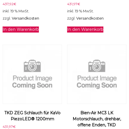
437,92
€
431,97
€
inkl. 19 % MwSt.
inkl. 19 % MwSt.
zzgl.
Versandkosten
zzgl.
Versandkosten
In den Warenkorb
In den Warenkorb
TKD ZEG Schlauch für KaVo
Bien-Air MC3 LK
PiezoLED® 1200mm
Motorschlauch, drehbar,
offene Enden, TKD
431,97
€