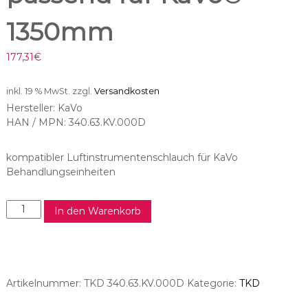
1350mm
177,31
€
inkl. 19 % MwSt.
zzgl.
Versandkosten
Hersteller: KaVo
HAN / MPN: 340.63.KV.000D
kompatibler Luftinstrumentenschlauch für KaVo
Behandlungseinheiten
T
In den Warenkorb
K
D
T
u
r
Artikelnummer:
TKD 340.63.KV.000D
Kategorie:
TKD
b
i