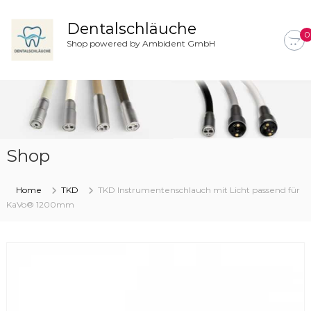
Z
u
Dentalschläuche
0
m
Shop powered by Ambident GmbH
I
n
h
a
l
t
s
Shop
p
r
i
Home
TKD
TKD Instrumentenschlauch mit Licht passend für
n
KaVo® 1200mm
g
e
n