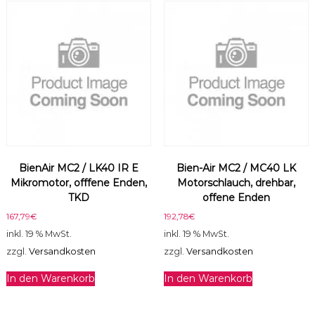
0
0
m
m
M
e
n
g
e
BienAir MC2 / LK40 IR E
Bien-Air MC2 / MC40 LK
Mikromotor, offfene Enden,
Motorschlauch, drehbar,
TKD
offene Enden
167,79
€
192,78
€
inkl. 19 % MwSt.
inkl. 19 % MwSt.
zzgl.
Versandkosten
zzgl.
Versandkosten
In den Warenkorb
In den Warenkorb