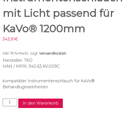
mit Licht passend für
KaVo® 1200mm
343,91
€
inkl. 19 % MwSt.
zzgl.
Versandkosten
Hersteller: TKD
HAN / MPN: 340.63.KV.009C
kompatibler Instrumentenschlauch für KaVo®
Behandlugnseinheiten
T
In den Warenkorb
K
D
I
n