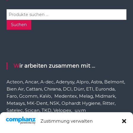
S
u
c
Suchen
h
e
n
n
a
c
Wir arbeiten zusammen mit …
h
:
Acteon, Ancar, A-dec, Adenysy, Alpro, Astra, Belmont,
Bien Air, Cattani, Chirana, DCI, Dürr, ETI, Euronda,
Faro, Gcomm, KaVo, Medentex, Melag, Midmark,
Metasys, MK-Dent, NSK, Ophardt Hygiene, Ritter,
Satelec, Scican, TKD, Velopex, u.v.m
Zustimmung verwalten
Nutzen Sie für Anfragen unser Kontaktformular.