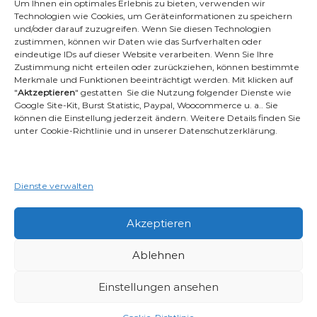
Um Ihnen ein optimales Erlebnis zu bieten, verwenden wir
Technologien wie Cookies, um Geräteinformationen zu speichern
und/oder darauf zuzugreifen. Wenn Sie diesen Technologien
Ambident GmbH
zustimmen, können wir Daten wie das Surfverhalten oder
eindeutige IDs auf dieser Website verarbeiten. Wenn Sie Ihre
Zustimmung nicht erteilen oder zurückziehen, können bestimmte
Merkmale und Funktionen beeinträchtigt werden. Mit klicken auf
Dental Geräte Handel und Service
"
Aktzeptieren
" gestatten Sie die Nutzung folgender Dienste wie
Neumannstr. 3B
Google Site-Kit, Burst Statistic, Paypal, Woocommerce u. a.. Sie
13189 Berlin
können die Einstellung jederzeit ändern. Weitere Details finden Sie
unter Cookie-Richtlinie und in unserer Datenschutzerklärung.
Tel.: +49 30 448 82 21
Fax: +49 30 54 83 72 85
Dienste verwalten
Email: info@ambident.de
Akzeptieren
Ablehnen
Einstellungen ansehen
Copyright © 2026
Dentalschläuche
Alle Rechte vorbehalten. Theme:
Flash
von ThemeGrill. Powered by
WordPress