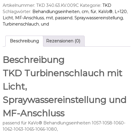
s
Artikelnummer:
TKD 340.63.KV.009C
Kategorie:
TKD
t
Schlagwörter:
Behandlungseinheiten
,
cm
,
für
,
KaVo®
,
L=120
,
r
Licht
,
MF-Anschluss
,
mit
,
passend
,
Spraywassereinstellung
,
u
Turbinenschlauch
,
und
m
e
n
Beschreibung
Rezensionen (0)
t
e
Beschreibung
n
s
TKD Turbinenschlauch mit
c
h
Licht,
l
a
u
Spraywassereinstellung und
c
h
MF-Anschluss
m
i
passend für KaVo® Behandlungseinheiten 1057-1058-1060-
t
1062-1063-1065-1066-1080,