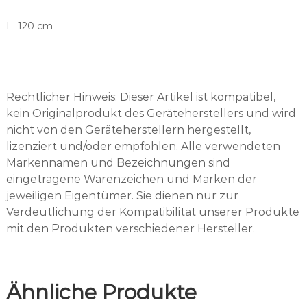
L
i
L=120 cm
c
h
t
p
a
Rechtlicher Hinweis: Dieser Artikel ist kompatibel,
s
kein Originalprodukt des Geräteherstellers und wird
s
nicht von den Geräteherstellern hergestellt,
e
lizenziert und/oder empfohlen. Alle verwendeten
n
d
Markennamen und Bezeichnungen sind
f
eingetragene Warenzeichen und Marken der
ü
jeweiligen Eigentümer. Sie dienen nur zur
r
Verdeutlichung der Kompatibilität unserer Produkte
K
mit den Produkten verschiedener Hersteller.
a
V
o
®
Ähnliche Produkte
1
2