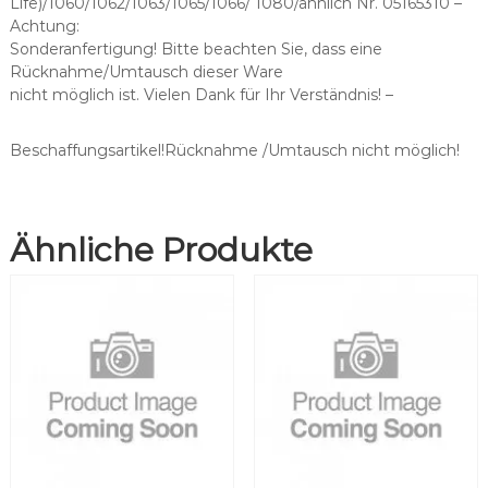
Life)/1060/1062/1063/1065/1066/ 1080/ähnlich Nr. 05165310 –
L
Achtung:
o
Sonderanfertigung! Bitte beachten Sie, dass eine
c
Rücknahme/Umtausch dieser Ware
h
nicht möglich ist. Vielen Dank für Ihr Verständnis! –
m
i
t
Beschaffungsartikel!Rücknahme /Umtausch nicht möglich!
L
i
c
Ähnliche Produkte
h
t
M
e
n
g
e