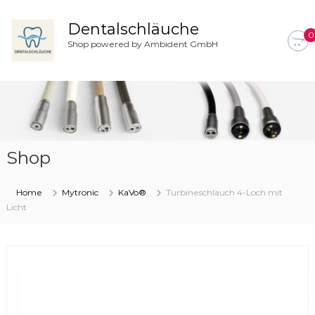
Z
u
Dentalschläuche
0
m
Shop powered by Ambident GmbH
I
n
h
a
l
t
s
Shop
p
r
i
Home
Mytronic
KaVo®
Turbineschlauch 4-Loch mit
n
Licht
g
e
n