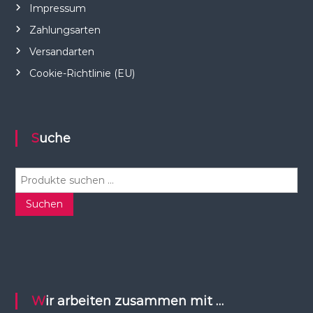
Impressum
Zahlungsarten
Versandarten
Cookie-Richtlinie (EU)
Suche
S
u
c
Suchen
h
e
n
n
a
c
Wir arbeiten zusammen mit …
h