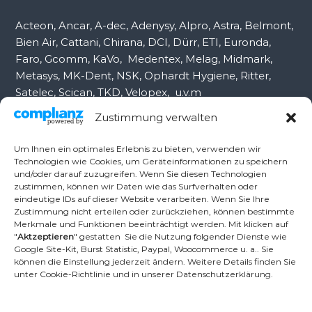
:
Acteon, Ancar, A-dec, Adenysy, Alpro, Astra, Belmont,
Bien Air, Cattani, Chirana, DCI, Dürr, ETI, Euronda,
Faro, Gcomm, KaVo, Medentex, Melag, Midmark,
Metasys, MK-Dent, NSK, Ophardt Hygiene, Ritter,
Satelec, Scican, TKD, Velopex, u.v.m
Zustimmung verwalten
Nutzen Sie für Anfragen unser Kontaktformular.
Um Ihnen ein optimales Erlebnis zu bieten, verwenden wir
Technologien wie Cookies, um Geräteinformationen zu speichern
und/oder darauf zuzugreifen. Wenn Sie diesen Technologien
Ambident GmbH
zustimmen, können wir Daten wie das Surfverhalten oder
eindeutige IDs auf dieser Website verarbeiten. Wenn Sie Ihre
Zustimmung nicht erteilen oder zurückziehen, können bestimmte
Merkmale und Funktionen beeinträchtigt werden. Mit klicken auf
Dental Geräte Handel und Service
"
Aktzeptieren
" gestatten Sie die Nutzung folgender Dienste wie
Neumannstr. 3B
Google Site-Kit, Burst Statistic, Paypal, Woocommerce u. a.. Sie
13189 Berlin
können die Einstellung jederzeit ändern. Weitere Details finden Sie
unter Cookie-Richtlinie und in unserer Datenschutzerklärung.
Tel.: +49 30 448 82 21