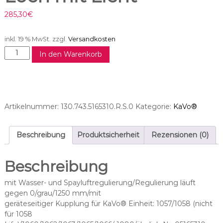
285,30
€
inkl. 19 % MwSt.
zzgl.
Versandkosten
T
In den Warenkorb
u
r
b
i
n
Artikelnummer:
130.743.5165310.R.S.0
Kategorie:
KaVo®
e
s
c
Beschreibung
Produktsicherheit
Rezensionen (0)
h
l
Beschreibung
a
u
mit Wasser- und Spayluftregulierung/Regulierung läuft
c
gegen 0/grau/1250 mm/mit
h
geräteseitiger Kupplung für KaVo® Einheit: 1057/1058 (nicht
4
für 1058
-