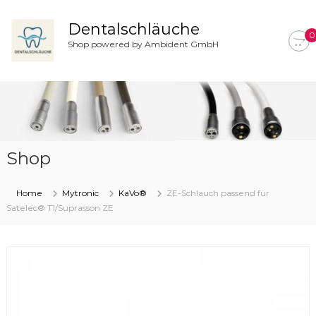
Z
u
Dentalschläuche
0
m
Shop powered by Ambident GmbH
I
n
h
a
l
t
s
Shop
p
r
i
Home
Mytronic
KaVo®
ZE-Schlauch passend für
n
Satelec® T1/Suprasson ZE
g
e
n