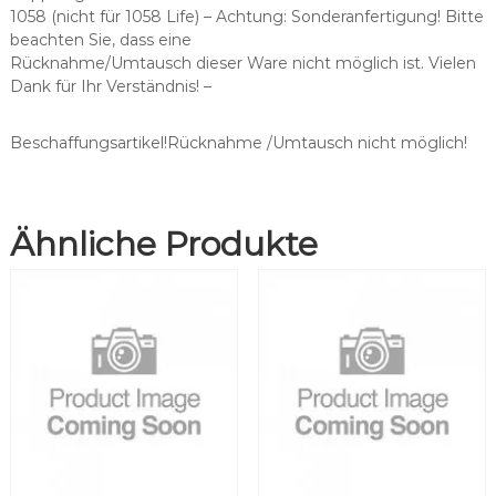
s
1058 (nicht für 1058 Life) – Achtung: Sonderanfertigung! Bitte
e
beachten Sie, dass eine
n
Rücknahme/Umtausch dieser Ware nicht möglich ist. Vielen
d
Dank für Ihr Verständnis! –
f
ü
r
Beschaffungsartikel!Rücknahme /Umtausch nicht möglich!
S
a
t
Ähnliche Produkte
e
l
e
c
®
T
1
/
S
u
p
r