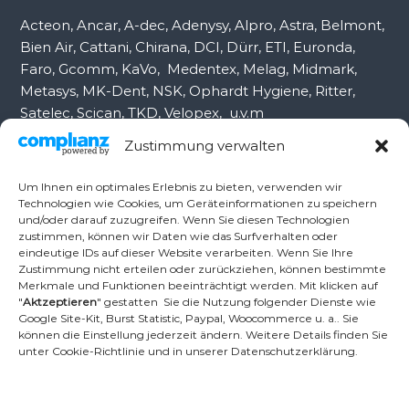
:
Acteon, Ancar, A-dec, Adenysy, Alpro, Astra, Belmont,
Bien Air, Cattani, Chirana, DCI, Dürr, ETI, Euronda,
Faro, Gcomm, KaVo, Medentex, Melag, Midmark,
Metasys, MK-Dent, NSK, Ophardt Hygiene, Ritter,
Satelec, Scican, TKD, Velopex, u.v.m
Zustimmung verwalten
Nutzen Sie für Anfragen unser Kontaktformular.
Um Ihnen ein optimales Erlebnis zu bieten, verwenden wir
Technologien wie Cookies, um Geräteinformationen zu speichern
und/oder darauf zuzugreifen. Wenn Sie diesen Technologien
Ambident GmbH
zustimmen, können wir Daten wie das Surfverhalten oder
eindeutige IDs auf dieser Website verarbeiten. Wenn Sie Ihre
Zustimmung nicht erteilen oder zurückziehen, können bestimmte
Merkmale und Funktionen beeinträchtigt werden. Mit klicken auf
Dental Geräte Handel und Service
"
Aktzeptieren
" gestatten Sie die Nutzung folgender Dienste wie
Neumannstr. 3B
Google Site-Kit, Burst Statistic, Paypal, Woocommerce u. a.. Sie
13189 Berlin
können die Einstellung jederzeit ändern. Weitere Details finden Sie
unter Cookie-Richtlinie und in unserer Datenschutzerklärung.
Tel.: +49 30 448 82 21
Fax: +49 30 54 83 72 85