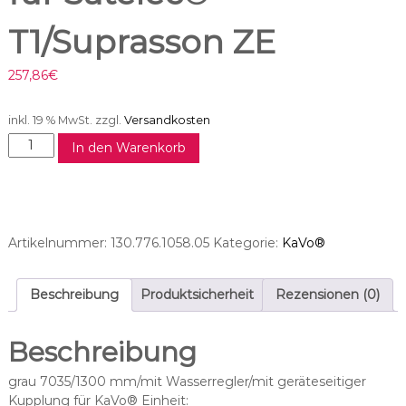
T1/Suprasson ZE
257,86
€
inkl. 19 % MwSt.
zzgl.
Versandkosten
Z
In den Warenkorb
E
-
S
c
h
Artikelnummer:
130.776.1058.05
Kategorie:
KaVo®
l
a
u
Beschreibung
Produktsicherheit
Rezensionen (0)
c
h
Beschreibung
p
a
grau 7035/1300 mm/mit Wasserregler/mit geräteseitiger
s
Kupplung für KaVo® Einheit: