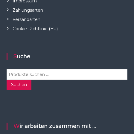
Impressum
Zahlungsarten
Versandarten
Cookie-Richtlinie (EU)
Suche
S
u
c
Suchen
h
e
n
n
a
c
Wir arbeiten zusammen mit …
h