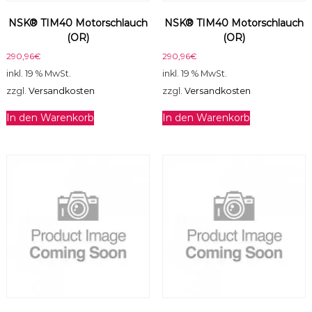
a
NSK® TIM40 Motorschlauch
NSK® TIM40 Motorschlauch
s
(OR)
(OR)
s
o
290,96
€
290,96
€
n
inkl. 19 % MwSt.
inkl. 19 % MwSt.
Z
zzgl.
Versandkosten
zzgl.
Versandkosten
E
M
In den Warenkorb
In den Warenkorb
e
n
g
e