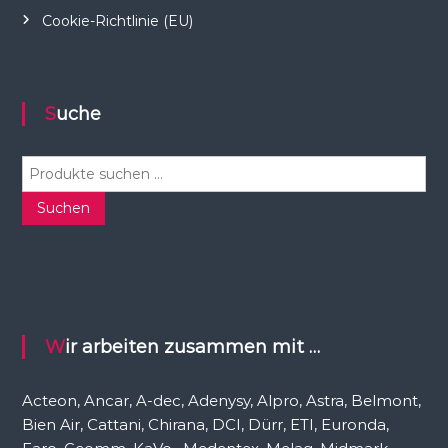
Cookie-Richtlinie (EU)
Suche
S
u
c
Suchen
h
e
n
n
a
c
Wir arbeiten zusammen mit …
h
:
Acteon, Ancar, A-dec, Adenysy, Alpro, Astra, Belmont,
Bien Air, Cattani, Chirana, DCI, Dürr, ETI, Euronda,