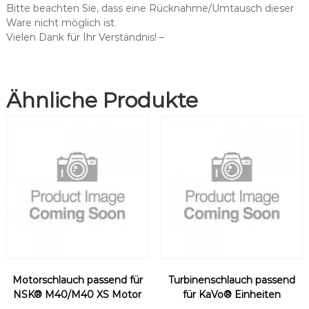
f
Bitte beachten Sie, dass eine Rücknahme/Umtausch dieser
ü
Ware nicht möglich ist.
r
Vielen Dank für Ihr Verständnis! –
S
a
t
Ähnliche Produkte
e
l
e
c
®
/
N
e
w
t
r
o
n
Motorschlauch passend für
Turbinenschlauch passend
®
NSK® M40/M40 XS Motor
für KaVo® Einheiten
L