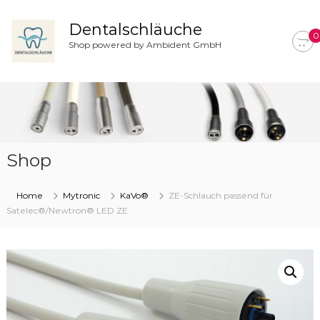
Z
u
Dentalschläuche
0
m
Shop powered by Ambident GmbH
I
n
h
a
l
t
s
Shop
p
r
i
Home
Mytronic
KaVo®
ZE-Schlauch passend für
n
Satelec®/Newtron® LED ZE
g
e
n