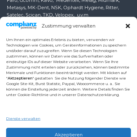
Faro, Gcomm, KaVo, Medentex, Melag, Midmark,
Metasys, MK-Dent, NSK, Ophardt Hygiene, Ritter,
Satelec, Scican, TKD, Velopex, u.v.m
Zustimmung verwalten
Nutzen Sie für Anfragen unser Kontaktformular.
Um Ihnen ein optimales Erlebnis zu bieten, verwenden wir
Technologien wie Cookies, um Geräteinformationen zu speichern
und/oder darauf zuzugreifen. Wenn Sie diesen Technologien
Ambident GmbH
zustimmen, können wir Daten wie das Surfverhalten oder
eindeutige IDs auf dieser Website verarbeiten. Wenn Sie Ihre
Zustimmung nicht erteilen oder zurückziehen, können bestimmte
Merkmale und Funktionen beeinträchtigt werden. Mit klicken auf
Dental Geräte Handel und Service
"
Aktzeptieren
" gestatten Sie die Nutzung folgender Dienste wie
Neumannstr. 3B
Google Site-Kit, Burst Statistic, Paypal, Woocommerce u. a.. Sie
13189 Berlin
können die Einstellung jederzeit ändern. Weitere Details finden Sie
unter Cookie-Richtlinie und in unserer Datenschutzerklärung.
Tel.: +49 30 448 82 21
Fax: +49 30 54 83 72 85
Dienste verwalten
Email: info@ambident.de
Akzeptieren