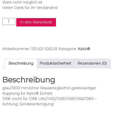
Ware nicht möglich ist.
Vielen Dank für Ihr Verständnis!
Z
In den Warenkorb
E
-
S
c
h
Artikelnummer:
130.621.1062.05
Kategorie:
KaVo®
l
a
u
Beschreibung
Produktsicherheit
Rezensionen (0)
c
h
Beschreibung
p
a
grau/1300 mm/ohne Wasserregler/mit geräteseitiger
s
Kupplung für KaVo® Einheit:
s
1058 (nicht für 1058 Life)/1062/1063/1065/1066/1080 –
e
Achtung: Sonderanfertigung!
n
d