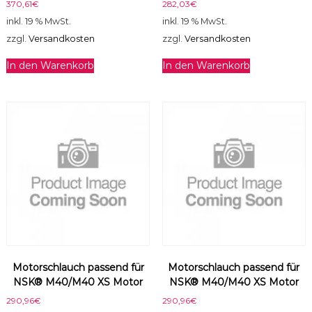
E
370,61
€
282,03
€
D
inkl. 19 % MwSt.
inkl. 19 % MwSt.
Z
zzgl.
Versandkosten
zzgl.
Versandkosten
E
M
In den Warenkorb
In den Warenkorb
e
n
g
e
Motorschlauch passend für
Motorschlauch passend für
NSK® M40/M40 XS Motor
NSK® M40/M40 XS Motor
290,96
€
290,96
€