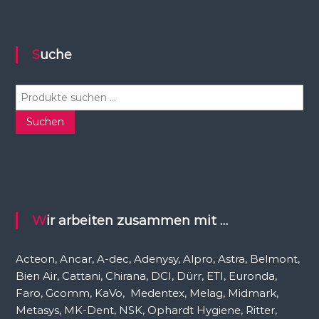
Suche
S
u
c
Suchen
h
e
n
n
a
c
Wir arbeiten zusammen mit …
h
:
Acteon, Ancar, A-dec, Adenysy, Alpro, Astra, Belmont,
Bien Air, Cattani, Chirana, DCI, Dürr, ETI, Euronda,
Faro, Gcomm, KaVo, Medentex, Melag, Midmark,
Metasys, MK-Dent, NSK, Ophardt Hygiene, Ritter,