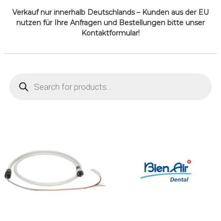
Verkauf nur innerhalb Deutschlands – Kunden aus der EU
nutzen für Ihre Anfragen und Bestellungen bitte unser
Kontaktformular!
P
r
o
d
u
c
t
s
s
e
a
r
c
h