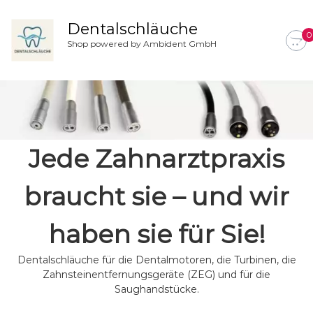
Z
u
Dentalschläuche
0
m
Shop powered by Ambident GmbH
I
n
h
a
l
t
s
Jede Zahnarztpraxis
p
r
i
braucht sie – und wir
n
g
haben sie für Sie!
e
n
Dentalschläuche für die Dentalmotoren, die Turbinen, die
Zahnsteinentfernungsgeräte (ZEG) und für die
Saughandstücke.