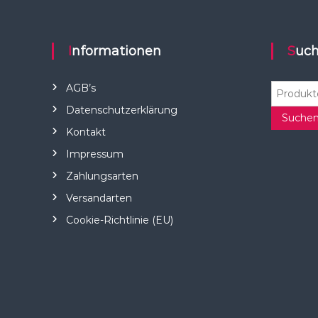
Informationen
Suc
S
AGB’s
u
Datenschutzerklärung
c
Suche
Kontakt
h
e
Impressum
n
Zahlungsarten
n
a
Versandarten
c
Cookie-Richtlinie (EU)
h
: