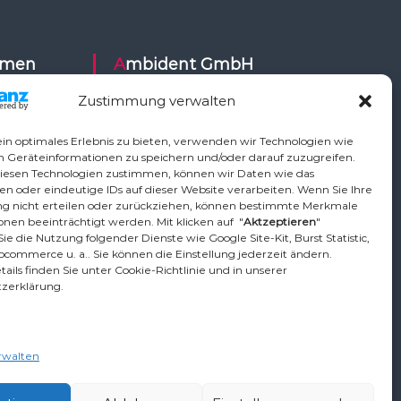
Ambident GmbH
Zustimmung verwalten
Dental Geräte Handel und Service
ysy,
Neumannstr. 3B
in optimales Erlebnis zu bieten, verwenden wir Technologien wie
Air,
13189 Berlin
m Geräteinformationen zu speichern und/oder darauf zuzugreifen.
iesen Technologien zustimmen, können wir Daten wie das
ETI,
en oder eindeutige IDs auf dieser Website verarbeiten. Wenn Sie Ihre
Vo,
Tel.: +49 30 448 82 21
 nicht erteilen oder zurückziehen, können bestimmte Merkmale
,
nen beeinträchtigt werden. Mit klicken auf "
Aktzeptieren
"
Fax: +49 30 54 83 72 85
ie die Nutzung folgender Dienste wie Google Site-Kit, Burst Statistic,
phardt
Email: info@ambident.de
ocommerce u. a.. Sie können die Einstellung jederzeit ändern.
ican, TKD,
ails finden Sie unter Cookie-Richtlinie und in unserer
zerklärung.
ser
rwalten