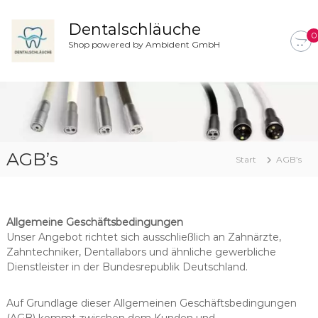
Z
u
Dentalschläuche
0
m
Shop powered by Ambident GmbH
I
n
h
a
l
t
s
AGB’s
p
Start
AGB’s
r
i
n
g
Allgemeine Geschäftsbedingungen
e
Unser Angebot richtet sich ausschließlich an Zahnärzte,
n
Zahntechniker, Dentallabors und ähnliche gewerbliche
Dienstleister in der Bundesrepublik Deutschland.
Auf Grundlage dieser Allgemeinen Geschäftsbedingungen
(AGB) kommt zwischen dem Kunden und