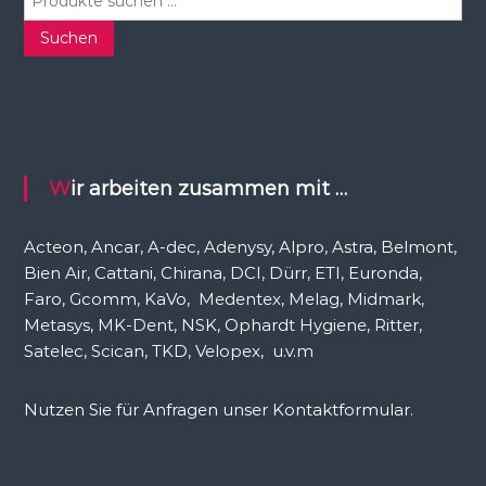
u
c
Suchen
h
e
n
n
a
c
Wir arbeiten zusammen mit …
h
:
Acteon, Ancar, A-dec, Adenysy, Alpro, Astra, Belmont,
Bien Air, Cattani, Chirana, DCI, Dürr, ETI, Euronda,
Faro, Gcomm, KaVo, Medentex, Melag, Midmark,
Metasys, MK-Dent, NSK, Ophardt Hygiene, Ritter,
Satelec, Scican, TKD, Velopex, u.v.m
Nutzen Sie für Anfragen unser Kontaktformular.