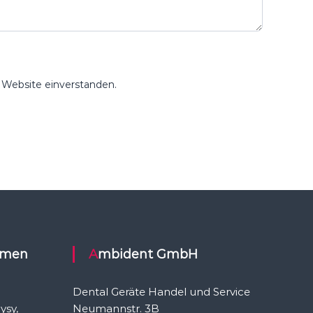
e Website einverstanden.
Ambident GmbH
Dental Geräte Handel und Service
ysy,
Neumannstr. 3B