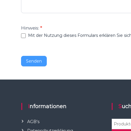
Hinweis:
*
Mit der Nutzung dieses Formulars erklären Sie sic
Senden
Informationen
Suc
S
AGB’s
u
Datenschutzerklärung