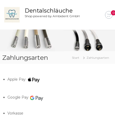
Z
u
Dentalschläuche
0
m
Shop powered by Ambident GmbH
I
n
h
a
l
t
s
Zahlungsarten
p
Start
Zahlungsarten
r
i
n
g
Apple Pay
e
n
Google Pay
Vorkasse