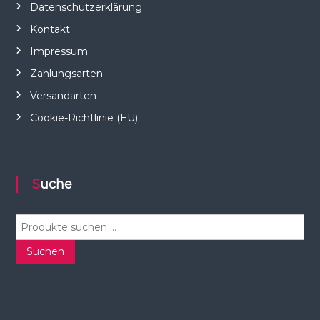
Datenschutzerklärung
Kontakt
Impressum
Zahlungsarten
Versandarten
Cookie-Richtlinie (EU)
Suche
S
u
c
Suchen
h
e
n
n