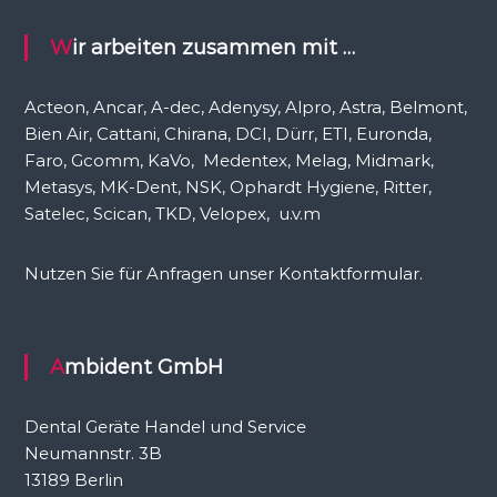
a
c
Wir arbeiten zusammen mit …
h
:
Acteon, Ancar, A-dec, Adenysy, Alpro, Astra, Belmont,
Bien Air, Cattani, Chirana, DCI, Dürr, ETI, Euronda,
Faro, Gcomm, KaVo, Medentex, Melag, Midmark,
Metasys, MK-Dent, NSK, Ophardt Hygiene, Ritter,
Satelec, Scican, TKD, Velopex, u.v.m
Nutzen Sie für Anfragen unser Kontaktformular.
Ambident GmbH
Dental Geräte Handel und Service
Neumannstr. 3B
13189 Berlin