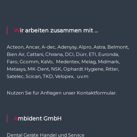
e
n
n
a
c
Wir arbeiten zusammen mit …
h
:
Acteon, Ancar, A-dec, Adenysy, Alpro, Astra, Belmont,
Bien Air, Cattani, Chirana, DCI, Dürr, ETI, Euronda,
Faro, Gcomm, KaVo, Medentex, Melag, Midmark,
Metasys, MK-Dent, NSK, Ophardt Hygiene, Ritter,
Satelec, Scican, TKD, Velopex, u.v.m
Nutzen Sie für Anfragen unser Kontaktformular.
Ambident GmbH
Dental Geräte Handel und Service