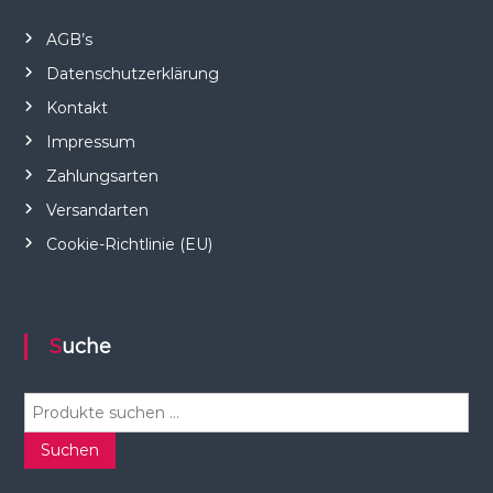
AGB’s
Datenschutzerklärung
Kontakt
Impressum
Zahlungsarten
Versandarten
Cookie-Richtlinie (EU)
Suche
S
u
c
Suchen
h